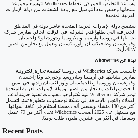
وسرعة التخليص الجمركي. تخطط Wildberries لتوسيع مجموعة
منتجاتها وخفض مدد التوصيل مع زيادة الشحنات من دولة الإمارات
العربية المتحدة.
ستصبح دولة الإمارات العربية المتحدة عاشر دولة في المناطق
الجغرافية التي تطئها قدم الشركة. في الوقت الحالي تمارس شركة
نشاطها في روسيا وأرمينيا وبيلاروسيا وجورجيا وكازاخستان
وقيرغستان وطاجيكستان وأوزباكستان وتعمل مع تجار من الصين
كذلك أيضًا.
نبذة عن
Wildberries
تأسست شركة Wildberries في روسيا كمنصة تجارة إلكترونية
تمارس نشاطها في أرمينيا وبيلاروسيا وجورجيا وكازاخستان
وقيرغستان وروسيا وطاجيكستان وأوزباكستان ولديها في نفس
الوقت شراكات مع تجار من الصين ودولة الإمارات العربية المتحدة.
توفر شركة Wildberries بنية تكنولوجيا معلومات تحتية حديثة لدعم
العملاء والتجار بالإضافة إلى شبكة لوجستيات متطورة تمتد لتشمل
أكثر من 130 منشأة وسبعين ألف محطة استلام في كافة أسواقها.
مع مستهل عام 2025 أصبحت Wildberries تخدم أكثر من 79 عميل
وتتعامل في أكثر من عشرين مليون طلب يوميًا.
Recent Posts