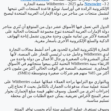
–3 2 مايو 2025 – Wildberries منصة التجارة
Newswire
الإلكترونية الرائدة في أوراسيا، توسِّع قاعدة المنتجات التي تتيحها
لتشمل منتجات من متاجر من دولة الإمارات العربية المتحدة ليصبح
عدد
الدول التي تعمل فيها الأسواق عشر دول.من المتوقع أن تُثري متاجر
دولة الإمارات العربية المتحدة تنوع مجموعة المنتجات الحالية على
المنصة لأكثر من ثمانية مليون وحدة مخزون تشمل إتاحة الهواتف
الذكية والسلع الإلكترونية الأخرى بأسعار مغرية.
التجارة الإلكترونية العابرة للحدود هي أحد أنشط مجالات التجارة
لدى Wildberries وعامل جذب لرئيسي للتجار على المنصة، لأنها
تُمكِّن المشروعات الصغيرة ورجال الأعمال من دولة واحدة من
الارتقاء ببنية Wildberries التحتية لكي يبيعوا منتجاتهم في الأسواق
المجاورة. تستضيف المنصة في الوقت الحالي أكثر من مليون تاجر
أكثر من 85% منهم هم شركات صغيرة ومتوسطة (SMEs).
وبالتوازي مع التزامها براحة العملاء عملائها عملت Wildberries على
أتمتتة عملية سداد مدفوعات الجمارك بالكامل بحيث لا تحتاج إلى
إجراءات أخرى من العميل. وسوف تظهر قيمة مبلغ الجمارك بجوار
سعر المنتج لأغراض تعريفية. يمكن جمع الطلبات من أي محطة
تسليم مناسبة.
وسوف تستغرق عملية التسليم ستة أيام بحسب توافر المنتج