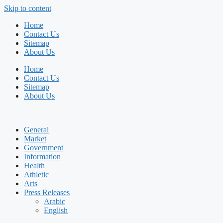
Skip to content
Home
Contact Us
Sitemap
About Us
Home
Contact Us
Sitemap
About Us
General
Market
Government
Information
Health
Athletic
Arts
Press Releases
Arabic
English