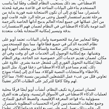
الاصطناعي. بعد ذلك يستجيب النظام للطلب وفقًا لما يناسب
المستخدم بناءعلى البيانات المتاحة في قاعدة معرفية مُحدثة
باستمرار، مما يُؤدي إلى أن تكون الاستجابة شبه فورية بداية من
مرحلة تقديم استفسار العميل وحتى مرحلة الرد عليه. قامت أوبو
من أجل عملائها في جميع أنحاء العالم بدمج أداتها الخاصة بالترجمة
المدعومة بالذكاء الاصطناعي في النظام لضمان فهم الاستفسارات
بدقة وتيسير إمكانية الاستجابة بلغات متعددة.
وفقًا لمعايير صارمة للخصوصية وأمان البيانات، تعتمد أوبو على
نظام الخدمة الذكي في جميع قطاعاتها، مما يتيح للمستخدمين
الاستمتاع بتجربة أكثر سلاسة واتساقًا بين مختلف أجهزة أوبو
وتقنياتها، مع إمكانية الوصول إلى الخدمات في أي وقت وفي أي
مكان. لضمان تقديم خدمات أكثر خصوصية عند الحاجة، يوفر النظام
أيضًا إمكانية التحويل الفوري إلى مُشغل خدمة بشري. علاوة على
ذلك، يُقدم مساعدو الذكاء الاصطناعي دعمًا فوريًا، مثل التنبؤ
بالأخطاء والاستجابات النصية للوكلاء، مما أدى إلى إنشاء نموذج
تعاوني قلل من عبء عمل المُشغلين البشريين بنسبة 40%، مما أتاح
لهم وقتًا كافيًا للتركيز على الطلبات الأكثر تعقيدًا.
لضمان استمرارية تكيف النظام، أنشأت أوبو أيضًا فرقًا محلية
لعمليات الذكاء الاصطناعي في الأسواق الرئيسية، وتتولى هذه الفرق
مسؤولية بناء قواعد المعرفة الإقليمية، والضبط الدقيق للنماذج،
وجمع تعليقات المستخدمين لإجراء التحسينات المطلوبة باستمرار.
إلى جانب ذلك، تعمل أوبو على تسريع إتاحة خدماتها الأكثر تطورًا