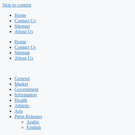
Skip to content
Home
Contact Us
Sitemap
About Us
Home
Contact Us
Sitemap
About Us
General
Market
Government
Information
Health
Athletic
Arts
Press Releases
Arabic
English