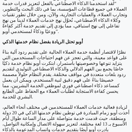
“لقد استخدمنا الذكاء الاصطناعي بالفعل لتعزيز قدرات خدمة
العملاء في جميع قطاعات المؤسسة، بما في ذلك البحث والتطوير،
وتجارب العملاء، والعمليات التجارية، والآن، ومن خلال تطور تقنيات
وكلاء الذكاء الاصطناعي، نُحوَّل نهج خدمات العملاء لدينا من نهج
تفاعلي إلى نهج استباقي، مما يؤدي إلى تقديم خدمة أكثر كفاءةً
ووعيًا وذكاءً لمستخدمي أوبو”.
أوبو
تحتل
الريادة بفضل نظام خدمتها الذكي
نظرًا لاقتصار أنظمة خدمة العملاء الحالية على تقديم ردود آلية بناءً
على قواعد معينة، والتي تعجز عن فهم احتياجات المستخدمين التي
يتزايد تنوعها وخصوصيتها باستمرار، ابتكرت أوبو نظام خدمة ذكيًا
خاصًا يجمع بين الفهم الدلالي والذكاء الاصطناعي التوليدي لتقديم
ردود بلغات متعددة في مواقف مختلفة. يقدم النظام حلولاً مصممة
خصيصًا بناءً على فهم دقيق لنية المستخدم، ويمكن أن يعمل
كمساعد ذكاء اصطناعي فوري لموظفي الخدمة البشريين، مما
يحسن كفاءة الاستجابة لطلبات العملاء مع الحفاظ على الطابع
البشري للخدمة.
لزيادة فعالية خدمات العملاء للمستخدمين في مختلف أنحاء العالم،
أخذت أوبو زمام المبادرة في توطين نظام خدمتها الذكي في 20 دولة
ومنطقة، حيث قدمت خدمة متواصلة على مدار الساعة طوال أيام
الأسبوع بـ 13 لغة مختلفة. لتعزيز سهولة الاتصال وإمكانية التواصل،
بادرت أوبو أيضًا بتقديم خدمات واتساب المدعومة بالذكاء