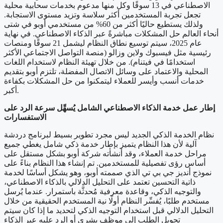
الاصطناعي في 13 سوقًا وكل منها مدعوم بخدمات سحابية محلية
تجعل تجربة المستخدمين أكثر سلاسة وتزيد مستوى الاستجابة.
ولذلك يستطيع حاليًا أكثر من 60% من مستخدمي أوبو في شتى
أنحاء العالم حل المشكلات مباشرةً عبر الذكاء الاصطناعي. في نهاية
عام 2025، سيتم توسيع نطاق النظام ليشمل 21 سوقًا ومنصات
رئيسية مثل فيسبوك ولاين وزالو (منصة التواصل الاجتماعي الأكثر
استخدامًا في فيتنام). من خلال تهيئة النظام لاستخدام اللغات
المحلية والاعتماد على وسائل الاتصال المفضلة، تلتزم أوبو بتقديم
خدمات أنسب وأيسر للعملاء ليتمكنوا من حل المشكلات بكفاءة
أكبر.
إطار عمل خدمة الذكاء الاصطناعي الشامل يُسهِّل سرعة الرد على
الاستفسارات
نظام الخدمة الذكي الجديد ليس مجرد تطوير بسيط لبرنامج دردشة
آلية لأن هذا النظام يتميز بإطار خدمة ذكي شامل يغطي جميع
مراحل خدمة العملاء، وقد أنشأته شركة أوبو بشكل مستقل على
أساس رؤى تفصيلية للمستخدمين. تم إنشاء هذا النظام بناءً على
نموذج أنديز جي بي تي الذي صممته أوبو، وهو يشكل أساسًا لخدمة
ذاتية التحسين تعتمد على التحليل الدلالي بالذكاء الاصطناعي،
والتوجيه الذكي، وقاعدة معرفية مُحدثَّة باستمرار. عندما يُرسل
مستخدم طلبًا، يُفسِّر النظام أولًا نية المستخدم الحقيقية من خلال
التحليل الدلالي قبل استخدام التوجيه الذكي لتحديد ما إذا كان سيتم
تحويل الطلب إلى موظف بشري أو الرد عليه عبر الذكاء