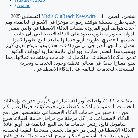
/
Arabic
شنجن، الصين –
Media OutReach Newswire
– 4 أغسطس 2025-
عقب طرح سلسلة هواتف رينو 14 مؤخرًا في الأسواق العالمية، وهي
أحدث هواتف أوبو المزودة بتقنيات الذكاء الاصطناعي والتي تتميز
بأدوات تصوير متطورة تعتمد على الذكاء الاصطناعي إلى جانب
تصميمها العصري، طورت أوبو خدماتها ما بعد البيع تطويرًا كبيرًا
بفضل برنامجها أنديز جي بي تي (AndesGPT) وهو نموذج لغوي كبير،
وبسبب هذا التطور صارت أوبو أول علامة تجارية للهواتف الذكية
تدمج الذكاء الاصطناعي بالكامل في خدمات ومنتجات عملائها، مما
يضع معيارًا جديدًا في مجالي تغطية وجودة الخدمات وتجربة
المستخدم للخدمات القائمة على الذكاء الاصطناعي.
منذ عام ٢٠٢١، واصلت أوبو الاستثمار في كلٍّ من قدرات وإمكانات
الخدمات المدعومة بالذكاء الاصطناعي، حيث كوّنت فريقًا يضم أكثر
من ١٠٠ خبير في خدمات الذكاء الاصطناعي متخصصين في دمج
الذكاء الاصطناعي في كل مرحلة من مراحل خدمة العملاء. صرح
سامويل فانج، رئيس خدمات ما بعد البيع العالمية في أوبو، قائلاً:
“الذكاء الاصطناعي ليس من عوامل تحسين منتجاتنا التقنية فحسب،
بل هو أيضًا حافز أساسي لابتكار نموذج الخدمة لدينا”. أضاف فانج: