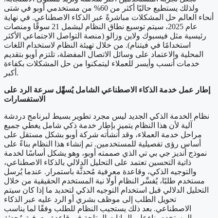
ولذلك يستطيع حاليًا أكثر من 60% من مستخدمي أوبو في شتى
أنحاء العالم حل المشكلات مباشرةً عبر الذكاء الاصطناعي. في نهاية
عام 2025، سيتم توسيع نطاق النظام ليشمل 21 سوقًا ومنصات
رئيسية مثل فيسبوك ولاين وزالو (منصة التواصل الاجتماعي الأكثر
استخدامًا في فيتنام). من خلال تهيئة النظام لاستخدام اللغات
المحلية والاعتماد على وسائل الاتصال المفضلة، تلتزم أوبو بتقديم
خدمات أنسب وأيسر للعملاء ليتمكنوا من حل المشكلات بكفاءة
أكبر.
إطار عمل خدمة الذكاء الاصطناعي الشامل يُسهِّل سرعة الرد على
الاستفسارات
نظام الخدمة الذكي الجديد ليس مجرد تطوير بسيط لبرنامج دردشة
آلية لأن هذا النظام يتميز بإطار خدمة ذكي شامل يغطي جميع
مراحل خدمة العملاء، وقد أنشأته شركة أوبو بشكل مستقل على
أساس رؤى تفصيلية للمستخدمين. تم إنشاء هذا النظام بناءً على
نموذج أنديز جي بي تي الذي صممته أوبو، وهو يشكل أساسًا لخدمة
ذاتية التحسين تعتمد على التحليل الدلالي بالذكاء الاصطناعي،
والتوجيه الذكي، وقاعدة معرفية مُحدثَّة باستمرار. عندما يُرسل
مستخدم طلبًا، يُفسِّر النظام أولًا نية المستخدم الحقيقية من خلال
التحليل الدلالي قبل استخدام التوجيه الذكي لتحديد ما إذا كان سيتم
تحويل الطلب إلى موظف بشري أو الرد عليه عبر الذكاء
الاصطناعي. بعد ذلك يستجيب النظام للطلب وفقًا لما يناسب
المستخدم بناءعلى البيانات المتاحة في قاعدة معرفية مُحدثة