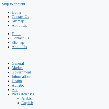
Skip to content
Home
Contact Us
Sitemap
About Us
Home
Contact Us
Sitemap
About Us
General
Market
Government
Information
Health
Athletic
Arts
Press Releases
Arabic
English