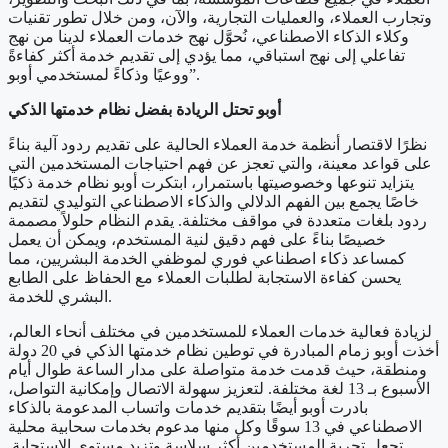
وتجارب العملاء، والعمليات التجارية، والآن، ومن خلال تطور تقنيات
وكلاء الذكاء الاصطناعي، نُحوَّل نهج خدمات العملاء لدينا من نهج
تفاعلي إلى نهج استباقي، مما يؤدي إلى تقديم خدمة أكثر كفاءةً
ووعيًا وذكاءً لمستخدمي أوبو”.
أوبو
تحتل
الريادة بفضل نظام خدمتها الذكي
نظرًا لاقتصار أنظمة خدمة العملاء الحالية على تقديم ردود آلية بناءً
على قواعد معينة، والتي تعجز عن فهم احتياجات المستخدمين التي
يتزايد تنوعها وخصوصيتها باستمرار، ابتكرت أوبو نظام خدمة ذكيًا
خاصًا يجمع بين الفهم الدلالي والذكاء الاصطناعي التوليدي لتقديم
ردود بلغات متعددة في مواقف مختلفة. يقدم النظام حلولاً مصممة
خصيصًا بناءً على فهم دقيق لنية المستخدم، ويمكن أن يعمل
كمساعد ذكاء اصطناعي فوري لموظفي الخدمة البشريين، مما
يحسن كفاءة الاستجابة لطلبات العملاء مع الحفاظ على الطابع
البشري للخدمة.
لزيادة فعالية خدمات العملاء للمستخدمين في مختلف أنحاء العالم،
أخذت أوبو زمام المبادرة في توطين نظام خدمتها الذكي في 20 دولة
ومنطقة، حيث قدمت خدمة متواصلة على مدار الساعة طوال أيام
الأسبوع بـ 13 لغة مختلفة. لتعزيز سهولة الاتصال وإمكانية التواصل،
بادرت أوبو أيضًا بتقديم خدمات واتساب المدعومة بالذكاء
الاصطناعي في 13 سوقًا وكل منها مدعوم بخدمات سحابية محلية
تجعل تجربة المستخدمين أكثر سلاسة وتزيد مستوى الاستجابة.