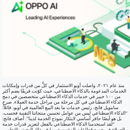
منذ عام ٢٠٢١، واصلت أوبو الاستثمار في كلٍّ من قدرات وإمكانات
الخدمات المدعومة بالذكاء الاصطناعي، حيث كوّنت فريقًا يضم أكثر
من ١٠٠ خبير في خدمات الذكاء الاصطناعي متخصصين في دمج
الذكاء الاصطناعي في كل مرحلة من مراحل خدمة العملاء. صرح
سامويل فانج، رئيس خدمات ما بعد البيع العالمية في أوبو، قائلاً:
“الذكاء الاصطناعي ليس من عوامل تحسين منتجاتنا التقنية فحسب،
بل هو أيضًا حافز أساسي لابتكار نموذج الخدمة لدينا”. أضاف فانج:
“لقد استخدمنا الذكاء الاصطناعي بالفعل لتعزيز قدرات خدمة
العملاء في جميع قطاعات المؤسسة، بما في ذلك البحث والتطوير،