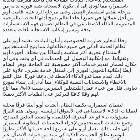
باستمرار، مما يُؤدي إلى أن تكون الاستجابة شبه فورية بداية من
مرحلة تقديم استفسار العميل وحتى مرحلة الرد عليه. قامت أوبو
من أجل عملائها في جميع أنحاء العالم بدمج أداتها الخاصة بالترجمة
المدعومة بالذكاء الاصطناعي في النظام لضمان فهم الاستفسارات
بدقة وتيسير إمكانية الاستجابة بلغات متعددة.
وفقًا لمعايير صارمة للخصوصية وأمان البيانات، تعتمد أوبو على
نظام الخدمة الذكي في جميع قطاعاتها، مما يتيح للمستخدمين
الاستمتاع بتجربة أكثر سلاسة واتساقًا بين مختلف أجهزة أوبو
وتقنياتها، مع إمكانية الوصول إلى الخدمات في أي وقت وفي أي
مكان. لضمان تقديم خدمات أكثر خصوصية عند الحاجة، يوفر النظام
أيضًا إمكانية التحويل الفوري إلى مُشغل خدمة بشري. علاوة على
ذلك، يُقدم مساعدو الذكاء الاصطناعي دعمًا فوريًا، مثل التنبؤ
بالأخطاء والاستجابات النصية للوكلاء، مما أدى إلى إنشاء نموذج
تعاوني قلل من عبء عمل المُشغلين البشريين بنسبة 40%، مما أتاح
لهم وقتًا كافيًا للتركيز على الطلبات الأكثر تعقيدًا.
لضمان استمرارية تكيف النظام، أنشأت أوبو أيضًا فرقًا محلية
لعمليات الذكاء الاصطناعي في الأسواق الرئيسية، وتتولى هذه الفرق
مسؤولية بناء قواعد المعرفة الإقليمية، والضبط الدقيق للنماذج،
وجمع تعليقات المستخدمين لإجراء التحسينات المطلوبة باستمرار.
إلى جانب ذلك، تعمل أوبو على تسريع إتاحة خدماتها الأكثر تطورًا
لتوسيع نطاق الخدمات الذكية كي تمتد من قنوات الاتصال عبر