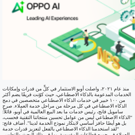
منذ عام ٢٠٢١، واصلت أوبو الاستثمار في كلٍّ من قدرات وإمكانات
الخدمات المدعومة بالذكاء الاصطناعي، حيث كوّنت فريقًا يضم أكثر
من ١٠٠ خبير في خدمات الذكاء الاصطناعي متخصصين في دمج
الذكاء الاصطناعي في كل مرحلة من مراحل خدمة العملاء. صرح
سامويل فانج، رئيس خدمات ما بعد البيع العالمية في أوبو، قائلاً:
“الذكاء الاصطناعي ليس من عوامل تحسين منتجاتنا التقنية فحسب،
بل هو أيضًا حافز أساسي لابتكار نموذج الخدمة لدينا”. أضاف فانج:
“لقد استخدمنا الذكاء الاصطناعي بالفعل لتعزيز قدرات خدمة
العملاء في جميع قطاعات المؤسسة، بما في ذلك البحث والتطوير،