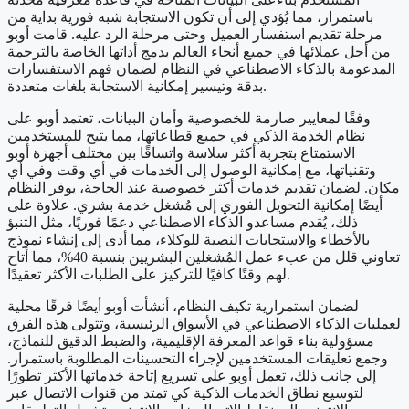
باستمرار، مما يُؤدي إلى أن تكون الاستجابة شبه فورية بداية من
مرحلة تقديم استفسار العميل وحتى مرحلة الرد عليه. قامت أوبو
من أجل عملائها في جميع أنحاء العالم بدمج أداتها الخاصة بالترجمة
المدعومة بالذكاء الاصطناعي في النظام لضمان فهم الاستفسارات
بدقة وتيسير إمكانية الاستجابة بلغات متعددة.
وفقًا لمعايير صارمة للخصوصية وأمان البيانات، تعتمد أوبو على
نظام الخدمة الذكي في جميع قطاعاتها، مما يتيح للمستخدمين
الاستمتاع بتجربة أكثر سلاسة واتساقًا بين مختلف أجهزة أوبو
وتقنياتها، مع إمكانية الوصول إلى الخدمات في أي وقت وفي أي
مكان. لضمان تقديم خدمات أكثر خصوصية عند الحاجة، يوفر النظام
أيضًا إمكانية التحويل الفوري إلى مُشغل خدمة بشري. علاوة على
ذلك، يُقدم مساعدو الذكاء الاصطناعي دعمًا فوريًا، مثل التنبؤ
بالأخطاء والاستجابات النصية للوكلاء، مما أدى إلى إنشاء نموذج
تعاوني قلل من عبء عمل المُشغلين البشريين بنسبة 40%، مما أتاح
لهم وقتًا كافيًا للتركيز على الطلبات الأكثر تعقيدًا.
لضمان استمرارية تكيف النظام، أنشأت أوبو أيضًا فرقًا محلية
لعمليات الذكاء الاصطناعي في الأسواق الرئيسية، وتتولى هذه الفرق
مسؤولية بناء قواعد المعرفة الإقليمية، والضبط الدقيق للنماذج،
وجمع تعليقات المستخدمين لإجراء التحسينات المطلوبة باستمرار.
إلى جانب ذلك، تعمل أوبو على تسريع إتاحة خدماتها الأكثر تطورًا
لتوسيع نطاق الخدمات الذكية كي تمتد من قنوات الاتصال عبر