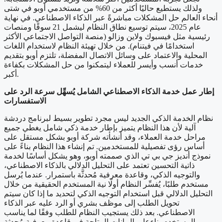
ولذلك يستطيع حاليًا أكثر من 60% من مستخدمي أوبو في شتى
أنحاء العالم حل المشكلات مباشرةً عبر الذكاء الاصطناعي. في نهاية
عام 2025، سيتم توسيع نطاق النظام ليشمل 21 سوقًا ومنصات
رئيسية مثل فيسبوك ولاين وزالو (منصة التواصل الاجتماعي الأكثر
استخدامًا في فيتنام). من خلال تهيئة النظام لاستخدام اللغات
المحلية والاعتماد على وسائل الاتصال المفضلة، تلتزم أوبو بتقديم
خدمات أنسب وأيسر للعملاء ليتمكنوا من حل المشكلات بكفاءة
أكبر.
إطار عمل خدمة الذكاء الاصطناعي الشامل يُسهِّل سرعة الرد على
الاستفسارات
نظام الخدمة الذكي الجديد ليس مجرد تطوير بسيط لبرنامج دردشة
آلية لأن هذا النظام يتميز بإطار خدمة ذكي شامل يغطي جميع
مراحل خدمة العملاء، وقد أنشأته شركة أوبو بشكل مستقل على
أساس رؤى تفصيلية للمستخدمين. تم إنشاء هذا النظام بناءً على
نموذج أنديز جي بي تي الذي صممته أوبو، وهو يشكل أساسًا لخدمة
ذاتية التحسين تعتمد على التحليل الدلالي بالذكاء الاصطناعي،
والتوجيه الذكي، وقاعدة معرفية مُحدثَّة باستمرار. عندما يُرسل
مستخدم طلبًا، يُفسِّر النظام أولًا نية المستخدم الحقيقية من خلال
التحليل الدلالي قبل استخدام التوجيه الذكي لتحديد ما إذا كان سيتم
تحويل الطلب إلى موظف بشري أو الرد عليه عبر الذكاء
الاصطناعي. بعد ذلك يستجيب النظام للطلب وفقًا لما يناسب
المستخدم بناءعلى البيانات المتاحة في قاعدة معرفية مُحدثة