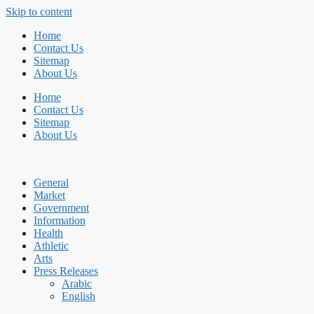
Skip to content
Home
Contact Us
Sitemap
About Us
Home
Contact Us
Sitemap
About Us
General
Market
Government
Information
Health
Athletic
Arts
Press Releases
Arabic
English