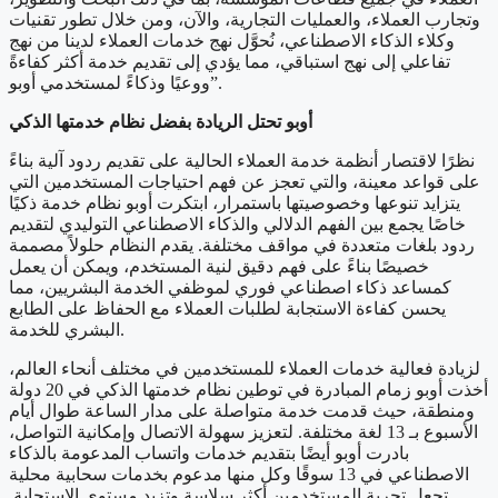
وتجارب العملاء، والعمليات التجارية، والآن، ومن خلال تطور تقنيات
وكلاء الذكاء الاصطناعي، نُحوَّل نهج خدمات العملاء لدينا من نهج
تفاعلي إلى نهج استباقي، مما يؤدي إلى تقديم خدمة أكثر كفاءةً
ووعيًا وذكاءً لمستخدمي أوبو”.
أوبو
تحتل
الريادة بفضل نظام خدمتها الذكي
نظرًا لاقتصار أنظمة خدمة العملاء الحالية على تقديم ردود آلية بناءً
على قواعد معينة، والتي تعجز عن فهم احتياجات المستخدمين التي
يتزايد تنوعها وخصوصيتها باستمرار، ابتكرت أوبو نظام خدمة ذكيًا
خاصًا يجمع بين الفهم الدلالي والذكاء الاصطناعي التوليدي لتقديم
ردود بلغات متعددة في مواقف مختلفة. يقدم النظام حلولاً مصممة
خصيصًا بناءً على فهم دقيق لنية المستخدم، ويمكن أن يعمل
كمساعد ذكاء اصطناعي فوري لموظفي الخدمة البشريين، مما
يحسن كفاءة الاستجابة لطلبات العملاء مع الحفاظ على الطابع
البشري للخدمة.
لزيادة فعالية خدمات العملاء للمستخدمين في مختلف أنحاء العالم،
أخذت أوبو زمام المبادرة في توطين نظام خدمتها الذكي في 20 دولة
ومنطقة، حيث قدمت خدمة متواصلة على مدار الساعة طوال أيام
الأسبوع بـ 13 لغة مختلفة. لتعزيز سهولة الاتصال وإمكانية التواصل،
بادرت أوبو أيضًا بتقديم خدمات واتساب المدعومة بالذكاء
الاصطناعي في 13 سوقًا وكل منها مدعوم بخدمات سحابية محلية
تجعل تجربة المستخدمين أكثر سلاسة وتزيد مستوى الاستجابة.