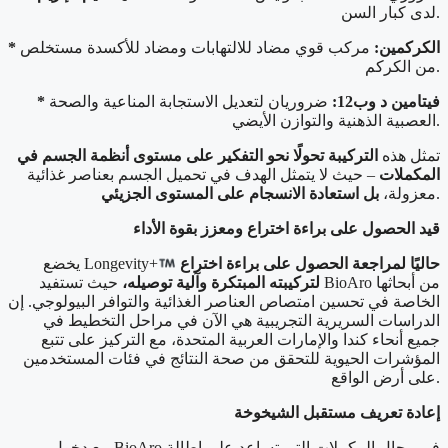
لدى كبار السن.
* الكركمين:
مركب قوي مضاد للالتهابات ومضاد للأكسدة مستخلص
من الكركم.
* فيتامين د وب12:
ضروريان لتعديل الاستجابة المناعية والصحة
العصبية الذهنية والتوازن الأيضي.
تمثل هذه
التركيبة تحولًا نحو التفكير على مستوى أنظمة الجسم في
المكملات
– حيث لا يتمثل الهدف في تحميل الجسم بعناصر غذائية
.
معزولة،
بل استعادة الانسجام على المستوى الجزيئي
قيد الحصول على براءة اختراع ومعزز بقوة الأداء
حاليًا لمراجعة الحصول على براءة اختراع
يخضع Longevity+
لتركيبته المبتكرة وآلية توصيله،
حيث تستفيد BioAro من أبحاثها
الخاصة في تحسين امتصاص العناصر الغذائية والتوافر البيولوجي. إن
الدراسات السريرية التجريبية هي الآن في مراحل التخطيط في
جميع أنحاء كندا والإمارات العربية المتحدة، مع التركيز على تتبع
المؤشرات الحيوية للتحقق من صحة النتائج في فئات المستخدمين
على أرض الواقع.
إعادة تعريف مستقبل الشيخوخة
مع دخول BioAro في مجال المكملات التي تساعد على إطالة