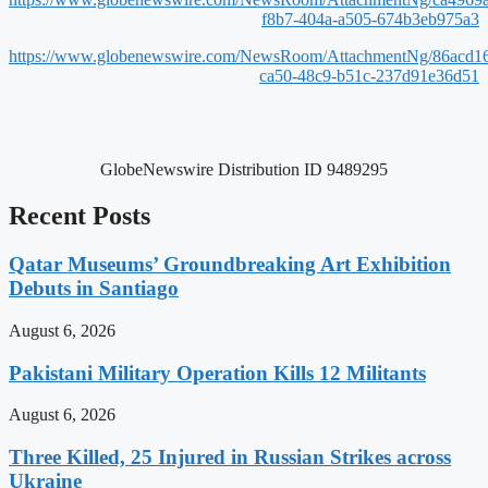
f8b7-404a-a505-674b3eb975a3
https://www.globenewswire.com/NewsRoom/AttachmentNg/86acd1
ca50-48c9-b51c-237d91e36d51
GlobeNewswire Distribution ID 9489295
Recent Posts
Qatar Museums’ Groundbreaking Art Exhibition
Debuts in Santiago
August 6, 2026
Pakistani Military Operation Kills 12 Militants
August 6, 2026
Three Killed, 25 Injured in Russian Strikes across
Ukraine