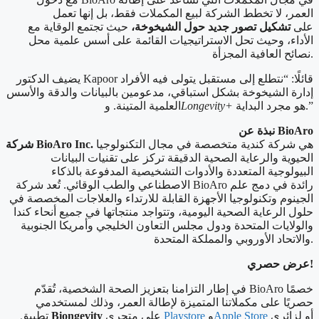
العمر، لا تخطط الشركة لبيع المكملات فقط، بل إنها تعمل
على
تشكيل تصور جديد حول الشيخوخة،
حيث تجتمع الوقاية مع
الأداء، وحيث تحل الاستراتيجيات القائمة على أسس علمية محل
نصائح العافية المجزأة.
يضيف الدكتور Kapoor قائلًا: “نتطلع إلى مستقبل يتولى فيه الأفراد
إدارة الشيخوخة بشكل استباقي، مدعومين بالبيانات والدقة والأسس
هو مجرد البداية.”
Longevity+
العلمية المتينة. و
نبذة عن BioAro
هي شركة كندية متخصصة في مجال التكنولوجيا
شركة BioAro Inc.
الحيوية والرعاية الصحية الدقيقة تركز على تقنيات البيانات
البيولوجية المتعددة والأدوات التشخيصية المدفوعة بالذكاء
الاصطناعي والطب الوقائي. تُعد شركة BioAro رائدة في دمج علم
الجينوم وتكنولوجيا الأجهزة القابلة للارتداء والعلاجات المخصصة في
حلول الرعاية الصحية اليومية، وتتواجد منتجاتها في جميع أنحاء كندا
والولايات المتحدة ودول مجلس التعاون الخليجي وأمريكا الجنوبية
والاتحاد الأوروبي والمملكة المتحدة.
عرض حصري!
في إطار التزامنا بتعزيز الصحة الشخصية، تُقدّم BioAro خصمًا
حصريًا على مكملاتنا المتميزة لإطالة العمر، وذلك لمستخدمي
أو لزائري
Apple Store
و
Playstore
على متجري
Biongevity
تطبيق