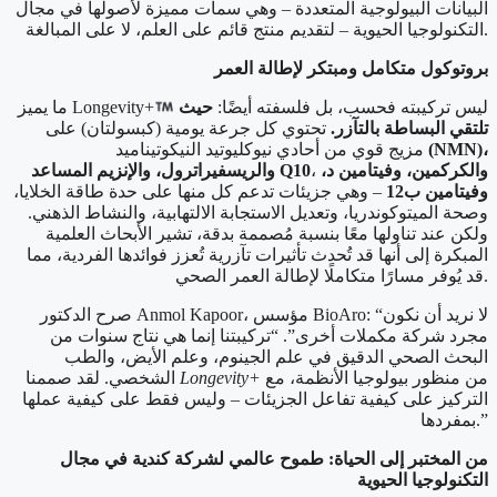
البيانات البيولوجية المتعددة – وهي سمات مميزة لأصولها في مجال
التكنولوجيا الحيوية – لتقديم منتج قائم على العلم، لا على المبالغة.
بروتوكول متكامل ومبتكر لإطالة العمر
ليس تركيبته فحسب، بل فلسفته أيضًا:
حيث
ما يميز Longevity+
تلتقي البساطة بالتآزر.
تحتوي كل جرعة يومية (كبسولتان) على
(NMN)،
مزيج قوي من أحادي نيوكليوتيد النيكوتيناميد
والكركمين، وفيتامين د،
،
والريسفيراترول، والإنزيم المساعد Q10
وفيتامين ب12
– وهي جزيئات تدعم كل منها على حدة طاقة الخلايا،
وصحة الميتوكوندريا، وتعديل الاستجابة الالتهابية، والنشاط الذهني.
ولكن عند تناولها معًا بنسبة مُصممة بدقة، تشير الأبحاث العلمية
المبكرة إلى أنها قد تُحدث تأثيرات تآزرية تُعزز فوائدها الفردية، مما
قد يُوفر مسارًا متكاملًا لإطالة العمر الصحي.
صرح الدكتور Anmol Kapoor، مؤسس BioAro: “لا نريد أن نكون
مجرد شركة مكملات أخرى”. “تركيبتنا إنما هي نتاج سنوات من
البحث الصحي الدقيق في علم الجينوم، وعلم الأيض، والطب
من منظور بيولوجيا الأنظمة، مع
Longevity+
الشخصي. لقد صممنا
التركيز على كيفية تفاعل الجزيئات – وليس فقط على كيفية عملها
بمفردها.”
من المختبر إلى الحياة: طموح عالمي لشركة كندية في مجال
التكنولوجيا الحيوية