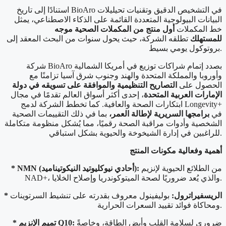
استنادًا إلى تاريخ BioAro في التشخيص الدقيق وتقنيات تحيليلات
البيانات البيولوجية المتعددة القائمة على الذكاء الاصطناعي، يمثل
خط المكملات
أول منتج من المكملات الصحية موجه
للمستهلك
تطلقه الشركة، حيث يحول سنوات من البحث المعقد إلى
بروتوكول يومي بسيط.
شركة BioAro بصدد إتمام شراكات توزيع في أمريكا الشمالية
وأوروبا والمملكة المتحدة والهند وجنوب شرق آسيا تزامنًا مع
الحصول على
التصاريح التنظيمية والموافقة على تسويقه في دولة
الإمارات العربية المتحدة
، إحدى أكثر أسواق العالم تقدمًا في مجال
ابتكارات الصحة والعافية. كما تخطط الشركة لدمج Longevity+
في
برامجها السريرية لإطالة العمر،
بما في ذلك التقييمات الصحية
الشخصية وأدوات مراقبة الصحة رقميًا، مما يُشكل منظومة متكاملة
للراغبين في إدارة الشيخوخة والحيوية بشكل استباقي.
أهمية وفعالية مكونات المنتج
من الطلائع الحيوية لإنزيم
* NMN (أحادي نيوكليوتيد النيكوتيناميد):
NAD+، والذي يُعد ضروريًا لصحة الميتوكوندريا وإصلاح الخلايا.
* الريسفيراترول:
بوليفينول معروف بقدرته على تنشيط السرتوينات
ومحاكاة فوائد تقييد السعرات الحرارية.
ضروري لسلامة القلب وأيض الطاقة، وخاصةً
* تميم الإنزيم Q10: