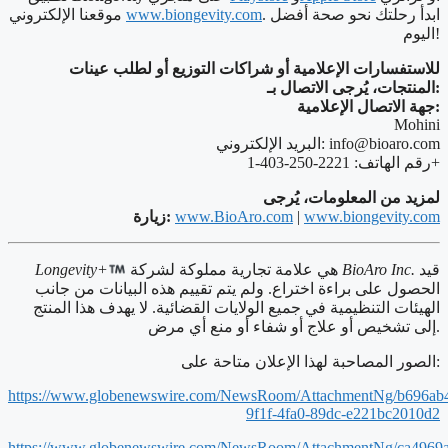
. ابدأ رحلتك نحو صحة أفضل
www.biongevity.com
موقعنا الإلكتروني
اليوم!
للاستفسارات الإعلامية أو شراكات التوزيع أو لطلب عينات
المنتجات، يُرجى الاتصال بـ:
جهة الاتصال الإعلامية:
Mohini
info@bioaro.com
البريد الإلكتروني:
رقم الهاتف: 2221-250-403-1+
لمزيد من المعلومات، يُرجى
www.biongevity.com
|
www.BioAro.com
زيارة:
قيد
BioAro Inc.
هي علامة تجارية مملوكة لشركة
Longevity+
الحصول على براءة اختراع. ولم يتم تقييم هذه البيانات من جانب
الهيئات التنظيمية في جميع الولايات القضائية. لا يهدف هذا المنتج
إلى تشخيص أو علاج أو شفاء أو منع أي مرض.
الصور المصاحبة لهذا الإعلان متاحة على:
https://www.globenewswire.com/NewsRoom/AttachmentNg/b696ab
9f1f-4fa0-89dc-e221bc2010d2
https://www.globenewswire.com/NewsRoom/AttachmentNg/ca4969