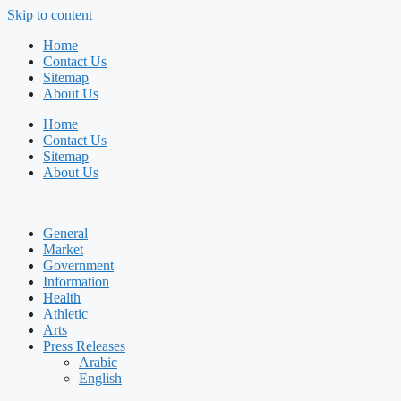
Skip to content
Home
Contact Us
Sitemap
About Us
Home
Contact Us
Sitemap
About Us
General
Market
Government
Information
Health
Athletic
Arts
Press Releases
Arabic
English