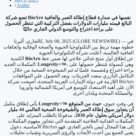
/
Arabic
تضع شركة BioAro نفسها في صدارة قطاع إطالة العمر والعافية
البالغ قيمته مليارات الدولارات بفضل التركيبة التي تنتظر الحصول
على براءة اختراع والتوسع الدولي الجاري حاليًا
كالجاري، ألبرتا, July 08, 2025 (GLOBE NEWSWIRE) — في
خطوة مهمة تربط بين التكنولوجيا الحيوية والصحة الوقائية واتجاهات
العافية العالمية، أعلنت شركة التكنولوجيا الحيوية
عن إطلاق أول منتج غذائي علاجي لها ضمن خط
BioAro
الكندية
، وهي كبسولة مُنتظر حصولها على
Longevity+
المكملات الجديد:
براءة اختراع ومُصممة علميًا لدعم الشيخوخة الصحية من خلال
التكامل التآزري متعدد الجزيئات. وبعد الحصول على الموافقات
اللازمة في دولة الإمارات العربية المتحدة، أصبحت شركة BioAro
الآن على أهبة الاستعداد للتوسع في أمريكا الشمالية وأوروبا
والمملكة المتحدة وبلدان أخرى.
في وقتٍ حيوي،
حيث من المتوقع
Longevity+
يأتي إطلاق مكمل
أن يتجاوز سوق إطالة العمر والشيخوخة الصحية العالمي 44 مليار
دولار أمريكي بحلول عام 2030
، مدفوعًا بالطلب المتزايد على
المكملات الغذائية العلاجية المتقدمة التي تتجاوز مفهوم المكملات
الأساسية. دخول BioAro إلى هذا المجال ليس بالخبر العادي. فهو
يعني الجمع بين أحدث الأبحاث والرؤى السريرية وتقنيات تحليلات