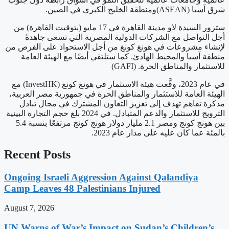
شرق آسيا (ASEAN)ومنطقة الخليج الكبرى في الصين.
ستزور السيدة لاو مدينة القاهرة في 17 مايو (بتوقيت القاهرة) من
أجل التواصل مع الشركات الدولية المصرية التي تسعى جاهدةً
لإنشاء مشروعات في هونغ كونغ من أجل الاستحواذ على الفرص من
منطقة آسيا والمحيط الهادئ. كما ستلتقي أيضًا مع الهيئة العامة
للاستثمار والمناطق الحرة. (GAFI)
في عام 2023، وقَّعت هيئة الاستثمار في هونغ كونغ (InvestHK) مع
الهيئة العامة للاستثمار والمناطق الحرة في جمهورية مصر العربية،
مذكرة تفاهم تهدف إلى تعزيز التعاون المشترك في مجال تبادل
الترويج للاستثمار والدعم المتبادل. في 2024 بلغ حجم التجارة البينية
بين هونج كونج ومصر 2.1 مليار دولار هونج كونج مرتفعًا بنسبة 5.4
بالمئة عما كان عليه على مدار عام 2023.
Recent Posts
Ongoing Israeli Aggression Against Qalandiya
Camp Leaves 48 Palestinians Injured
August 7, 2026
UN Warns of War’s Impact on Sudan’s Children’s