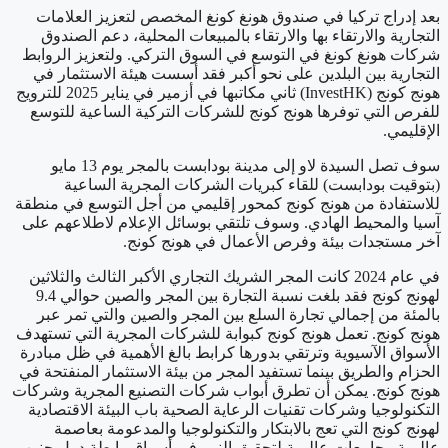
بعد إدراج تركيا في صندوق هونغ كونغ المخصص لتعزيز العلامات
التجارية والارتقاء بها والارتقاء بالمبيعات المحلية، دعم الصندوق
شركات هونغ كونغ في التوسع في السوق التركي. ولتعزيز الروابط
التجارية بين البلدين على نحو أكبر فقد أسست هيئة الاستثمار في
هونج كونج (InvestHK) ثاني مكاتبها في أزمير في يناير 2025 للترويج
للفرص التي توفرها هونج كونج للشركات التركية الساعية للتوسع
الإقليمي.
سوف تصل السيدة لاو إلى مدينة بودابست بالمجر يوم 13 مايو
(بتوقيت بودابست) للقاء كبريات الشركات المجرية الساعية
للاستفادة من هونج كونج كمحور إقليمي من أجل التوسع في منطقة
آسيا والمحيط الهادي. وسوف تلتقي بوسائل الإعلام لاطلاعهم على
آخر مستجدات بيئة وفرص الأعمال في هونج كونج.
في عام 2024 كانت المجر الشريك التجاري الأكبر الثالث والثلاثين
لهونج كونج فقد بلغت نسبة التجارة بين المجر والصين حوالي 9.4
بالمئة من إجمالي تجارة السلع بين المجر والصين والتي تمر عبر
هونج كونج. تعمل هونج كونج كبوابة للشركات المجرية التي تستهدف
الأسواق الآسيوية وترتقي بدورها كرابط بالغ الأهمية في ظل مبادرة
الحزام والطريق بينما تستفيد المجر من بيئة الاستثمار المنفتحة في
هونج كونج. يمكن أن تطرق أبواب شركات التصنيع المجرية وشركات
التكنولوجيا وشركات تقنيات الرعاية الصحية باب البيئة الاقتصادية
لهونج كونج التي تعج بالابتكار والتكنولوجيا والمدعومة بعاصمة
عالمية وجامعات عالمية لتحقيق النمو في أسواق رابطة دول جنوب