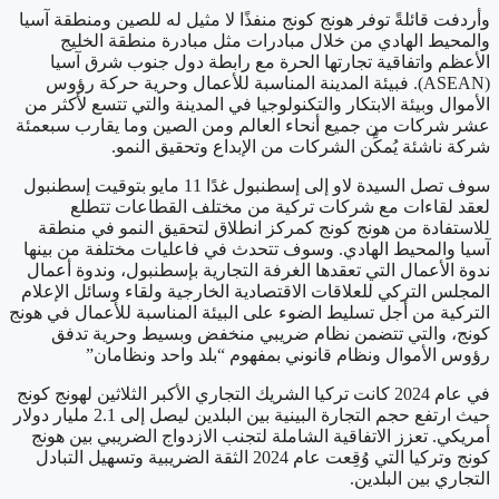
وأردفت قائلةً توفر هونج كونج منفذًا لا مثيل له للصين ومنطقة آسيا
والمحيط الهادي من خلال مبادرات مثل مبادرة منطقة الخليج
الأعظم واتفاقية تجارتها الحرة مع رابطة دول جنوب شرق آسيا
(ASEAN). فبيئة المدينة المناسبة للأعمال وحرية حركة رؤوس
الأموال وبيئة الابتكار والتكنولوجيا في المدينة والتي تتسع لأكثر من
عشر شركات من جميع أنحاء العالم ومن الصين وما يقارب سبعمئة
شركة ناشئة يُمكِّن الشركات من الإبداع وتحقيق النمو.
سوف تصل السيدة لاو إلى إسطنبول غدًا 11 مايو بتوقيت إسطنبول
لعقد لقاءات مع شركات تركية من مختلف القطاعات تتطلع
للاستفادة من هونج كونج كمركز انطلاق لتحقيق النمو في منطقة
آسيا والمحيط الهادي. وسوف تتحدث في فاعليات مختلفة من بينها
ندوة الأعمال التي تعقدها الغرفة التجارية بإسطنبول، وندوة أعمال
المجلس التركي للعلاقات الاقتصادية الخارجية ولقاء وسائل الإعلام
التركية من أجل تسليط الضوء على البيئة المناسبة للأعمال في هونج
كونج، والتي تتضمن نظام ضريبي منخفض وبسيط وحرية تدفق
رؤوس الأموال ونظام قانوني بمفهوم “بلد واحد ونظامان”
في عام 2024 كانت تركيا الشريك التجاري الأكبر الثلاثين لهونج كونج
حيث ارتفع حجم التجارة البينية بين البلدين ليصل إلى 2.1 مليار دولار
أمريكي. تعزز الاتفاقية الشاملة لتجنب الازدواج الضريبي بين هونج
كونج وتركيا التي وُقِعت عام 2024 الثقة الضريبية وتسهيل التبادل
التجاري بين البلدين.