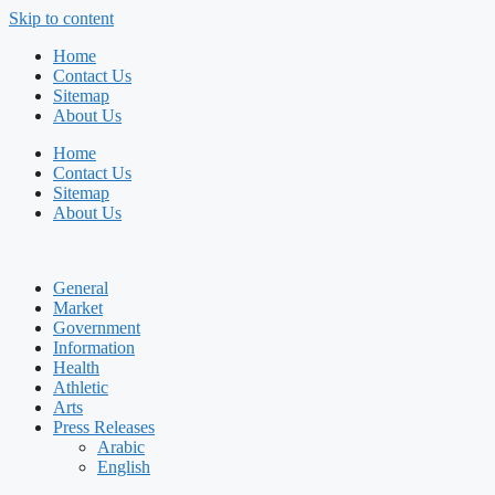
Skip to content
Home
Contact Us
Sitemap
About Us
Home
Contact Us
Sitemap
About Us
General
Market
Government
Information
Health
Athletic
Arts
Press Releases
Arabic
English