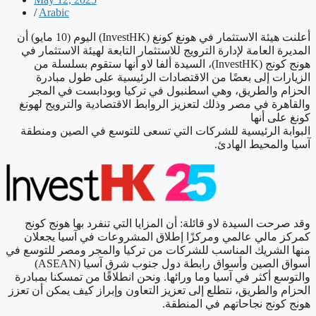
/
Arabic
أعلنت هيئة الاستثمار في هونغ كونغ (InvestHK) اليوم (10 مايو) أن
المديرة العامة لإدارة الترويج للاستثمار التابعة لهيئة الاستثمار في
هونج كونج (InvestHK)، السيدة ألفا لاو أنها ستقوم بسلسلة من
الزيارات إلى بعضًا من الاقتصادات الرئيسية على طول مبادرة
الحزام والطريق، وهي اسطنبول في تركيا وبودابست في المجر
والقاهرة في مصر وذلك لتعزيز الروابط الاقتصادية والترويج لهونغ
كونغ على أنها
البوابة الرئيسية للشركات التي تسعى للتوسع في الصين ومنطقة
آسيا والمحيط الهادئ.
وقد صرحت السيدة لاو قائلة: أن المزايا التي تنفرد بها هونج كونج
كمركز مالي عالمي ومركزًا إطلاق المشروعات في آسيا يجعلان
منها الشريك المناسب للشركات من تركيا والمجر ومصر للتوسع في
أسواق الصين وأسواق رابطة دول جنوب شرق آسيا (ASEAN)
والتوسع أكثر في آسيا وما ورائها. ونحن انطلاقًا من تمسكنا بمبادرة
الحزام والطريق، نتطلع إلى تعزيز التعاون وإبراز كيف يمكن أن تعزز
هونج كونج نجاحاتهم في المنطقة.