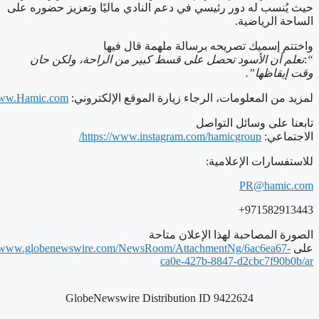
حيث يُنسب له دور رئيسي في دعم النادي ماليًا وتعزيز حضوره على
الساحة الرياضية
.
واختتم إسميك تصريحه برسالة ملهمة قال فيها
“
:
نعلم أن الأسود تحصل على قسط كبير من الراحة، ولكن حان
وقت إيقاظها
.”
لمزيد
من
المعلومات،
الرجاء
زيارة
الموقع
الإلكتروني
:
ww.Hamic.com
تابعنا
على وسائل التواصل
الاجتماعي:
https://www.instagram.com/hamicgroup
/
للاستفسارات
الإعلامية
:
PR@
hamic.com
+971582913443
الصورة المصاحبة لهذا الإعلان متاحة
على
//www.globenewswire.com/NewsRoom/AttachmentNg/6ac6ea67-
ca0e-427b-8847-d2cbc7f90b0b/ar
GlobeNewswire Distribution ID 9422624