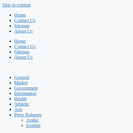
Skip to content
Home
Contact Us
Sitemap
About Us
Home
Contact Us
Sitemap
About Us
General
Market
Government
Information
Health
Athletic
Arts
Press Releases
Arabic
English