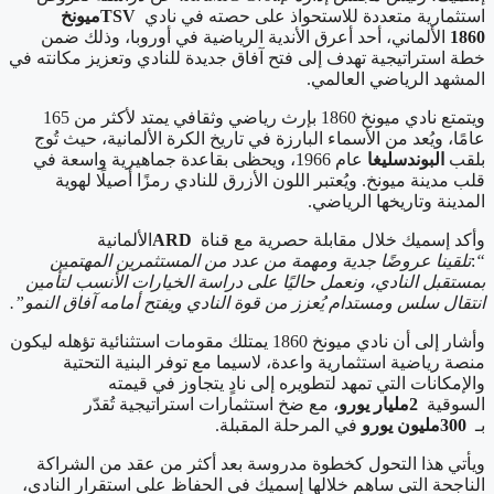
استثمارية متعددة للاستحواذ على حصته في نادي
TSV
ميونخ
1860
الألماني، أحد أعرق الأندية الرياضية في أوروبا، وذلك ضمن
خطة استراتيجية تهدف إلى فتح آفاق جديدة للنادي وتعزيز مكانته في
المشهد الرياضي العالمي
.
ويتمتع نادي ميونخ 1860 بإرث رياضي وثقافي يمتد لأكثر من 165
عامًا، ويُعد من الأسماء البارزة في تاريخ الكرة الألمانية، حيث تُوج
بلقب
البوندسليغا
عام 1966، ويحظى بقاعدة جماهيرية واسعة في
قلب مدينة ميونخ. ويُعتبر اللون الأزرق للنادي رمزًا أصيلًا لهوية
المدينة وتاريخها الرياضي
.
وأكد إسميك خلال مقابلة حصرية مع قناة
ARD
الألمانية
“
:
تلقينا عروضًا جدية ومهمة من عدد من المستثمرين المهتمين
بمستقبل النادي، ونعمل حاليًا على دراسة الخيارات الأنسب لتأمين
انتقال سلس ومستدام يُعزز من قوة النادي ويفتح أمامه آفاق النمو
.”
وأشار إلى أن نادي ميونخ 1860 يمتلك مقومات استثنائية تؤهله ليكون
منصة رياضية استثمارية واعدة، لاسيما مع توفر البنية التحتية
والإمكانات التي تمهد لتطويره إلى نادٍ يتجاوز في قيمته
السوقية
2
مليار يورو
، مع ضخ استثمارات استراتيجية تُقدّر
بـ
300
مليون يورو
في المرحلة المقبلة
.
ويأتي هذا التحول كخطوة مدروسة بعد أكثر من عقد من الشراكة
الناجحة التي ساهم خلالها إسميك في الحفاظ على استقرار النادي،