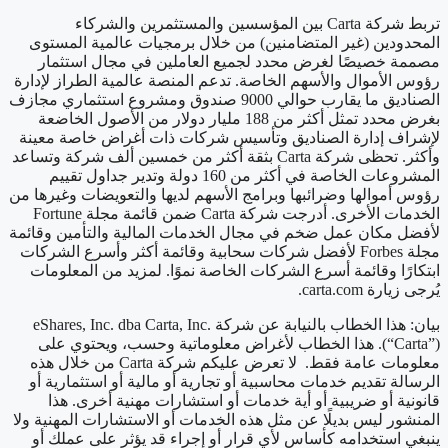
تربط شركة Carta بين المؤسسين والمستثمرين والشركاء
المحدودين (غير المتضامنين) من خلال برمجيات عالمية المستوى
مصممة خصيصًا لغرض محدد لجميع العاملين في مجال استثمار
رؤوس الأموال والأسهم الخاصة. تدعم المنصة عالمية الطراز لإدارة
الصناديق ما يقارب حوالي 9000 صندوق ومشروع استثماري مجازف
بغرض محدد تمثل أكثر من 188 مليار دولار من الأصول الخاضعة
لإشراف إدارة الصناديق وتأسيس شركات ذات أغراض خاصة معينة
وأكثر. تحظى شركة Carta بثقة أكثر من خمسين ألف شركة وتساعد
المشروعات الخاصة في أكثر من 160 دولة وتدير جداول تقييم
رؤوس أموالها وضرائبها وبرامج الأسهم لديها والتعويضات وغيرها من
الخدمات الأخرى. أدرجت شركة Carta ضمن قائمة مجلة Fortune
لأفضل مكان عمل ضخم في مجال الخدمات المالية والتأمين وقائمة
مجلة Forbes لأفضل شركات سحابية وقائمة أكثر وأسرع الشركات
ابتكارًا وقائمة أسرع الشركات الخاصة نموًا. لمزيد من المعلومات
يُرجى زيارة carta.com.
بيان: هذا الخطاب بالنيابة عن شركة eShares, Inc. dba Carta, Inc.
(“Carta”). هذا الخطاب لأغراض معلوماتية وحسب، ويحتوي على
معلومات عامة فقط. لا تعرض عليكم شركة Carta من خلال هذه
الرسالة تقديم خدمات محاسبية أو تجارية أو مالية أو استثمارية أو
قانونية أو ضريبية أو أية خدمات أو استشارات مهنية أخرى. هذا
المنشور ليس بديلًا عن مثل هذه الخدمات أو الاستشارات المهنية ولا
ينبغي استخدامه كأساس لأي قرار أو إجراء قد يؤثر على عملك أو