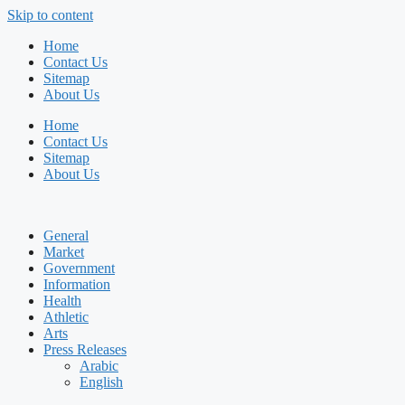
Skip to content
Home
Contact Us
Sitemap
About Us
Home
Contact Us
Sitemap
About Us
General
Market
Government
Information
Health
Athletic
Arts
Press Releases
Arabic
English