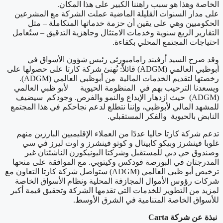
الخاصة وهذا هو سبب راهننا الكبير على هذا المكان.
على مدار السنوات القليلة الماضية عملت الشركة مع المشرعين
الحكوميين وهي على يقين أن حزمة خدماتها المتكاملة – مثل
التقارير الربع سنوية وخدمات الامتثال وجاهزية التدقيق – ستُعامل
احتياجات المجتمع المحلي بكفاءة.
وقد صرح السيد أرفيند راماميورثي رئيس شؤون الأسواق في
أبوظبي العالمي (ADGM) قائلاً: نُهنئ شركة كارتا على حصولها على
رخصتها لتقديم الخدمات المالية من أبوظبي العالمي (ADGM).
ويسعدنا الترحيب بهم في المنظومة الحيوية لأبو ظبي العالمي
(ADGM) حيث ازدهار الإبداع والنمو والفرص. وجودكم سيضيف
للمشهد المالي لأبوظبي، وإننا نتطلع لدعم نجاحكم في هذا المجتمع
النابض بالحيوية والفكر المستقبلي.
تدعم شركة كارتا حاليا عددًا من العملاء الإقليميين البارزين منهم
غلوبا فينشرز وبيكو كابيتال و كوتو فينشرز و اوت ليرز في سي
وصندوق حي دبي للمستقبل وشركتا اليونيكورن الناشئتان غير
المدرجتان في البورصة فودكس وكيتوبي. مع الموافقة على منحها
ترخيص أبو ظبي العالمي (ADGM) ستواصل شركة كارتا التعاون مع
شركات رؤوس الأموال المجازفة المحلية ونظام الأسواق الخاصة
لمزيد من التطوير للخدمات التي تقدمها الشركة وتحقيق قيمة أكبر
للأسواق الخاصة المتنامية في الشرق الأوسط.
نبذة
عن
شركة
Carta