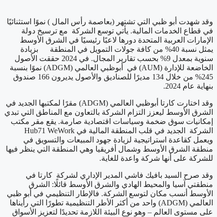
وقد شهدت أبو ظبي التي تشتهر (بعاصمة رأس المال ) نموًا استثنائيًا
في قطاع الخدمات المالية. يأتي توسع الشركة مع ترسيخ دولة
الإمارات العربية المتحدة دورها لاعبًا رئيسيًا في الشرق الأوسط
يمثل نسبة 40% من كافة جولات التمويل في المنطقة بزيادة
سنوية بمعدل 9% بحسب تقارير المجال. في 2024 حققت الأصول
الخاضعة للإدارة (AUM) في أبوظبي العالمي (ADGM) نموًا بنسبة
245% من خلال 134 مديرًا للصناديق والأصول يديرون 166 صندوق
بنهاية عام 2024.
وقد اختارت كارتا أبوظبي العالمي (ADGM) مقرًا لمكتبها الجديد في
الشرق الأوسط ليعزز التزام الشركة بالتعاون مع المناطق التي تبدي
إمكانيات سوق ضخمة وسياسات اقتصادية صارمة. يقع مقر مكتب
الشركة الجديد في قلب المنطقة المالية في Hub71 WeWork
ويعمل كقاعدة استراتيجية لزيادة جهود المبيعات والتسويق في
منطقة الشرق الأوسط وشمال أفريقيا وهي المنطقة التي ينظر فيها
للشركة على أنها شركة واعدة للغاية.
وقد صرح السيد بافيك فاشي المدير الإداري لشركة كارتا في
منطقتي آسيا والمحيط الهادي والشرق الأوسط قائلًا: الشرق
الأوسط أنسب مكان لتوسع الشركة. فالإطار التنظيمي في أبو ظبي
العالمي (ADGM) واحد من أكثر الأطر التنظيمية تطورًا التي رأيناها
على مستوى العالم – وهو نوع البيئة اللازمة تحديدًا لتعزيز الأسواق