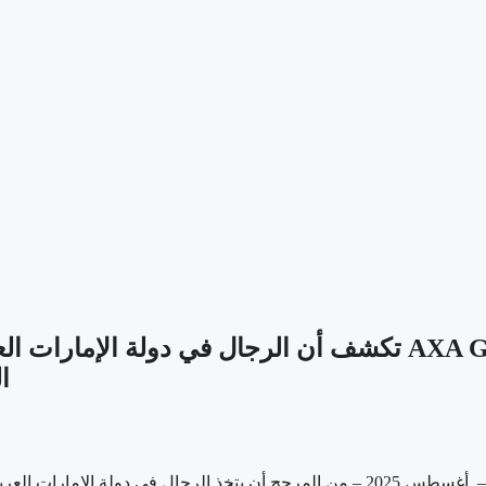
‫دراسة حديثة لشركة AXA Global Healthcare تكشف أن الرجا
ا
– أغسطس 2025 – من المرجح أن يتخذ الرجال في دولة الإمارا