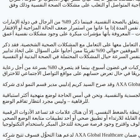
اجية المتواصل أو التغلب على مشكلات الصحة النفسية وذلك وفق
، التي تستعرض الكيفية التي يتعامل بها الرجال مع الصحة الوقائية، صورة مقلقة لتدني مستوى اتخاذ إجراءات عاجلة فيما يتعلق بالصحة النفسية. فبينما ذكر 89% من الرجال في دولة الإمارات
بنكية، إلا أن 56% منهم فقط قد يسعون لطلب المشورة في نفس المدة إذا ما عانوا من استمرار ضعف الحالة المزاجية أو الافتقار
لون التعامل معها على التعامل مع المشكلات الصحية الشخصية. فقد ذكر
أغلب الرجال أنهم قد يتخذون إجراءات عاجلة إذا ما لاحظوا انخفاضًا مفاجئًا في أرصدتهم البنكية أو اكتشفوا تسريبًا في المنزل، مع دفع كلا الموقفين حوالي 90% تقريبًا ممن أجابوا على السؤال على اتخاذ تدابير
المشكلات الأخرى كانت هي أيضًا مقدمة على السلامة النفسية. وقد ذكر أربعٌ وثمانون بالمئة أنهم قد يتعاملون من إشارات التحذير من المركبات في غضون أسبوع، بينما قد يتصرف 80% بسرعة من أجل رعاية
هم الجسدية والنفسية. ونحن في أمس الحاجة لوضع منهجية أكثر استباقية
للرفاهية – وليس مجرد انتظار تفاقم الوضع.
رتبطة بالضغط النفسي. إلا أن هناك علامات قد تساعد الأدوات الرقمية
 ما أشار أحد الأجهزة القابلة للارتداء أو تطبيق صحي أو أحد تطبيقات متابعة الوضع الصحي
لدعم هذا التحوُّل فسوف تتيح شركة AXA Global Healthcare بالاشتراك مع شريكها المحلي ضمان (Daman) وسيلتين وقائيتين لأعضائها المقيمين في دولة الإمارات العربية المتحدة يمكن استخدامهما في أي زمان