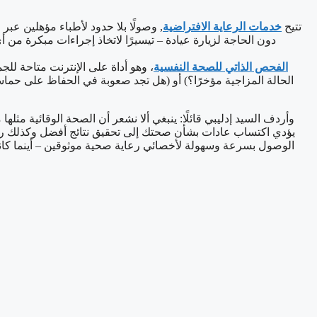
تتيح
خدمات الرعاية الافتراضية
, وصولًا بلا حدود لأطباء مؤهلين عب
دون الحاجة لزيارة عيادة – تيسيرًا لاتخاذ إجراءات مبكرة م
الفحص الذاتي للصحة النفسية
، وهو أداة على الإنترنت متاحة ل
الحالة المزاجية مؤخرًا؟) أو (هل تجد صعوبة في الحفاظ على حماس
وأردف السيد إدليبي قائلًا: ينبغي ألا نشعر أن الصحة الوقائية مثل
يؤدي اكتساب عادات بشأن صحتك إلى تحقيق نتائج أفضل وكذلك راحة 
الوصول بسرعة وسهولة لأخصائي رعاية صحية موثوقين – أينما كانوا ف