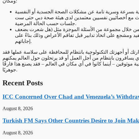
ومكان:
لصحية بسرعة وسرية تامة عن مشكلات الصحة الجسدية أو النفسية
لتحدث مع أخصائيين نفسيين معتمدين لدى هيئة صحة دبي حتى ست
جلسات حسب الحالة المرضية.
سية من خلال مجموعة من الأسئلة الموجزة مثل (هل شعرت بضعف
د ومشجع على اتخاذ تدابير قبل تفاقم الأعراض وذلك بناءً على
إجاباتهم.
 سيارتك أو أجهزتك التكنولوجية بانتظام للمحافظة على سلاسة عملها فقد
ي يسافرون بانتظام من أجل العمل أو قد يرتحلون حول العالم يمكنهم
موثوقين – أينما كانوا في أي مكان في العالم – فقد يصنع هذا فارقًا
جوهريًا.
Recent Posts
ICC Concerned Over Chad and Venezuela’s Withdr
August 8, 2026
Turkish FM Says Other Countries Desire to Join Mak
August 8, 2026