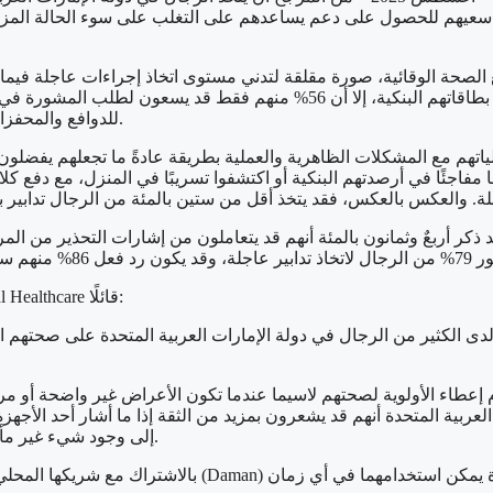
ن سعيهم للحصول على دعم يساعدهم على التغلب على سوء الحالة المز
العربية المتحدة أنهم قد يتخذوا تدابير في غضون أسبوع في حالة فقد بطاقاتهم ال
للدوافع والمحفزات – المعروفة بأنها مؤشرات مبكرة على وجود مشكلات نفسية أعمق.
ؤولياتهم مع المشكلات الظاهرية والعملية بطريقة عادةً ما تجعلهم يفض
وقد صرح السيد كريم إدليبي مدير قسم النمو لدى شركة AXA Global Healthcare قائلًا:
لوية لدى الكثير من الرجال في دولة الإمارات العربية المتحدة على صحت
دم إعطاء الأولوية لصحتهم لاسيما عندما تكون الأعراض غير واضحة أو م
ن ثلثي الرجال (70%) في دولة الإمارات العربية المتحدة أنهم قد يشعرون بمزيد من الثقة إذا
إلى وجود شيء غير مألوف واقترح وجود فرصة صريحة للتدخل المبكر باستخدام التكنولوجيا.