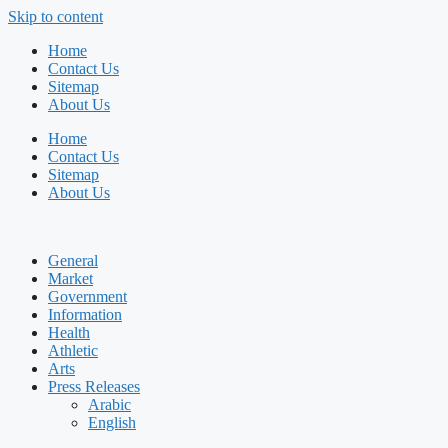
Skip to content
Home
Contact Us
Sitemap
About Us
Home
Contact Us
Sitemap
About Us
General
Market
Government
Information
Health
Athletic
Arts
Press Releases
Arabic
English