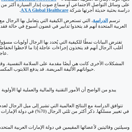
على وسائل التواصل الاجتماعي أو سماع صوت إنذار السيارة أكثر م
دراسة بحثية حديثة أجرتها شركة
AXA Global Healthcare
.
ترسم
الدراسة
تفترض البيانات نمطًا للكيفية التي يُحدد بها الرجال أولويات مس
عاجلة. والعكس بالعكس، فقد يتخذ أقل من ستين بالمئة من الرجال تدابير بنفس السرعة حيال المشكلات المحتملة في الصحة البدنية أو النفسية.
حيواناتهم الأليفة المريضة. قد يدفع اللابتوب المكسور 79% من الرجال لاتخاذ تدابير عاجلة، وقد يكون رد فعل 86% منهم سريعًا في حال تعرض حسابهم على مواقع التواصل الاجتماعي للاختراق.
يبدو من الواضح أن الأمور التقنية والمالية والعملية لها الأو
تتوافق الدراسة مع النتائج العالمية التي تشير إلى ميل الرجال لع
في تغيير مسلكها. ذكر أكثر م