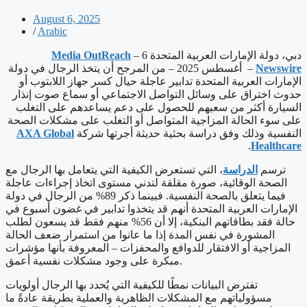
August 6, 2025
/
Arabic
دبي، دولة الإمارات العربية المتحدة 6 –
Media OutReach
Newswire
– أغسطس 2025 – من المرجح أن يتخذ الرجال في دولة
الإمارات العربية المتحدة تدابير عاجلة حيال كسر جهاز اللابتوب أو
حدوث اختراق على وسائل التواصل الاجتماعي أو سماع صوت إنذار
السيارة أكثر من سعيهم للحصول على دعم يساعدهم على التغلب
على سوء الحالة المزاجية المتواصل أو التغلب على مشكلات الصحة
النفسية وذلك وفق دراسة بحثية حديثة أجرتها شركة
AXA Global
.
Healthcare
ترسم
الدراسة
، التي تستعرض الكيفية التي يتعامل بها الرجال مع
الصحة الوقائية، صورة مقلقة لتدني مستوى اتخاذ إجراءات عاجلة
فيما يتعلق بالصحة النفسية. فبينما ذكر 89% من الرجال في دولة
الإمارات العربية المتحدة أنهم قد يتخذوا تدابير في غضون أسبوع في
حالة فقد بطاقاتهم البنكية، إلا أن 56% منهم فقط قد يسعون لطلب
المشورة في نفس المدة إذا ما عانوا من استمرار ضعف الحالة
المزاجية أو الافتقار للدوافع والمحفزات – المعروفة بأنها مؤشرات
مبكرة على وجود مشكلات نفسية أعمق.
تفترض البيانات نمطًا للكيفية التي يُحدد بها الرجال أولويات
مسؤولياتهم مع المشكلات الظاهرية والعملية بطريقة عادةً ما