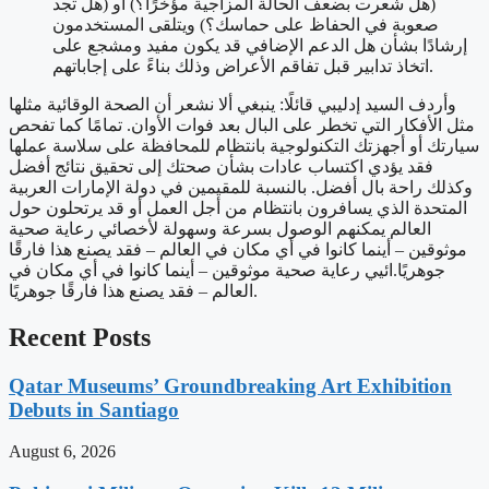
(هل شعرت بضعف الحالة المزاجية مؤخرًا؟) أو (هل تجد
صعوبة في الحفاظ على حماسك؟) ويتلقى المستخدمون
إرشادًا بشأن هل الدعم الإضافي قد يكون مفيد ومشجع على
اتخاذ تدابير قبل تفاقم الأعراض وذلك بناءً على إجاباتهم.
وأردف السيد إدليبي قائلًا: ينبغي ألا نشعر أن الصحة الوقائية مثلها
مثل الأفكار التي تخطر على البال بعد فوات الأوان. تمامًا كما تفحص
سيارتك أو أجهزتك التكنولوجية بانتظام للمحافظة على سلاسة عملها
فقد يؤدي اكتساب عادات بشأن صحتك إلى تحقيق نتائج أفضل
وكذلك راحة بال أفضل. بالنسبة للمقيمين في دولة الإمارات العربية
المتحدة الذي يسافرون بانتظام من أجل العمل أو قد يرتحلون حول
العالم يمكنهم الوصول بسرعة وسهولة لأخصائي رعاية صحية
موثوقين – أينما كانوا في أي مكان في العالم – فقد يصنع هذا فارقًا
جوهريًا.ائيي رعاية صحية موثوقين – أينما كانوا في أي مكان في
العالم – فقد يصنع هذا فارقًا جوهريًا.
Recent Posts
Qatar Museums’ Groundbreaking Art Exhibition
Debuts in Santiago
August 6, 2026