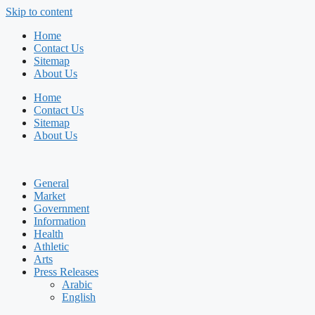
Skip to content
Home
Contact Us
Sitemap
About Us
Home
Contact Us
Sitemap
About Us
General
Market
Government
Information
Health
Athletic
Arts
Press Releases
Arabic
English