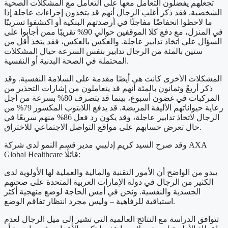
تجعلهم يفضلون التعامل معها على التعامل مع المشكلات الصحية
الشخصية. فقد ذكر أغلب الرجال أنهم قد يتخذون إجراءات عاجلة إذا
ما لاحظوا انخفاضًا مفاجئًا في أرصدتهم البنكية أو اكتشفوا تسريبًا
في المنزل، مع دفع كلا الموقفين حوالي 90% تقريبًا ممن أجابوا على
السؤال على اتخاذ تدابير عاجلة. والعكس بالعكس، فقد يتخذ أقل من
ستين بالمئة من الرجال تدابير بنفس السرعة حيال المشكلات
المحتملة في الصحة البدنية أو النفسية.
المشكلات الأخرى كانت هي أيضًا مقدمة على السلامة النفسية. وقد
ذكر أربعٌ وثمانون بالمئة أنهم قد يتعاملون من إشارات التحذير من
المركبات في غضون أسبوع، بينما قد يتصرف 80% بسرعة من أجل
رعاية حيواناتهم الأليفة المريضة. قد يدفع اللابتوب المكسور 79% من
الرجال لاتخاذ تدابير عاجلة، وقد يكون رد فعل 86% منهم سريعًا في
حال تعرض حسابهم على مواقع التواصل الاجتماعي للاختراق.
وقد صرح السيد كريم إدليبي مدير قسم النمو لدى شركة AXA
Global Healthcare قائلًا:
يبدو من الواضح أن الأمور التقنية والمالية والعملية لها الأولوية لدى
الكثير من الرجال في دولة الإمارات العربية المتحدة على صحتهم
الجسدية والنفسية. ونحن في أمس الحاجة لوضع منهجية أكثر
استباقية للرفاهية – وليس مجرد انتظار تفاقم الوضع.
تتوافق الدراسة مع النتائج العالمية التي تشير إلى ميل الرجال لعدم