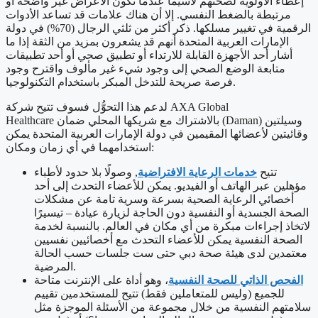
إعطاء الأولوية لصحتهم لاسيما عندما تكون الأعراض غير واضحة أو
مرتبطة بالضغط النفسي. إلا أن هناك علامات قد تساعد الأدوات
الرقمية في تغيير مسلكها. ذكر أكثر من ثلثي الرجال (70%) في دولة
الإمارات العربية المتحدة أنهم قد يشعرون بمزيد من الثقة إذا ما
أشار أحد الأجهزة القابلة للارتداء أو تطبيق صحي أو أحد تطبيقات
متابعة الوضع الصحي إلى وجود شيء غير مألوف واقترح وجود
فرصة صريحة للتدخل المبكر باستخدام التكنولوجيا.
لدعم هذا التحوُّل فسوف تتيح شركة AXA Global
Healthcare بالاشتراك مع شريكها المحلي ضمان (Daman) وسيلتين
وقائيتين لأعضائها المقيمين في دولة الإمارات العربية المتحدة يمكن
استخدامهما في أي زمان ومكان:
تتيح
خدمات الرعاية الافتراضية
, وصولًا بلا حدود لأطباء
مؤهلين عبر الهاتف أو الفيديو. يمكن للأعضاء التحدث إلى أحد
أخصائي الرعاية الصحية بسرعة وسرية تامة عن مشكلات
الصحة الجسدية أو النفسية دون الحاجة لزيارة عيادة – تيسيرًا
لاتخاذ إجراءات مبكرة من أي مكان في العالم. بالنسبة لخدمة
الصحة النفسية يمكن للأعضاء التحدث مع أخصائيين نفسيين
معتمدين لدى هيئة صحة دبي حتى ست جلسات حسب الحالة
المرضية.
الفحص الذاتي للصحة النفسية
، وهو أداة على الإنترنت متاحة
للجميع (وليس للمتعاملين فقط) تتيح للمستخدمين تقييم
سلامتهم النفسية من خلال مجموعة من الأسئلة الموجزة مثل