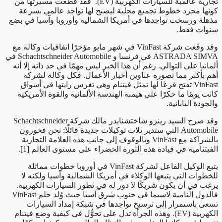
تجارية عالمية للسيارات الكهربية (EV). فقد قطعت مسيرتها من
كونها مجرد خطوط تجميع محلية ليصبح لها تواجد عالمي بسرعة
مذهلة ورسخت تواجدها في أمريكا الشمالية وأوروبا وآسيا في بضع
سنوات فقط.
وقد وقَعت شركة VinFast في شهر مايو مؤخرًا اتفاقيات وكالة مع
ASTRADA SIMVA في فرنسا و Schachtschneider Automobile في
ألمانيا على التوالي. رغم أن هذا الخبر ليس مهمًا في حد ذاته إلا أنه
أهم بأكثر مما تصوره عناوين أخبار الأعمال. فكل وكالة لشركة
VinFast تفتح فرعًا لها تمثل فيتنام وهي تغرس رايتها في أسواق
كانت يومًا ما حكرًا على هيمنة الهندسة الألمانية والقوة الأمريكية
والجودة اليابانية.
وقد صرح السيد رينزو شاختشنايدر مالك شركة Schachtschneider
Automobile التي ستدير ثلاث توكيلات جديدة قائلًا: نحن فخورون
بالشراكة مع VinFast وبالوقوف إلى جانب هذه العلامة التجارية
الفيتنامية في قيادة هذه الثورة الخضراء على مستوى العالم [1].
يتبع الوكيل الفاعل لشركة VinFast في أوروبا خطوات مماثلة
للخطوات التي يتبعها الوكلاء في أمريكا الشمالية وآسيا ولكنه لا
يرغب في أن يكون شريكًا لا دور له في تطور السيارات الكهربية.
فالدول النامية لاسيما في جنوب شرق آسيا حيث وُلد حلم VinFast
تسعى باستمرار إلى ترسيخ تواجدها في شبكة إمداد السيارات
الكهربية (EV). وهذه الجرأة تدل على تحوُّل في كيفية وضع فيتنام