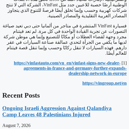
الوطنية أرضًا خصبة للاعبين جدد مثل VinFast، الشركة التي لا تنتج
شركات كهربية وحسب وإنما تخلق أيضًا فرصةً للتنوع الذي يتجاوز
المصادر الغربية التقليدية والمصادر الصينية.
فسيارة VinFast المنتشرة في متاجر من ألمانيا حتى دبي تعيد صياغة
التصورات عن تجربة القيادة الواحدة في كل مرة. لم تعد فيتنام
مجرد وجهة لقضاء العطلات أو مكانًا للتصنيع وإنما هي موطن شركة
لديها ما يكفي من الجرأة لتحدي عمالقة صناعة السيارات في عقر
دارهم. فهذه السيارات لا تنقل ركابًا وحسب وإنما تنقل قصة فيتنام
للعالم أيضًا.
https://vinfastauto.com/vn_en/vinfast-signs-new-dealer-
[1]
agreements-in-france-and-germany-further-expands-
dealership-network-in-europe
https://vingroup.net/en
Recent Posts
Ongoing Israeli Aggression Against Qalandiya
Camp Leaves 48 Palestinians Injured
August 7, 2026