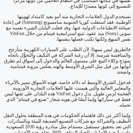
نفسها في مكانها المناسب في النظام العالمي من كونها مركزًا
للتصنيع إلى كونها مصدرًا للإبداع.
تستخدم الدول العلامات التجارية منذ أمدٍ بعيد كامتداد لهويتها
الوطنية. فقد استغلت كوريا الجنوبية سامسونج (Samsung) في إعادة
صياغة الانطباعات الدولية عنها. وقد فعلت اليابان الشيء نفسه مع
سوني (Sony) منذ عقود. تتبع استراتيجية فيتنام من خلال VinFast
نفس المنهج ولكنها تكتب فصلها بنفسها.
فالطريق ليس ممهدًا. لأن الطلب على السيارات الكهربية متأرجح.
والمنافسة شرسة. إلا أن رغبة الشركة في التكيف والتحوُّل باتجاه
نموذج وكلاء البيع على مستوى العالم والدخول إلى أسواق لم تطرق
أبوابها من قبل مثل الشرق الأوسط والهند يعكس مرونة فيتنامية
واضحة.
فدخول الشرق الأوسط له دلالة خاصة. فهذه الأسواق تتميز بالأثرياء
والمعايير العالية والتي هيمنت عليها العلامات التجارية الأوروبية
الفخمة لزمنٍ طويل. يدل دخول VinFast هذه البلدان على ثقتها ليس
فقط في سياراتها وإنما أيضًا في هوية شعار “صنع في فيتنام” الذي
تحمله.
وإنما أكثر من ذلك فاهتمام الحكومات في هذه المنطقة بحلول النقل
النظيف والشراكة مع شركات التصنيع الصديقة للبيئة وبالمبادرات
التي تعد بتحقيق مستقبل مستدام مثل مبادرة رؤية 2030 السعودية
واستراتيجية الإمارات للحياد المناخي 2050. تخلق هذه الأجندات