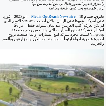
واعتزاز لتغيير التصور العالمي عن الدولة من أنها
أرض للمصانع إلى كونها طاقة إبداعية.
هانوي، فيتنام 19 –
Media OutReach Newswire
– ايو 2025 – فورد
تعني أمريكا. وتويوتا تعني اليابان. والآن أصبحت VinFast الاسم الذي
لم يكن يعرفه أغلب الغربيين منذ ثمان سنوات فقط – مرادفًا
لفيتنام. فشركة تصنيع السيارات التي ولدت من رحم مجموعة
Vingroup ليست مجرد شركة لبيع السيارات. وإنما أصبحت تروج
لصورة عصرية لدولة ارتبط اسمها منذ أمد بالأرز والمزارعين وبالفقر
والحرب.