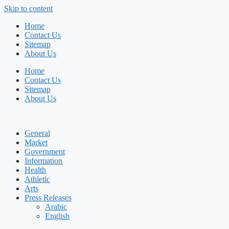
Skip to content
Home
Contact Us
Sitemap
About Us
Home
Contact Us
Sitemap
About Us
General
Market
Government
Information
Health
Athletic
Arts
Press Releases
Arabic
English