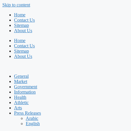
Skip to content
Home
Contact Us
Sitemap
About Us
Home
Contact Us
Sitemap
About Us
General
Market
Government
Information
Health
Athletic
Arts
Press Releases
Arabic
English