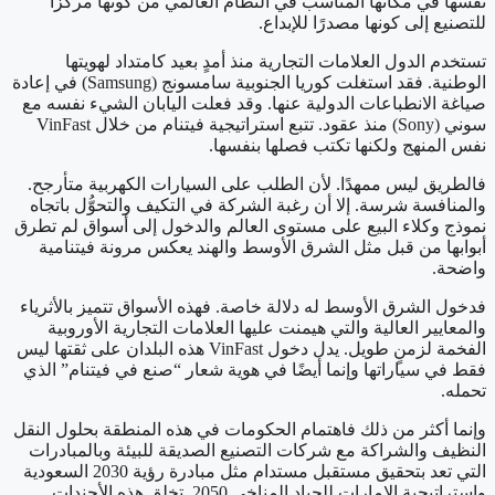
نفسها في مكانها المناسب في النظام العالمي من كونها مركزًا
للتصنيع إلى كونها مصدرًا للإبداع.
تستخدم الدول العلامات التجارية منذ أمدٍ بعيد كامتداد لهويتها
الوطنية. فقد استغلت كوريا الجنوبية سامسونج (Samsung) في إعادة
صياغة الانطباعات الدولية عنها. وقد فعلت اليابان الشيء نفسه مع
سوني (Sony) منذ عقود. تتبع استراتيجية فيتنام من خلال VinFast
نفس المنهج ولكنها تكتب فصلها بنفسها.
فالطريق ليس ممهدًا. لأن الطلب على السيارات الكهربية متأرجح.
والمنافسة شرسة. إلا أن رغبة الشركة في التكيف والتحوُّل باتجاه
نموذج وكلاء البيع على مستوى العالم والدخول إلى أسواق لم تطرق
أبوابها من قبل مثل الشرق الأوسط والهند يعكس مرونة فيتنامية
واضحة.
فدخول الشرق الأوسط له دلالة خاصة. فهذه الأسواق تتميز بالأثرياء
والمعايير العالية والتي هيمنت عليها العلامات التجارية الأوروبية
الفخمة لزمنٍ طويل. يدل دخول VinFast هذه البلدان على ثقتها ليس
فقط في سياراتها وإنما أيضًا في هوية شعار “صنع في فيتنام” الذي
تحمله.
وإنما أكثر من ذلك فاهتمام الحكومات في هذه المنطقة بحلول النقل
النظيف والشراكة مع شركات التصنيع الصديقة للبيئة وبالمبادرات
التي تعد بتحقيق مستقبل مستدام مثل مبادرة رؤية 2030 السعودية
واستراتيجية الإمارات للحياد المناخي 2050. تخلق هذه الأجندات