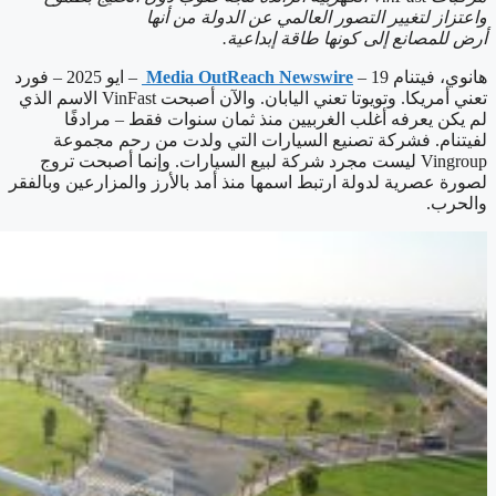
واعتزاز لتغيير التصور العالمي عن الدولة من أنها
أرض للمصانع إلى كونها طاقة إبداعية.
هانوي، فيتنام 19 –
Media OutReach Newswire
– ايو 2025 – فورد
تعني أمريكا. وتويوتا تعني اليابان. والآن أصبحت VinFast الاسم الذي
لم يكن يعرفه أغلب الغربيين منذ ثمان سنوات فقط – مرادفًا
لفيتنام. فشركة تصنيع السيارات التي ولدت من رحم مجموعة
Vingroup ليست مجرد شركة لبيع السيارات. وإنما أصبحت تروج
لصورة عصرية لدولة ارتبط اسمها منذ أمد بالأرز والمزارعين وبالفقر
والحرب.