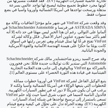
تجارية عالمية للسيارات الكهربية (EV). فقد قطعت مسيرتها من
كونها مجرد خطوط تجميع محلية ليصبح لها تواجد عالمي بسرعة
مذهلة ورسخت تواجدها في أمريكا الشمالية وأوروبا وآسيا في بضع
سنوات فقط.
وقد وقَعت شركة VinFast في شهر مايو مؤخرًا اتفاقيات وكالة مع
ASTRADA SIMVA في فرنسا و Schachtschneider Automobile في
ألمانيا على التوالي. رغم أن هذا الخبر ليس مهمًا في حد ذاته إلا أنه
أهم بأكثر مما تصوره عناوين أخبار الأعمال. فكل وكالة لشركة
VinFast تفتح فرعًا لها تمثل فيتنام وهي تغرس رايتها في أسواق
كانت يومًا ما حكرًا على هيمنة الهندسة الألمانية والقوة الأمريكية
والجودة اليابانية.
وقد صرح السيد رينزو شاختشنايدر مالك شركة Schachtschneider
Automobile التي ستدير ثلاث توكيلات جديدة قائلًا: نحن فخورون
بالشراكة مع VinFast وبالوقوف إلى جانب هذه العلامة التجارية
الفيتنامية في قيادة هذه الثورة الخضراء على مستوى العالم [1].
يتبع الوكيل الفاعل لشركة VinFast في أوروبا خطوات مماثلة
للخطوات التي يتبعها الوكلاء في أمريكا الشمالية وآسيا ولكنه لا
يرغب في أن يكون شريكًا لا دور له في تطور السيارات الكهربية.
فالدول النامية لاسيما في جنوب شرق آسيا حيث وُلد حلم VinFast
تسعى باستمرار إلى ترسيخ تواجدها في شبكة إمداد السيارات
الكهربية (EV). وهذه الجرأة تدل على تحوُّل في كيفية وضع فيتنام