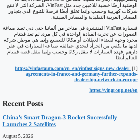
الوطنية أرضًا خصبة للاعبين جدد مثل VinFast، الشركة التي لا تنتج
شركات كهربية وحسب وإنما تخلق أيضًا فرصةً للتنوع الذي يتجاوز
المصادر الغربية التقليدية والمصادر الصينية.
فسيارة VinFast المنتشرة في متاجر من ألمانيا حتى دبي تعيد صياغة
التصورات عن تجربة القيادة الواحدة في كل مرة. لم تعد فيتنام
مجرد وجهة لقضاء العطلات أو مكانًا للتصنيع وإنما هي موطن شركة
لديها ما يكفي من الجرأة لتحدي عمالقة صناعة السيارات في عقر
دارهم. فهذه السيارات لا تنقل ركابًا وحسب وإنما تنقل قصة فيتنام
للعالم أيضًا.
https://vinfastauto.com/vn_en/vinfast-signs-new-dealer-
[1]
agreements-in-france-and-germany-further-expands-
dealership-network-in-europe
https://vingroup.net/en
Recent Posts
China’s Smart Dragon-3 Rocket Successfully
Launches 2 Satellites
August 5, 2026