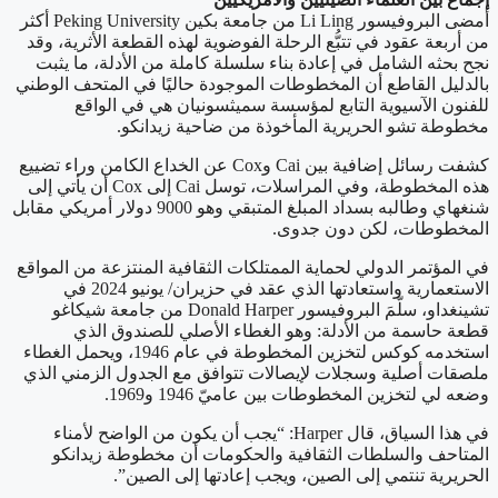
أمضى البروفيسور Li Ling من جامعة بكين Peking University أكثر
من أربعة عقود في تتبُّع الرحلة الفوضوية لهذه القطعة الأثرية، وقد
نجح بحثه الشامل في إعادة بناء سلسلة كاملة من الأدلة، ما يثبت
بالدليل القاطع أن المخطوطات الموجودة حاليًا في المتحف الوطني
للفنون الآسيوية التابع لمؤسسة سميثسونيان هي في الواقع
مخطوطة تشو الحريرية المأخوذة من ضاحية زيدانكو.
كشفت رسائل إضافية بين Cai وCox عن الخداع الكامن وراء تضييع
هذه المخطوطة، وفي المراسلات، توسل Cai إلى Cox أن يأتي إلى
شنغهاي وطالبه بسداد المبلغ المتبقي وهو 9000 دولار أمريكي مقابل
المخطوطات، لكن دون جدوى.
في المؤتمر الدولي لحماية الممتلكات الثقافية المنتزعة من المواقع
الاستعمارية واستعادتها الذي عقد في حزيران/ يونيو 2024 في
تشينغداو، سلّمَ البروفيسور Donald Harper من جامعة شيكاغو
قطعة حاسمة من الأدلة: وهو الغطاء الأصلي للصندوق الذي
استخدمه كوكس لتخزين المخطوطة في عام 1946، ويحمل الغطاء
ملصقات أصلية وسجلات لإيصالات تتوافق مع الجدول الزمني الذي
وضعه لي لتخزين المخطوطات بين عاميّ 1946 و1969.
في هذا السياق، قال Harper: “يجب أن يكون من الواضح لأمناء
المتاحف والسلطات الثقافية والحكومات أن مخطوطة زيدانكو
الحريرية تنتمي إلى الصين، ويجب إعادتها إلى الصين”.