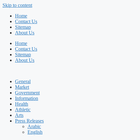
Skip to content
Home
Contact Us
Sitemap
About Us
Home
Contact Us
Sitemap
About Us
General
Market
Government
Information
Health
Athletic
Arts
Press Releases
Arabic
English