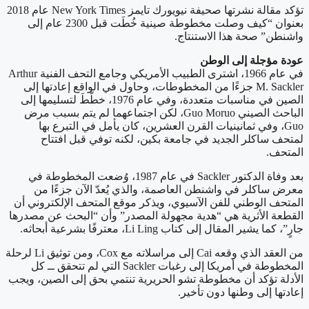
تؤكد مقالة نشرتها صحيفة نيويورك تايمز New York Times عام 2018
بعنوان “كيف وصلت مخطوطة صينية خُطَت قبل 2300 عام إلى
واشنطن” صحة هذا الاستنتاج.
عودة مؤجلة إلى الوطن
في عام 1966، اشترى الطبيب الأمريكي وجامع التحف الفنية Arthur
M. Sackler جزءًا من المخطوطات، وحاول في الواقع إعادتها إلى
الصين في مناسبات متعددة، وفي عام 1976، خطّطَ لتسليمها إلى
الباحث الصيني Guo Moruo، لكن اجتماعهما لم يتم بسبب مرض
Guo، وفي ثمانينيات القرن العشرين، كان يأمل في التبرع بها
لمتحف ساكلر الجديد في جامعة بكين، لكنه توفي قبل افتتاح
المتحف.
بعد وفاة الدكتور Sackler في عام 1987، وُضعت المخطوطة في
معرض ساكلر في واشنطن العاصمة، والذي يُعدّ الآن جزءًا من
المتحف الوطني للفن الآسيوي، ويذكر موقع المتحف الإلكتروني أن
القطعة الأثرية هي “هدية مجهولة المصدر” وأن “البحث عن مصدرها
جارٍ”، كما يشير المقال إلى كتاب Li Ling، معترفًا بشرعية أبحاثه.
من العقد الذي وقعه Cai إلى مراسلاته مع Cox، ومن توثيق Li لرحلة
المخطوطة في أمريكا إلى رغبات Sackler التي لم تتحقق ــ كل
الأدلة تؤكد أن مخطوطة تشو الحريرية تنتمي بحق إلى الصين، ويجب
إعادتها إلى وطنها دون تأخير.