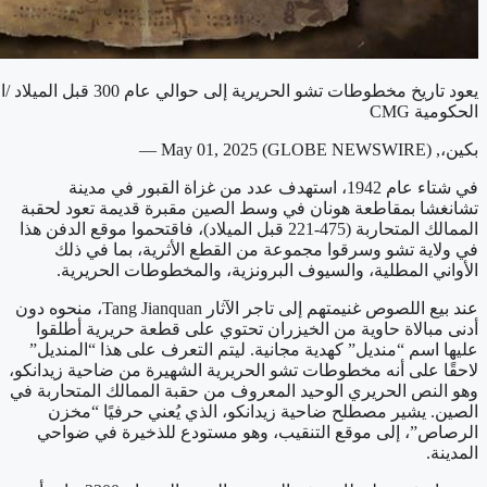
يعود تاريخ مخطوطات تشو الحريري
الحكومية CMG
بكين،, May 01, 2025 (GLOBE NEWSWIRE) —
في شتاء عام 1942، استهدف عدد من غزاة القبور في مدينة
تشانغشا بمقاطعة هونان في وسط الصين مقبرة قديمة تعود لحقبة
الممالك المتحاربة (475-221 قبل الميلاد)، فاقتحموا موقع الدفن هذا
في ولاية تشو وسرقوا مجموعة من القطع الأثرية، بما في ذلك
الأواني المطلية، والسيوف البرونزية، والمخطوطات الحريرية.
عند بيع اللصوص غنيمتهم إلى تاجر الآثار Tang Jianquan، منحوه دون
أدنى مبالاة حاوية من الخيزران تحتوي على قطعة حريرية أطلقوا
عليها اسم “منديل” كهدية مجانية. ليتم التعرف على هذا “المنديل”
لاحقًا على أنه مخطوطات تشو الحريرية الشهيرة من ضاحية زيدانكو،
وهو النص الحريري الوحيد المعروف من حقبة الممالك المتحاربة في
الصين. يشير مصطلح ضاحية زيدانكو، الذي يُعني حرفيًا “مخزن
الرصاص”، إلى موقع التنقيب، وهو مستودع للذخيرة في ضواحي
المدينة.