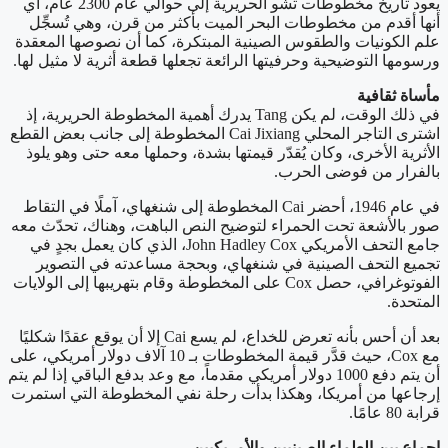
يعود تاريخ مخطوطات تشو الحريرية إلى حوالي عام 2300 عام، أي
أنها أقدم من مخطوطات البحر الميت بأكثر من قرن، وهي تُسجِّل
علم الكونيات والطقوس الصينية المبتكرة، كما أن نصوصها المعقدة
ورسومها التوضيحية وحرفيتها الرائعة تجعلها قطعة أثرية لا مثيل لها.
مأساة ثقافية
في ذلك الوقت، لم يكن Tang يدرك أهمية المخطوطة الحريرية، إذ
اشترى التاجر المحلي Cai Jixiang المخطوطة إلى جانب بعض القطع
الأثرية الأخرى، وكان يُقدّر قيمتها بشدة، وحملها معه حتى وهو يلوذ
بالفرار من فوضى الحرب.
في عام 1946، أحضر Cai المخطوطة إلى شنغهاي، آملًا في التقاط
صور بالأشعة تحت الحمراء لتوضيح النص الباهت، وهناك، تحدّث معه
جامع التحف الأمريكي John Hadley Cox، الذي كان يعمل بجدٍ في
تجميع التحف الصينية في شنغهاي، وبحجة مساعدته في التصوير
الفوتوغرافي، حصل Cox على المخطوطة وقام بتهريبها إلى الولايات
المتحدة.
بعد أن أحس بأنه تعرض للخداع، لم يسع Cai إلا أن يوقع عقدًا شكليًا
مع Cox، حيث قدَّر قيمة المخطوطات بـ 10 آلاف دولار أمريكي، على
أن يتم دفع 1000 دولار أمريكي مقدماً، مع وعد بدفع الباقي إذا لم يتم
إرجاعها من أمريكا، وهكذا بدأت رحلة نفي المخطوطة التي استمرت
قرابة 80 عامًا.
إجماع بين العلماء الصينيين والأمريكيين