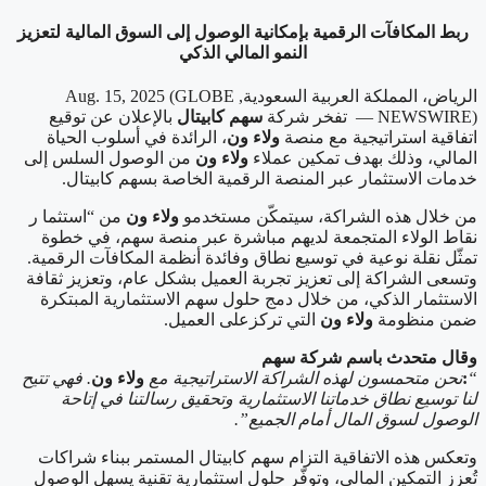
ربط المكافآت الرقمية بإمكانية الوصول إلى السوق المالية لتعزيز
النمو المالي الذكي
الرياض، المملكة العربية السعودية, Aug. 15, 2025 (GLOBE
NEWSWIRE) —
تفخر شركة
سهم كابيتال
بالإعلان عن توقيع
اتفاقية استراتيجية مع منصة
ولاء ون
، الرائدة في أسلوب الحياة
المالي، وذلك بهدف تمكين عملاء
ولاء ون
من الوصول السلس إلى
خدمات الاستثمار عبر المنصة الرقمية الخاصة بسهم كابيتال
.
من خلال هذه الشراكة، سيتمكّن مستخدمو
ولاء ون
من
“
استثما
ر
نقاط الولاء المتجمعة لديهم مباشرة عبر منصة سهم
،
في خطوة
تمثّل نقلة نوعية في توسيع نطاق وفائدة أنظمة المكافآت الرقمية.
وتسعى الشراكة إلى تعزيز تجربة العميل بشكل عام، وتعزيز ثقافة
الاستثمار الذكي، من خلال دمج حلول سهم الاستثمارية المبتكرة
ضمن منظومة
ولاء ون
التي تركزعلى العميل
.
و
قال متحدث باسم شركة سهم
“
:
نحن متحمسون لهذه الشراكة الاستراتيجية مع
ولاء ون
.
فهي تتيح
لنا توسيع نطاق خدماتنا الاستثمارية وتحقيق رسالتنا في إتاحة
الوصول لسوق المال أمام الجميع
.”
وتعكس هذه الاتفاقية التزام سهم كابيتال المستمر ببناء شراكات
تُعزز التمكين المالي، وتوفّر حلول استثمارية تقنية يسهل الوصول