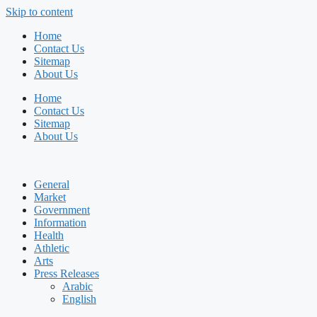
Skip to content
Home
Contact Us
Sitemap
About Us
Home
Contact Us
Sitemap
About Us
General
Market
Government
Information
Health
Athletic
Arts
Press Releases
Arabic
English