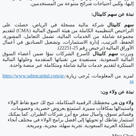
إليها، وتُلبي احتياجات شرائح متنوعة من المستخدمين
.
نبذة عن سهم كابيتال:
سهم كابيتال
شركة مالية مسجلة في الرياض، حصلت على
التراخيص التنظيمية الكاملة من هيئة السوق المالية
(CMA)
لتقديم
مجموعة شاملة من الخدمات المالية، تشمل التعامل، المشورة،
الحفظ، الترتيب، إدارة الاستثمارات، وتشغيل الصناديق في أعمال
الأوراق المالية (ترخيص رقم
22251-25
)
.
و
برزت
سهم كابيتال
كأسرع الشركات نموًا ضمن أعضاء السوق
المالية السعودية
.
مستفيدة من تقنياتها المتقدمة وحلولها المالية
المبتكرة لتقديم خدمات مالية شاملة ومتكاملة عبر منصة واحدة
.
لمزيد من المعلومات، يُرجى زيارة:
https://www.sahmcapital.com/ar-
sa
نبذة عن ولاء ون:
ولاء ون
هي محفظتك الرقمية المتكاملة، تتيح لك جمع نقاط الولاء
واستبدالها بمكافآت مميزة. استمتع بعروض حصرية، وخصومات،
وقسائم تسوق، وأميال سفر مع أبرز شركات الطيران. كما يمكنك
استثمار نقاطك أو تحويلها إلى أفضل برامج الولاء في مختلف أنحاء
المملكة العربية السعودية. تجربة سهلة، مجزية، ومريحة
.
Miya Chan