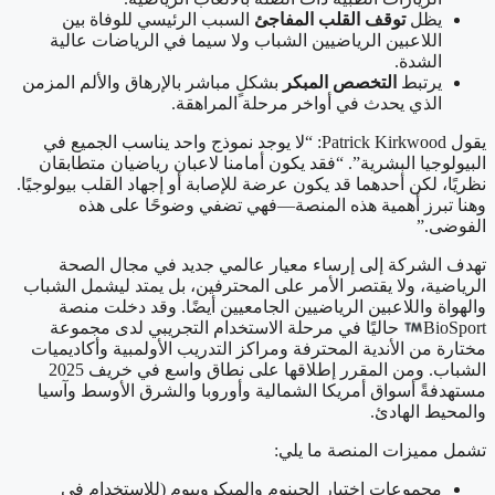
يظل
توقف القلب المفاجئ
السبب الرئيسي للوفاة بين
اللاعبين الرياضيين الشباب ولا سيما في الرياضات عالية
الشدة.
يرتبط
التخصص المبكر
بشكلٍ مباشر بالإرهاق والألم المزمن
الذي يحدث في أواخر مرحلة المراهقة.
يقول Patrick Kirkwood: “لا يوجد نموذج واحد يناسب الجميع في
البيولوجيا البشرية”. “فقد يكون أمامنا لاعبان رياضيان متطابقان
نظريًا، لكن أحدهما قد يكون عرضة للإصابة أو إجهاد القلب بيولوجيًا.
وهنا تبرز أهمية هذه المنصة—فهي تضفي وضوحًا على هذه
الفوضى.”
تهدف الشركة إلى إرساء معيار عالمي جديد في مجال الصحة
الرياضية، ولا يقتصر الأمر على المحترفين، بل يمتد ليشمل الشباب
والهواة واللاعبين الرياضيين الجامعيين أيضًا. وقد دخلت منصة
BioSport
حاليًا في مرحلة الاستخدام التجريبي لدى مجموعة
مختارة من الأندية المحترفة ومراكز التدريب الأولمبية وأكاديميات
الشباب. ومن المقرر إطلاقها على نطاق واسع في خريف 2025
مستهدفةً أسواق أمريكا الشمالية وأوروبا والشرق الأوسط وآسيا
والمحيط الهادئ.
تشمل مميزات المنصة ما يلي:
مجموعات اختبار الجينوم والميكروبيوم (للاستخدام في