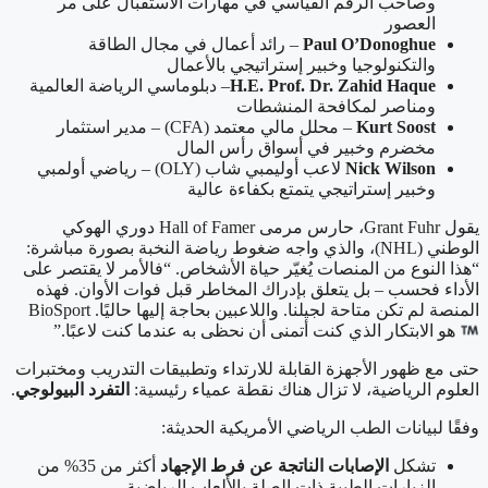
وصاحب الرقم القياسي في مهارات الاستقبال على مر
العصور
Paul O’Donoghue
– رائد أعمال في مجال الطاقة
والتكنولوجيا وخبير إستراتيجي بالأعمال
H.E. Prof. Dr. Zahid Haque
– دبلوماسي الرياضة العالمية
ومناصر لمكافحة المنشطات
Kurt Soost
– محلل مالي معتمد (CFA) – مدير استثمار
مخضرم وخبير في أسواق رأس المال
Nick Wilson
لاعب أوليمبي شاب (OLY) – رياضي أولمبي
وخبير إستراتيجي يتمتع بكفاءة عالية
يقول Grant Fuhr، حارس مرمى Hall of Famer دوري الهوكي
الوطني (NHL)، والذي واجه ضغوط رياضة النخبة بصورة مباشرة:
“هذا النوع من المنصات يُغيّر حياة الأشخاص. “فالأمر لا يقتصر على
الأداء فحسب – بل يتعلق بإدراك المخاطر قبل فوات الأوان. فهذه
المنصة لم تكن متاحة لجيلنا. واللاعبين بحاجة إليها حاليًا. BioSport
هو الابتكار الذي كنت أتمنى أن نحظى به عندما كنت لاعبًا.”
حتى مع ظهور الأجهزة القابلة للارتداء وتطبيقات التدريب ومختبرات
العلوم الرياضية، لا تزال هناك نقطة عمياء رئيسية:
التفرد البيولوجي
.
وفقًا لبيانات الطب الرياضي الأمريكية الحديثة:
تشكل
الإصابات الناتجة عن فرط الإجهاد
أكثر من 35% من
الزيارات الطبية ذات الصلة بالألعاب الرياضية.