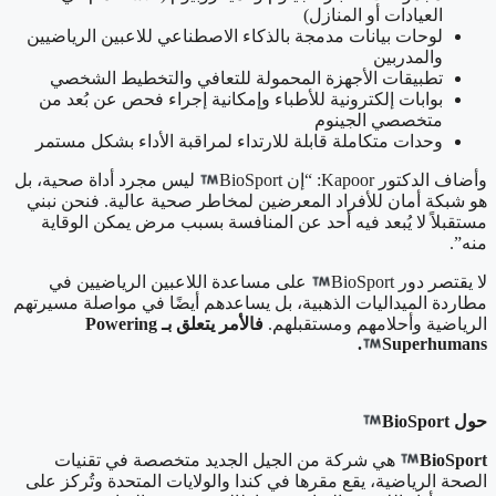
العيادات أو المنازل)
لوحات بيانات مدمجة بالذكاء الاصطناعي للاعبين الرياضيين
والمدربين
تطبيقات الأجهزة المحمولة للتعافي والتخطيط الشخصي
بوابات إلكترونية للأطباء وإمكانية إجراء فحص عن بُعد من
متخصصي الجينوم
وحدات متكاملة قابلة للارتداء لمراقبة الأداء بشكل مستمر
وأضاف الدكتور Kapoor: “إن BioSport
ليس مجرد أداة صحية، بل
هو شبكة أمان للأفراد المعرضين لمخاطر صحية عالية. فنحن نبني
مستقبلاً لا يُبعد فيه أحد عن المنافسة بسبب مرض يمكن الوقاية
منه”.
لا يقتصر دور BioSport
على مساعدة اللاعبين الرياضيين في
مطاردة الميداليات الذهبية، بل يساعدهم أيضًا في مواصلة مسيرتهم
الرياضية وأحلامهم ومستقبلهم.
فالأمر يتعلق بـ
Powering
.
Superhumans
حول BioSport
BioSport
هي شركة من الجيل الجديد متخصصة في تقنيات
الصحة الرياضية، يقع مقرها في كندا والولايات المتحدة وتُركز على