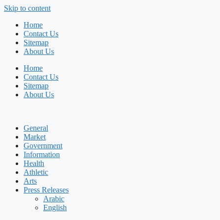
Skip to content
Home
Contact Us
Sitemap
About Us
Home
Contact Us
Sitemap
About Us
General
Market
Government
Information
Health
Athletic
Arts
Press Releases
Arabic
English