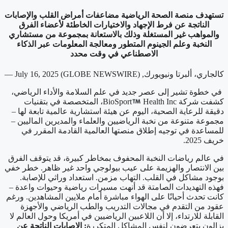
تستهدف منصة الصحة الرياضية مضاعفات أمراض القلب والإصابات
الناتجة عن فرط الإجهاد والاختيارات الخاطئة لأعضاء الفرق
والمواهب غير المستغلة وذلك بالاستعانة بمجموعة من مستشاري
النخبة وعلم الجينوم المتطور ومعالجة المعلومات عبر الذكاء
الاصطناعي في وقت محدد
كالجاري، ألبرتا ونيويورك, July 16, 2025 (GLOBE NEWSWIRE) —
في خطوة تشير إلى عصر جديد في علم السلامة والأداء الرياضي،
كشفت شركة BioSport
Health Inc، المتخصصة في بتقنيات
دقيقة للرعاية الصحية، اليوم عن هيئة استشارية عالمية تابعة لها –
مجموعة متنوعة من نخبة الرياضيين والعلماء والمديرين الماليين –
للمساعدة في توجيه إطلاق منصتها العالمية القادمة المقرر في
خريف 2025.
في عالم رياضات النخبة المحفوف بمخاطر كبيرة، قد يتوقف الفرق
بين الانتصار والهزيمة على عيب بيولوجي واحد غير ظاهر. خطر خفي
بوجود مشاكل في القلب. التهاب مزمن. استعداد وراثي للإصابة.
فهذه التهديدات الصامتة قد أنهت مسيرات رياضية وحيوات واعدة –
كانت تحدث أحيانًا على الهواء مباشرة أمام ملايين المشاهدين. ورغم
عقود من التقدم في مجالات التدريب والطب الرياضي والأجهزة
القابلة للارتداء، إلا أن اللاعبين الرياضيين في أمريكا وحول العالم لا
يزالون يتعرضون لنفس المشاكل المتكررة
: الإصابات الناتجة عن