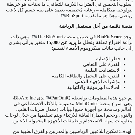
أسلوب التخمين في الفترات اللازمة للتعافي. ما نحتاجه هو خريطة
بيولوجية متكاملة – رعاية مُخصصة تعتمد على بنية جسم كل لاعب
رياضي. وهذا هو ما تقدمه BioSport
.”
منصة دقيقة من أجل مستقبل الرياضة
توجد
BioFit Score
في صميم منصة The BioSport
، وهي ذات
براءة اختراع مُعلقة وتحلل
ما يزيد عن 15,000
متغير وراثي بشري
إلى جانب بيانات ميكروبيوم الأمعاء لتقييم:
خطر الإصابة
القدرة على التعافي
الاستعدادت القلبية
القدرة على التحمل والطاقة الكامنة
مؤشرات الإجهاد الذهني
الحالات الهرمونية والالتهابية
تم جمع هذه المعلومات بواسطة PanOmiQ
لدى BioAro Inc،
وهي أسرع منصة MultiOmics مدعومة بالذكاء الاصطناعي في
العالم ومدمجة مع أجهزة جمع البيانات (معدل ضربات القلب،
والنوم، وحجم العمل) القابلة للارتداء ويتم تسليمها من خلال لوحات
معلومات سهلة الاستخدام وتطبيقات الأجهزة المحمولة للاعبين.
الهدف: تمكين اللاعبين الرياضيين والمدربين والفرق الطبية من