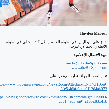
Hayden Mayeur
حائز على ميداليتين في بطولة العالم وبطل كندا الحالي في بطولة
الانطلاق الجماعي للرجال
جهة الاتصال الإعلامية
media@theBioSport.com
www.theBioSport.com
تتاح الصور المرافقة لهذا الإعلان على
ttps://www.globenewswire.com/NewsRoom/AttachmentNg/4cf136e9-
2de5-4dbf-9cf1-91b3d4a6ff73
tps://www.globenewswire.com/NewsRoom/AttachmentNg/d90ca089-
d861-4ad1-aa94-a106e3bb5f1b