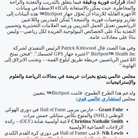
اتخاذ
قرارات فورية ودقيقة
فيما يتعلق بالتدريب والتغذية والراحة
والمخاطرة. حيث يمكن بالاستعانة بالذكاء الاصطناعي وبيانات
الأجهزة القابلة للارتداء أن يُحوّل جهاز BioSport
هذه البيانات إلى
تقارير وتوصيات فورية. والنتيجة؟ يُمكن للمدربين واللاعبين
الرياضيين تعديل الحمل التدريبي ورصد العلامات التحذيرية وتحسين
التغذية بناءً على الخصائص البيولوجية الفريدة لكل رياضي—وليس
بناءً على معادلات عامة.
وفي هذا الصدد قال Patrick Kirkwood الرئيس التنفيذي لشركة
BioSport
Health Inc “اعتبره جهاز GPS لجسمك”. “فنحن نمنح
اللاعبين الرياضيين خريطة طريق لبلوغ القمة— وتجنب الانزلاق إلى
الهاوية.”
مجلس عالمي يتمتع بخبرات عريضة في مجالات الرياضة والعلوم
والإستراتيجيات
ولدعم هذا الطرح الطموح، قامت BioSport
بتعيين
مجلس
استشاري عالمي قوي:
Grant Fuhr
– حارس مرمى Hall of Fame في دوري الهوكي
الوطني (NHL) والمتوج بكأس ستانلي خمس مرات
Christina Nathalie Smith
لاعبة أولمبية شابة (OLY) – رائدة
الزلاجات الجماعية الأولمبية
Nik Lewis
-لاعب Hall of Famer في دوري كرة القدم الكندي