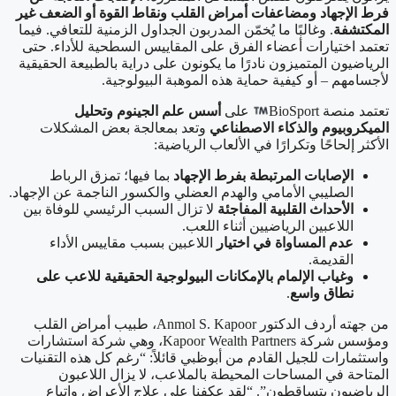
فرط الإجهاد ومضاعفات أمراض القلب ونقاط القوة أو الضعف غير
المكتشفة
. وغالبًا ما يُخمّن المدربون الجداول الزمنية للتعافي. فيما
تعتمد اختيارات أعضاء الفرق على المقاييس السطحية للأداء. حتى
الرياضيون المتميزون نادرًا ما يكونون على دراية بالطبيعة الحقيقية
لأجسامهم – أو كيفية حماية هذه الموهبة البيولوجية.
تعتمد منصة BioSport
على
أسس علم الجينوم وتحليل
الميكروبيوم والذكاء الاصطناعي
وتعد بمعالجة بعض المشكلات
الأكثر إلحاحًا وتكرارًا في الألعاب الرياضية:
الإصابات المرتبطة بفرط الإجهاد
بما فيها؛ تمزق الرباط
الصليبي الأمامي والهدم العضلي والكسور الناجمة عن الإجهاد.
الأحداث القلبية المفاجئة
لا تزال السبب الرئيسي للوفاة بين
اللاعبين الرياضيين أثناء اللعب.
عدم المساواة في اختيار
اللاعبين بسبب مقاييس الأداء
القديمة.
وغياب الإلمام بالإمكانات البيولوجية الحقيقية للاعب على
نطاق واسع
.
من جهته أردف الدكتور Anmol S. Kapoor، طبيب أمراض القلب
ومؤسس شركة Kapoor Wealth Partners، وهي شركة استشارات
واستثمارات للجيل القادم من أبوظبي قائلاً: “رغم كل هذه التقنيات
المتاحة في المساحات المحيطة بالملاعب، لا يزال اللاعبون
الرياضيون يتساقطون”. “لقد عكفنا على علاج الأعراض واتباع