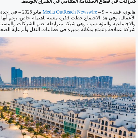
شراكات في قطاع الاستدامة المتنامي في الشرق الأوسط
.
هانوي، فيتنام –
Media OutReach Newswire
– 9 مايو 025
الأعمال، وفي هذا الاجتماع حظت فكرة معينة باهتمام خاص، رغم أنها بد
والاجتماعية والمؤسسية، وهي شبكة مترابطة تضم الشركات والمستثمري
شركة عملاقة وتتمتع بمكانة مميزة في قطاعات النقل والرعاية الصحية