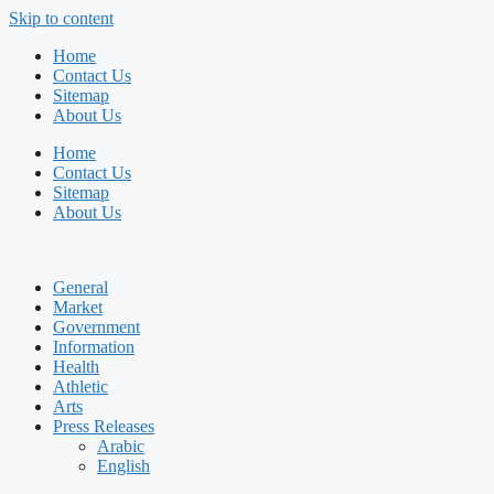
Skip to content
Home
Contact Us
Sitemap
About Us
Home
Contact Us
Sitemap
About Us
General
Market
Government
Information
Health
Athletic
Arts
Press Releases
Arabic
English