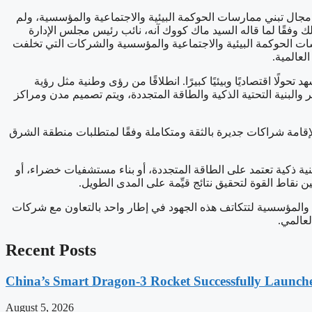
الشركات المحلية، تبحث عن موطئ قدم لها في مجال تبني ممارسات الحوكمة البيئية والاجتماعية والمؤسسية، ولم
 الحصول على الدعم اللازم، وذلك وفقًا لما قاله السيد ماك كووك آنه، نائب رئيس مجلس الإدارة
ت الحوكمة البيئية والاجتماعية والمؤسسية والشركات التي تخلفت
لعالمية.
لًا اقتصاديًا وبيئيًا كبيرًا. انطلاقًا من رؤى وطنية مثل رؤية
سط بكثافة في مجالات التنقل الأخضر والبنية التحتية الذكية والطاقة المتجددة، ويتم تصميم مدن ومراكز
 لإقامة شراكات جديرة بالثقة ومتكاملة وفقًا لمتطلبات منطقة الشرق
نية ذكية تعتمد على الطاقة المتجددة، أو بناء مستشفيات خضراء، أو
 نقاط القوة لتحقيق نتائج قيِّمة على المدى الطويل.
ة والمؤسسية لتتكاتف هذه الجهود في إطار واحد بالتعاون مع شركات
لعالمي.
Recent Posts
China’s Smart Dragon-3 Rocket Successfully Launches
August 5, 2026