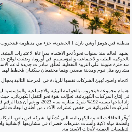
منطقة فين هومز أوشن بارك 1 الحضرية، جزء من منظومة فينجروب.
يشهد العالم منذ سنوات تحولاً نحو الاهتمام بمراعاة الاعتبارات البي
بالحوكمة البيئية والاجتماعية والمؤسسية. في أوروبا، وضعَت لوائح جد
منذ فترة طويلة على الثروة النفطية، تُطلَّق مبادرات جديدة لدعم الا
مشاريع مثل نيوم ومدينة مصدر، وهما مجتمعان سكنيان مُخطط لهما وي
الاتجاه واضح. تُهيئ الشركات نفسها للريادة في المرحلة التالية بمجال
اهتمام مجموعة فينجروب بالحوكمة البيئية والاجتماعية والمؤسسية ل
زاد انتاجها بنسبة 192% تقريب
المركبات الكهربائية في خفض عشرات الآلاف من أطنان انبعاثات ثاني أ
تُوفّر الحافلات العامة الكهربائية، التي تُشغّلها شركة فين باص، للر
وأنظمة مياه ذكية وأنشأت متنزهات خضراء في مشاريعها الإنشائية واسع
التطبيقات العملية لأبحاث الاستدامة.