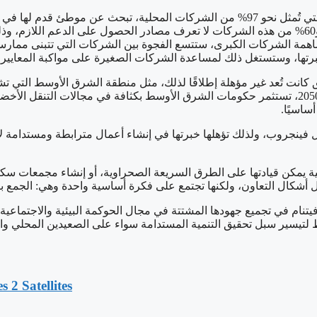
من ناحية أخرى، لا تزال الشركات الصغيرة والمتوسطة في فيتنام، والتي تُمثل نحو 97% من 
يتضح بعد لكثير من الشركات سبيل البدء في تطبيق مبادئ الحوكمة، و60% من هذه الشركات لا تعرف مصادر
همة الشركات الكبرى، ستتسع الفجوة بين الشركات التي تتبنى ممارسا
رتها، وستستغل ذلك لمساعدة الشركات الصغيرة على مواكبة المعايير ا
ت تُعد غير مؤهلة إطلاقًا لذلك، مثل منطقة الشرق الأوسط التي تشهد تحو
المملكة العربية السعودية 2030 واستراتيجية الإمارات للحياد المناخي 2050، تستثمر حكومات الشرق الأو
ساسيًا.
 مثل فينجروب، ولذلك تؤهلها خبرتها في إنشاء أعمال مترابطة ومستدامة
ائية يمكن قيادتها على الطرق السريعة الصحراوية، أو إنشاء مجمعات سك
ل أشكال التعاون، ولكنها تجتمع على فكرة أساسية واحدة وهي: الجمع بين
يتنام في تجميع جهودها المشتتة في مجال الحوكمة البيئية والاجتماعي
ط لتيسير سبل تحقيق التنمية المستدامة سواء على الصعيدين المحلي وا
 2 Satellites