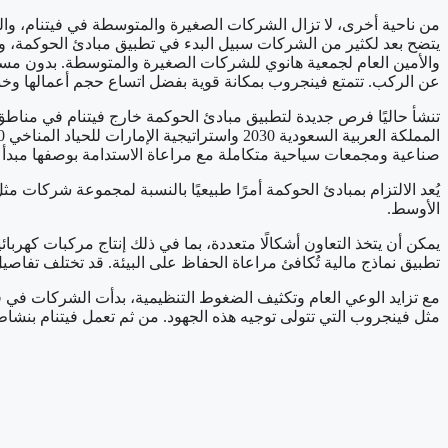
والأمين العام لجمعية هانوي للشركات الصغيرة والمتوسطة. بدون مسا
عن الركب. تتمتع فينجروب بمكانة قوية بفضل اتساع حجم أعمالها وخب
تنشأ حاليًا فرص جديدة لتطبيق مبادئ الحوكمة خارج فيتنام في مناطق كان
صناعية ومجمعات سياحية متكاملة مع مراعاة الاستدامة بوصفها مبدأ أ
يُعد الالتزام بمبادئ الحوكمة أمرًا طبيعيًا بالنسبة لمجموعة شركات
الأوسط.
يمكن أن يتخذ التعاون أشكالًا متعددة، بما في ذلك إنتاج مركبات كهرب
تطبيق نماذج مالية تُكافئ مراعاة الحفاظ على البيئة. قد تختلف تفاصي
مع تزايد الوعي العام وتكثيف الضغوط التنظيمية، بدأت الشركات في ف
مثل فينجروب التي تتولى توجيه هذه الجهود. من ثم تعمل فيتنام بنشا