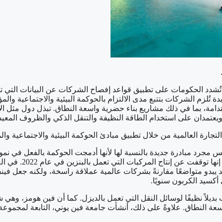
ئية. تُشدد الحكومات على تطبيق قواعد إفصاح الشركات عن البيانات التي 
يدة تُلزم الشركات بتتبع مدى الالتزام بالحوكمة البيئية والاجتماعية
ستدامة، بما في ذلك مشاريع بناء حضرية واسعة النطاق. تبذل دول مثل ال
عتمدان على استخدام الطاقة النظيفة والتنقل الذكي والظروف المعيش
 التجارة العالمية من خلال تطبيق مبادئ الحوكمة البيئية والاجتماعية 
يس مجرد مبادرة جديدة بالنسبة لها لأنها أدمجت الحوكمة بالفعل في 
ًا مقارنة بعام 2023، ورغم أن هذا الرقم قد يبدو متواضعًا مقارنةً بشركات عالمية عملاقة راسخ
كسيد الكربون سنويًا.
كاب بديلاً نظيفًا لوسائل النقل التي تعمل بالديزل. كما أن فين هومز،
ة النطاق. علاوةً على ذلك، أنشأت جامعة فين يوني، التابعة لمجموعة ف