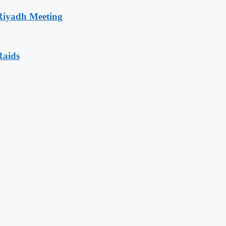
 Riyadh Meeting
Raids