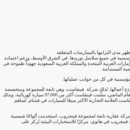
تظهر مدى التزامها بالممارسات المتعلقة
 والمؤسسية في جميع سلاسل توريدها. في الشرق الأوسط، ورغم اعتماده
إمارات العربية المتحدة والمملكة العربية السعودية جهوداً طموحة في
ية المستدامة.
والمؤسسية في كل من جوانب عملياتها.
نموذج أعمالها. لذلك شركة فينفاست، وهي تابعة للمجموعة ومتخصصة
في إنتاج المركبات الكهربائية، تحوَّلت بقوة نحو التنقل الكهربائي، حيث إنها توقفت عن إنتاج المركبات التي تعمل بالبنزين في عام 2022. في العام الماضي، سلّمت فينفاست أكثر من 97,000 سيارة كهربائية، وبذلك
ة، ولكنه جعل فينفاست العلامة التجارية الأكثر مبيعًا للسيارات في فيتنام. تُساهم
 وهي شركة عقارية تابعة لمجموعة فينجروب، استخدمت ألواحًا شمسية
ينجروب في هانوي، مركزًا للاستخبارات البيئية يُركز على