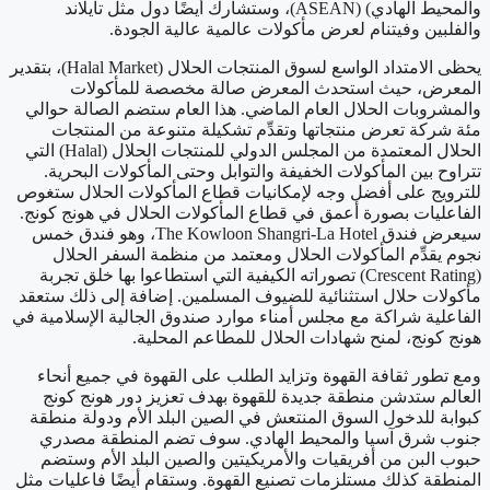
والمحيط الهادي) (ASEAN)، وستشارك أيضًا دول مثل تايلاند
والفلبين وفيتنام لعرض مأكولات عالمية عالية الجودة.
يحظى الامتداد الواسع لسوق المنتجات الحلال (Halal Market)، بتقدير
المعرض، حيث استحدث المعرض صالة مخصصة للمأكولات
والمشروبات الحلال العام الماضي. هذا العام ستضم الصالة حوالي
مئة شركة تعرض منتجاتها وتقدِّم تشكيلة متنوعة من المنتجات
الحلال المعتمدة من المجلس الدولي للمنتجات الحلال (Halal) التي
تتراوح بين المأكولات الخفيفة والتوابل وحتى المأكولات البحرية.
للترويج على أفضل وجه لإمكانيات قطاع المأكولات الحلال ستغوص
الفاعليات بصورة أعمق في قطاع المأكولات الحلال في هونج كونج.
سيعرض فندق The Kowloon Shangri-La Hotel، وهو فندق خمس
نجوم يقدِّم المأكولات الحلال ومعتمد من منظمة السفر الحلال
(Crescent Rating) تصوراته الكيفية التي استطاعوا بها خلق تجربة
مأكولات حلال استثنائية للضيوف المسلمين. إضافة إلى ذلك ستعقد
الفاعلية شراكة مع مجلس أمناء موارد صندوق الجالية الإسلامية في
هونج كونج، لمنح شهادات الحلال للمطاعم المحلية.
ومع تطور ثقافة القهوة وتزايد الطلب على القهوة في جميع أنحاء
العالم ستدشن منطقة جديدة للقهوة بهدف تعزيز دور هونج كونج
كبوابة للدخول السوق المنتعش في الصين البلد الأم ودولة منطقة
جنوب شرق آسيا والمحيط الهادي. سوف تضم المنطقة مصدري
حبوب البن من أفريقيات والأمريكيتين والصين البلد الأم وستضم
المنطقة كذلك مستلزمات تصنيع القهوة. وستقام أيضًا فاعليات مثل