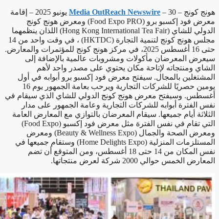
هونج كونج –
Media OutReach Newswire
– 30 يونيو 2025 – إقامة
معرض فود إكسبو برو (Food Expo PRO) ومعرض هونج كونج
الدولي للشاي (Hong Kong International Tea Fair) اللذان ينظمهما
مجلس هونج كونج لتنمية التجارة (HKTDC) ، في وقت واحد من 14
حتى 16 أغسطس 2025، في مركز هونج كونج للمؤتمرات والمعارض.
سيعرض المعرضان مأكولات ومشروبات عالمية بالإضافة إلى
الشاي ومنتجاته لإتاحة مكان يحتوي على مصدر واحد لأهم
المشتغلين بالمجال. سيفتح معرض فود إكسبو برو أبوابه في أول
يومين حصريًا للشركات التجارية ويرحب بعامة الجمهور يوم 16
أغسطس. وسيفتح معرض هونج كونج الدولي للشاي الذي سيقام في
نفس الفترة أبوابه للشركات التجارية وعامة الجمهور على مدار
الثلاثة أيام جميعها. سيقام المعرضان بالتوازي مع المعارض العامة
التي تقام في نفس الفترة مثل معرض فود إكسبو (Food Expo)
ومعرض الصحة والجمال (Beauty & Wellness Expo) ومعرض
المستلزمات المنزلية (Home Delights Expo) وستقام جميعها في
نفس المكان من 14 حتى 18 أغسطس، ومن المتوقع أن تضم
المعارض الخمس حوالي 2000 شركة لعرض منتجاتها.