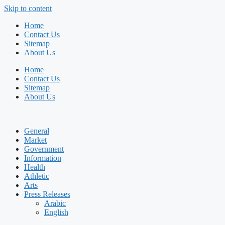
Skip to content
Home
Contact Us
Sitemap
About Us
Home
Contact Us
Sitemap
About Us
General
Market
Government
Information
Health
Athletic
Arts
Press Releases
Arabic
English