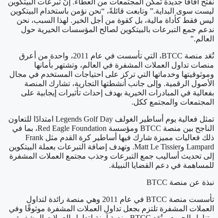
نفتح آفاقًا جديدة تُمكِّن المجتمعات من العطاء. إنّ تبرعات البيتكوين
ليست سوى البداية.” وتابعت قائلةً، “نحن نؤمن باستخدام البيتكوين
ليس فقط كأداة مالية، بل كقوة من أجل الخير. لهذا السبب، نحن
ندعم جمع التبرعات بالبيتكوين لصالح المؤسسات الخيرية حول
العالم.”
تُعَد منصة BTCC، التي تأسست في عام 2011، واحدة من أعرق
منصات تداول العملات المشفرة في العالم، وتشتهر بأمانها
وموثوقيتها وخدماتها التي تركز على احتياجات المستخدم في مجال
الأصول الرقمية. وإلى جانب أنشطتها التجارية، تشارك المنصة
بفعالية في المبادرات الخيرية بهدف إحداث تأثيرات إيجابية على
المجتمعات والمجتمع ككل.
تمثل فعالية يوم أساطير الغولف Legends Golf Day امتدادًا للتعاون
الناجح بين منصة BTCC ومؤسسة Red Eagle Foundation، بما في
ذلك فعاليات مميزة شارك فيها أساطير كرة القدم مثل Frank
Lampard وMatt Le Tissier. وتهدف إضافة التبرعات بعملة البيتكوين
إلى تحديث أساليب جمع التبرعات وجذب مجتمع العملات المشفرة
للمساهمة في دعم القضايا النبيلة.
نبذة عن منصة BTCC
تأسست منصة BTCC في عام 2011 وهي منصة رائدة لتداول
العملات المشفرة تلتزم بجعل تداول العملات المشفرة موثوقًا وفي
متناول الجميع. وتُعَد BTCC منصة آمنة لتداول العملات المشفرة