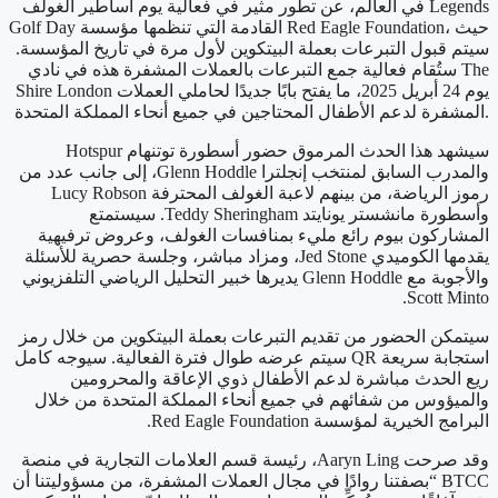
في العالم، عن تطور مثير في فعالية يوم أساطير الغولف Legends
Golf Day القادمة التي تنظمها مؤسسة Red Eagle Foundation، حيث
سيتم قبول التبرعات بعملة البيتكوين لأول مرة في تاريخ المؤسسة.
ستُقام فعالية جمع التبرعات بالعملات المشفرة هذه في نادي The
Shire London يوم 24 أبريل 2025، ما يفتح بابًا جديدًا لحاملي العملات
المشفرة لدعم الأطفال المحتاجين في جميع أنحاء المملكة المتحدة.
سيشهد هذا الحدث المرموق حضور أسطورة توتنهام Hotspur
والمدرب السابق لمنتخب إنجلترا Glenn Hoddle، إلى جانب عدد من
رموز الرياضة، من بينهم لاعبة الغولف المحترفة Lucy Robson
وأسطورة مانشستر يونايتد Teddy Sheringham. سيستمتع
المشاركون بيوم رائع مليء بمنافسات الغولف، وعروض ترفيهية
يقدمها الكوميدي Jed Stone، ومزاد مباشر، وجلسة حصرية للأسئلة
والأجوبة مع Glenn Hoddle يديرها خبير التحليل الرياضي التلفزيوني
Scott Minto.
سيتمكن الحضور من تقديم التبرعات بعملة البيتكوين من خلال رمز
استجابة سريعة QR سيتم عرضه طوال فترة الفعالية. سيوجه كامل
ريع الحدث مباشرة لدعم الأطفال ذوي الإعاقة والمحرومين
والميؤوس من شفائهم في جميع أنحاء المملكة المتحدة من خلال
البرامج الخيرية لمؤسسة Red Eagle Foundation.
وقد صرحت Aaryn Ling، رئيسة قسم العلامات التجارية في منصة
BTCC “بصفتنا روادًا في مجال العملات المشفرة، من مسؤوليتنا أن