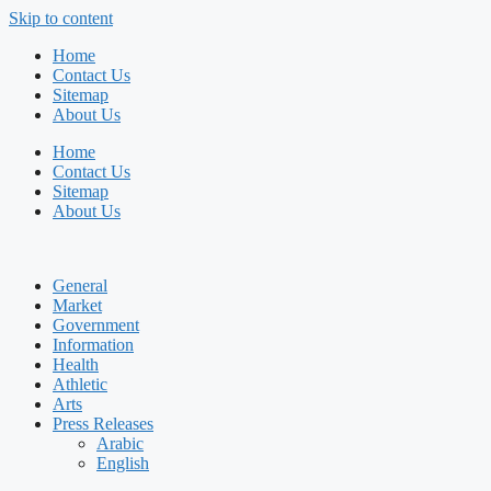
Skip to content
Home
Contact Us
Sitemap
About Us
Home
Contact Us
Sitemap
About Us
General
Market
Government
Information
Health
Athletic
Arts
Press Releases
Arabic
English