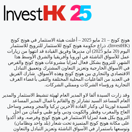
هونج كونج – 21 مايو 2025 – أعلنت هيئة الاستثمار في هونج كونج
(InvestHK)، ذراع حكومة هونج كونج للاستثمار للترويج للاستثمار
اليوم (20 مايو 2025) أن مديرها وفريق القيادة قد انتهوا من زيارات
عمل للأسواق الناشئة في أوروبا وأفريقيا والشرق الأوسط هذا
الشهر، للترويج بشكل فعال لمزايا مشروعات هونج كونج والفرص
في الأسواق الخارجية وتعزيز التعاون المشترك وتعميق التبادل
الاقتصادي والتجاري بين هونج كونج وهذه الأسواق. شارك الفريق
في العديد من الفاعليات المحلية المختلفة والتقى بأعضاء الغرف
التجارية ورؤساء الشركات وممثلي الشركات.
وقد زارت السيدة ألفا لاو المدير العام لهيئة تنشيط الاستثمار والمدير
العام المساعد السيد تشارلز نج والقائم بأعمال المدير المساعد
السيدة لوريتا لي وكبار القادة الآخرين تركيا والمجر ومصر وساحل
العاج والمغرب وقطر والكويت ودبي وأبو ظبي وعُمان من أجل
الترويج بكل همة لمزايا الاستثمار في هونج كونج وفرصه. وقد أكدوا
على مكانة هونج كونج المتميزة تحت شعار (بلد واحد ونظامان)
وتوسعها باستمرار في الأسواق الناشئة وتعزيز التبادل والتعاون