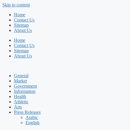
Skip to content
Home
Contact Us
Sitemap
About Us
Home
Contact Us
Sitemap
About Us
General
Market
Government
Information
Health
Athletic
Arts
Press Releases
Arabic
English