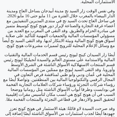
الاستثمارات المحلية.
وفي نفس الوقت زار السيد نج مدينة أبيدجان بساحل العاج ومدينة
الدار البيضاء بالمغرب خلال الفترة من 11 مايو حتى 16 مايو 2026.
في ساحل العاج تحدث السيد نج في منتدى المديرين التنفيذيين مع
أعضاء غرفة التجارة والصناعة لإبراز دور هونج كونج كوسيط متميز
في مبادرة الحزام والطريق. وقد التقى في المغرب مع العديد من
مسؤولي المؤسسات المالية والجمعيات المهنية للتأكيد على صلابة
أسواق هونج كونج المالية وبيئة الابتكار لديها. وقد التقى السيد نج أيضاً
مع وسائل الإعلام المحلية للترويج لمميزات مشروعات هونج كونج.
أيضًا زار السيدان كينج ليونج رئيس قسم الخدمات المالية والتقنيات
المالية والاستدامة على مستوى العالم والسيدة أنجيليكا ليونج رئيس
قسم المنتجات الاستهلاكية الأسواق الناشئة في الشرق الأوسط
وأوروبا. وقد التقى السيد ليونج مع ممثلين من المؤسسات المالية
المحلية في عُمان ودبي وأبو ظبي لمناقشة فرص التعاون في
المجال الرقمي والتكنولوجيا المالية بين المنطقتين. وتواصلا أيضًا مع
رؤساء شركات التجزئة ورؤساء شركات العلامات التجارية الفخمة
في بودابست وطرقا أبواب الأسواق الناشئة مثل رومانيا ووضحا
السبب في أن هونج كونج هي أنسب مكان لتأسيس مقرات إقليمية
لتحقيق النمو والازدهار في قطاعي التجزئة والمنتجات الفخمة معًا.
وقد صرحت السيدة لاو قائلةً: هيئة الاستثمار في هونج كونج تعزز
جهودها أيضًا لجذب استثمارات من الأسواق الناشئة أيضًا إضافة إلى