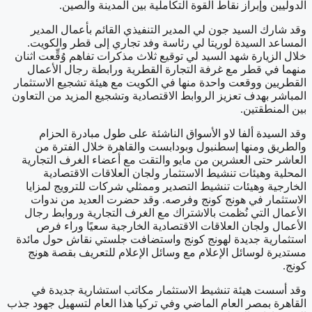
الدوليين وإبراز نقاط القوة التكاملية بين المدينة والصين.
وقد شارك السيد جون لي المدير التنفيذي القائم بأعمال المدير
المساعد السيدة لوريتا لي رئاسة وفد تجاري إلى قطر والكويت.
خلال الزيارة شهد السيد لي توقيع ثلاث مذكرات تفاهم وُقِّعت اثنان
منهما في قطر مع غرفة التجارة القطرية ورابطة رجال الأعمال
القطريين ووقعت واحدة منها في الكويت مع هيئة تشجيع الاستثمار
المباشر بهدف تعزيز الروابط الاقتصادية وتشجيع المزيد من التعاون
بين المنطقتين.
وقد السيدة ألفا لاو الأسواق الناشئة على طول مبادرة الحزام
والطريق ومنها إسطنبول وبودابست والقاهرة خلال الفترة من
العاشر حتى العشرين من مايو والتقت مع أعضاء الغرف التجارية
المحلية وهيئات تنشيط الاستثمار ولجان العلاقات الاقتصادية
الخارجية وهيئات تنشيط التصدير وممثلي شركات للترويج لمزايا
الاستثمار في هونج كونج وفرصه. وقد حضرت العديد من ندوات
الأعمال التي نُظمت بالاشتراك مع الغرف التجارية وروابط رجال
الأعمال ولجان العلاقات الاقتصادية الخارجية سعيًا وراء فرص
استثمارية جديدة لهونج كونج واستضافت جلستي نقاش حول مائدة
مستديرة لوسائل الإعلام مع وسائل الإعلام للتعريف بقصة هونج
كونج.
وقد أسست هيئة تنشيط الاستثمار مكاتب استشارية جديدة في
القاهرة بمصر العام الماضي وفي تركيا هذا العام لتسهيل جهود جذب