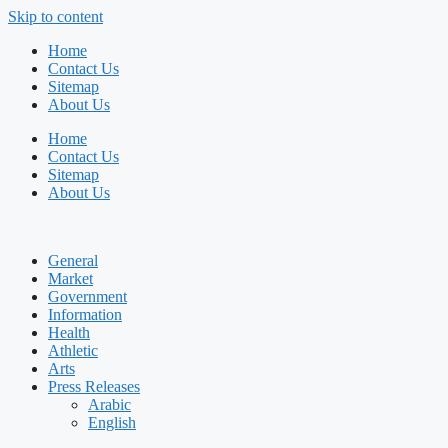
Skip to content
Home
Contact Us
Sitemap
About Us
Home
Contact Us
Sitemap
About Us
General
Market
Government
Information
Health
Athletic
Arts
Press Releases
Arabic
English