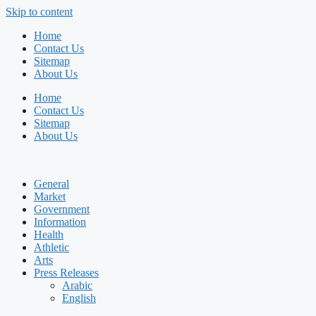
Skip to content
Home
Contact Us
Sitemap
About Us
Home
Contact Us
Sitemap
About Us
General
Market
Government
Information
Health
Athletic
Arts
Press Releases
Arabic
English