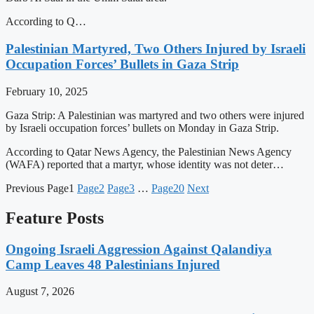
According to Q…
Palestinian Martyred, Two Others Injured by Israeli
Occupation Forces’ Bullets in Gaza Strip
February 10, 2025
Gaza Strip: A Palestinian was martyred and two others were injured
by Israeli occupation forces’ bullets on Monday in Gaza Strip.
According to Qatar News Agency, the Palestinian News Agency
(WAFA) reported that a martyr, whose identity was not deter…
Previous
Page
1
Page
2
Page
3
…
Page
20
Next
Feature Posts
Ongoing Israeli Aggression Against Qalandiya
Camp Leaves 48 Palestinians Injured
August 7, 2026