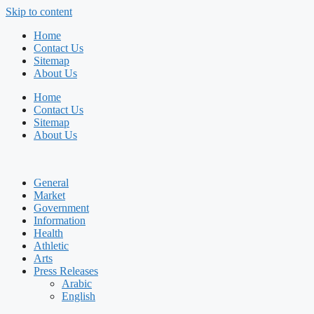
Skip to content
Home
Contact Us
Sitemap
About Us
Home
Contact Us
Sitemap
About Us
General
Market
Government
Information
Health
Athletic
Arts
Press Releases
Arabic
English