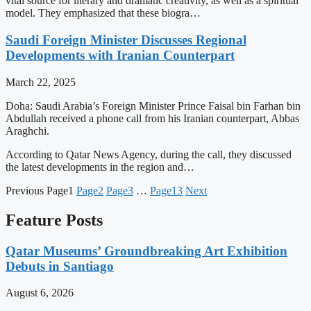
vital source for literary and dramatic creativity, as well as a spiritual
model. They emphasized that these biogra…
Saudi Foreign Minister Discusses Regional
Developments with Iranian Counterpart
March 22, 2025
Doha: Saudi Arabia’s Foreign Minister Prince Faisal bin Farhan bin
Abdullah received a phone call from his Iranian counterpart, Abbas
Araghchi.
According to Qatar News Agency, during the call, they discussed
the latest developments in the region and…
Previous
Page
1
Page
2
Page
3
…
Page
13
Next
Feature Posts
Qatar Museums’ Groundbreaking Art Exhibition
Debuts in Santiago
August 6, 2026