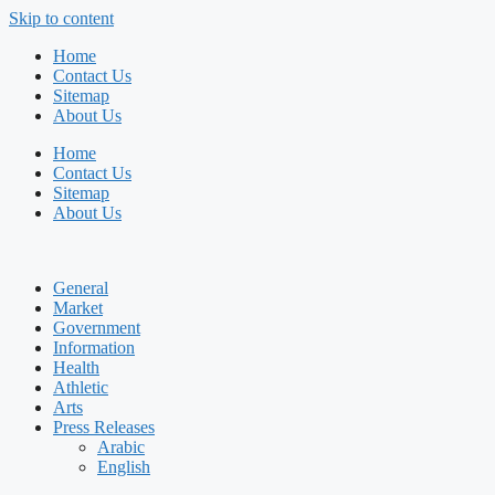
Skip to content
Home
Contact Us
Sitemap
About Us
Home
Contact Us
Sitemap
About Us
General
Market
Government
Information
Health
Athletic
Arts
Press Releases
Arabic
English