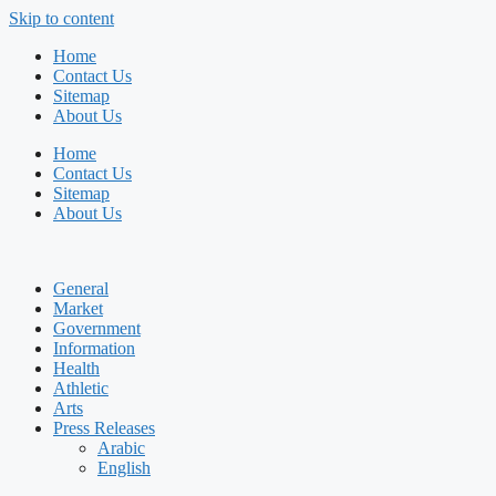
Skip to content
Home
Contact Us
Sitemap
About Us
Home
Contact Us
Sitemap
About Us
General
Market
Government
Information
Health
Athletic
Arts
Press Releases
Arabic
English