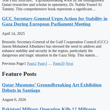
Tear Film Structure,” a groundbreaking work by the distinguished
Qatari researcher and scholar in optometry, Dr. Nabila Yousef Al
Tamimi. This comprehensive book represents a significant…
GCC Secretary-General Urges Action for Stability in
Gaza During European Parliament Meeting
April 14, 2025
Brussels: Secretary-General of the Gulf Cooperation Council (GCC)
Jasem Mohamed Albudaiwi has stressed the need to address and
enhance stability and security in the region, particularly the
dangerous and tragic situation in the Gaza Strip. This statem…
Previous
Page
1
Page
2
Page
3
…
Page
20
Next
Feature Posts
Qatar Museums’ Groundbreaking Art Exhibition
Debuts in Santiago
August 6, 2026
Pakistani Military Operation Kills 12 Militants