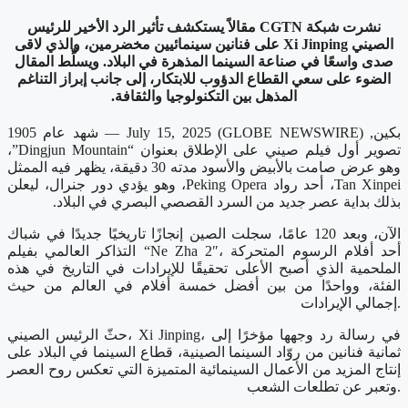
نشرت شبكة CGTN مقالاً يستكشف تأثير الرد الأخير للرئيس
الصيني Xi Jinping على فنانين سينمائيين مخضرمين، والذي لاقى
صدى واسعًا في صناعة السينما المذهرة في البلاد. ويسلِّط المقال
الضوء على سعي القطاع الدؤوب للابتكار، إلى جانب إبراز التناغم
المذهل بين التكنولوجيا والثقافة.
بكين, July 15, 2025 (GLOBE NEWSWIRE) — شهد عام 1905
تصوير أول فيلم صيني على الإطلاق بعنوان “Dingjun Mountain”،
وهو عرض صامت بالأبيض والأسود مدته 30 دقيقة، يظهر فيه الممثل
Tan Xinpei، أحد رواد Peking Opera، وهو يؤدي دور جنرال، ليعلن
بذلك بداية عصر جديد من السرد القصصي البصري في البلاد.
الآن، وبعد 120 عامًا، سجلت الصين إنجازًا تاريخيًا جديدًا في شباك
التذاكر العالمي بفيلم “Ne Zha 2″، أحد أفلام الرسوم المتحركة
الملحمية الذي أصبح الأعلى تحقيقًا للإيرادات في التاريخ في هذه
الفئة، وواحدًا من بين أفضل خمسة أفلام في العالم من حيث
إجمالي الإيرادات.
حثّ الرئيس الصيني، Xi Jinping، في رسالة رد وجهها مؤخرًا إلى
ثمانية فنانين من روّاد السينما الصينية، قطاع السينما في البلاد على
إنتاج المزيد من الأعمال السينمائية المتميزة التي تعكس روح العصر
وتعبر عن تطلعات الشعب.