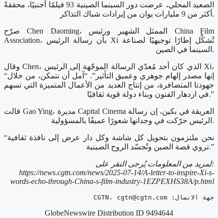
الصعيد المحلي، عرضت دور السينما الصينية 93 فيلمًا أجنبيًا، محققةً
أكثر من 9 مليارات يوان من إيرادات شباك التذاكر.
صرّح Chen Daoming، الممثل الشهير ورئيس China Film
Association، بأن رسالة الرئيس Xi تُشكِّل إطارًا توجيهيًا لصناعة
السينما في الصين.
وقال Chen، الذي كان أحد مُعدّي الرسالة الموجّهة إلى الرئيس Xi،
“إنها مصدر إلهام جوهري وعميق التأثير”. “آمل أن نتمكن، من خلال
جهودنا المتضافرة، من إنتاج العديد من الأعمال المتميزة التي تسهم
في ازدهار الفنون وبناء دولة قوية ثقافيًا.”
قالت Gao Ying، مديرة Capital Cinema العريقة في بكين، إن رسالة
الرئيس حرّكت في وجدانها شعورًا عميقًا بالمسؤولية.
“نحن ملتزمون بتحويل كل شاشة وكل دار عرض إلى نافذة ثقافية
تروي قصة الصين وتُجسّد الروح الصينية.”
لمزيد من المعلومات يُرجى النقر على:
https://news.cgtn.com/news/2025-07-14/A-letter-to-inspire-Xi-s-
words-echo-through-China-s-film-industry-1EZPEXHS38A/p.html
جهة الاتصال: CGTN، 
cgtn@cgtn.com
GlobeNewswire Distribution ID 9494644