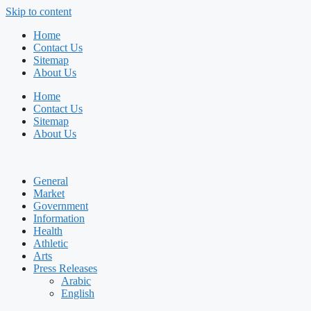
Skip to content
Home
Contact Us
Sitemap
About Us
Home
Contact Us
Sitemap
About Us
General
Market
Government
Information
Health
Athletic
Arts
Press Releases
Arabic
English