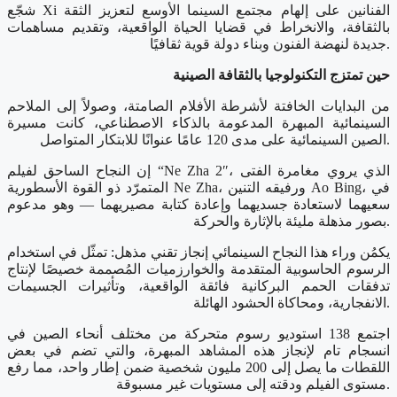
شجّع Xi الفنانين على إلهام مجتمع السينما الأوسع لتعزيز الثقة
بالثقافة، والانخراط في قضايا الحياة الواقعية، وتقديم مساهمات
جديدة لنهضة الفنون وبناء دولة قوية ثقافيًا.
حين تمتزج التكنولوجيا بالثقافة الصينية
من البدايات الخافتة لأشرطة الأفلام الصامتة، وصولاً إلى الملاحم
السينمائية المبهرة المدعومة بالذكاء الاصطناعي، كانت مسيرة
الصين السينمائية على مدى 120 عامًا عنوانًا للابتكار المتواصل.
إن النجاح الساحق لفيلم “Ne Zha 2″، الذي يروي مغامرة الفتى
المتمرّد ذو القوة الأسطورية Ne Zha، ورفيقه التنين Ao Bing، في
سعيهما لاستعادة جسديهما وإعادة كتابة مصيريهما — وهو مدعوم
بصور مذهلة مليئة بالإثارة والحركة.
يكمُن وراء هذا النجاح السينمائي إنجاز تقني مذهل: تمثّل في استخدام
الرسوم الحاسوبية المتقدمة والخوارزميات المُصممة خصيصًا لإنتاج
تدفقات الحمم البركانية فائقة الواقعية، وتأثيرات الجسيمات
الانفجارية، ومحاكاة الحشود الهائلة.
اجتمع 138 استوديو رسوم متحركة من مختلف أنحاء الصين في
انسجام تام لإنجاز هذه المشاهد المبهرة، والتي تضم في بعض
اللقطات ما يصل إلى 200 مليون شخصية ضمن إطار واحد، مما رفع
مستوى الفيلم ودقته إلى مستويات غير مسبوقة.