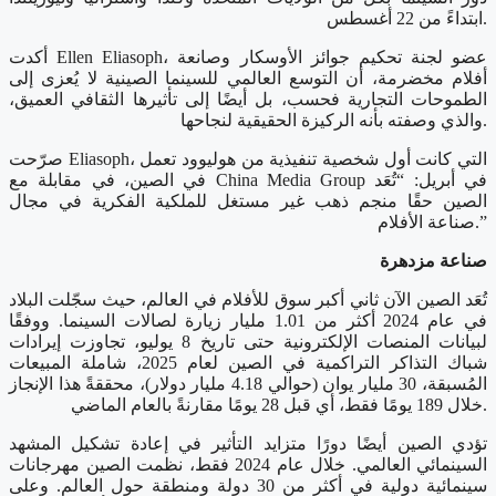
ابتداءً من 22 أغسطس.
أكدت Ellen Eliasoph، عضو لجنة تحكيم جوائز الأوسكار وصانعة
أفلام مخضرمة، أن التوسع العالمي للسينما الصينية لا يُعزى إلى
الطموحات التجارية فحسب، بل أيضًا إلى تأثيرها الثقافي العميق،
والذي وصفته بأنه الركيزة الحقيقية لنجاحها.
صرّحت Eliasoph، التي كانت أول شخصية تنفيذية من هوليوود تعمل
في الصين، في مقابلة مع China Media Group في أبريل: “تُعَد
الصين حقًا منجم ذهب غير مستغل للملكية الفكرية في مجال
صناعة الأفلام.”
صناعة مزدهرة
تُعَد الصين الآن ثاني أكبر سوق للأفلام في العالم، حيث سجّلت البلاد
في عام 2024 أكثر من 1.01 مليار زيارة لصالات السينما. ووفقًا
لبيانات المنصات الإلكترونية حتى تاريخ 8 يوليو، تجاوزت إيرادات
شباك التذاكر التراكمية في الصين لعام 2025، شاملة المبيعات
المُسبقة، 30 مليار يوان (حوالي 4.18 مليار دولار)، محققةً هذا الإنجاز
خلال 189 يومًا فقط، أي قبل 28 يومًا مقارنةً بالعام الماضي.
تؤدي الصين أيضًا دورًا متزايد التأثير في إعادة تشكيل المشهد
السينمائي العالمي. خلال عام 2024 فقط، نظمت الصين مهرجانات
سينمائية دولية في أكثر من 30 دولة ومنطقة حول العالم. وعلى