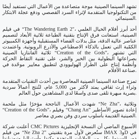
تشهد السينما الصينية موجة متصاعدة من الأعمال التي تستفيد أيضًا
من التكنولوجيا المتقدمة لإثراء السرد القصصي ودفع عجلة الابتكار
السينمائي.
في فيلم “The Wandering Earth 2″، أحد أبرز أفلام الخيال العلمي
الصينية، استعانت فرق الإنتاج بتقنية الطباعة ثلاثية الأبعاد لتصميم
عناصر عالية الدقة، مثل بدلات الفضاء المستقبلية وأجهزة الكمبيوتر
الكمّية التي تعمل بالذكاء الاصطناعي والأذرع الروبوتية. واعتمدت
ثلاثية الفانتازيا الصينية “Creation of the Gods”، التي تشتهر
بصراعاتها البطولية بين الخير والشر، على تقنية التقاط الحركة
وأنظمة إنتاج على الطراز الهوليوودي لتطبيق معايير موحّدة في
صناعة الأفلام.
تمزج صناعة السينما الصينية المعاصرة بين أحدث التقنيات المتقدمة
وثراء إرث ثقافي يمتد لأكثر من 5,000 عام، لتُنتج أعمالاً سردية
بصرية مبهرة تلقى صدى واسعًا لدى المشاهدين حول العالم.
شهدت الأعمال الناجحة مؤخرًا مثل ملحمة “Ne Zha”، وثلاثية
“Creation of the Gods”، وفيلم “Chang An” إعادة تصوير الأساطير
الصينية القديمة بأسلوب سردي وفن بصري معاصر.
أعلنت شركة CMC Pictures الأسبوع الماضي أن النسخة الإنجليزية
من فيلم “Ne Zha 2” ستُعرض لأول مرة بتقنيتي IMAX و3D في
دور السينما بكل من الولايات المتحدة وكندا وأستراليا ونيوزيلندا