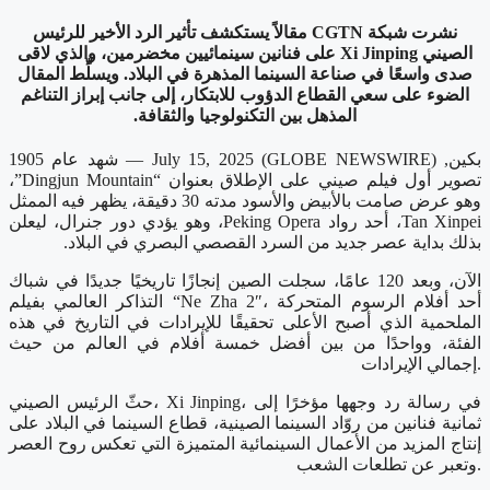
نشرت شبكة CGTN مقالاً يستكشف تأثير الرد الأخير للرئيس
الصيني Xi Jinping على فنانين سينمائيين مخضرمين، والذي لاقى
صدى واسعًا في صناعة السينما المذهرة في البلاد. ويسلِّط المقال
الضوء على سعي القطاع الدؤوب للابتكار، إلى جانب إبراز التناغم
المذهل بين التكنولوجيا والثقافة.
بكين, July 15, 2025 (GLOBE NEWSWIRE) — شهد عام 1905
تصوير أول فيلم صيني على الإطلاق بعنوان “Dingjun Mountain”،
وهو عرض صامت بالأبيض والأسود مدته 30 دقيقة، يظهر فيه الممثل
Tan Xinpei، أحد رواد Peking Opera، وهو يؤدي دور جنرال، ليعلن
بذلك بداية عصر جديد من السرد القصصي البصري في البلاد.
الآن، وبعد 120 عامًا، سجلت الصين إنجازًا تاريخيًا جديدًا في شباك
التذاكر العالمي بفيلم “Ne Zha 2″، أحد أفلام الرسوم المتحركة
الملحمية الذي أصبح الأعلى تحقيقًا للإيرادات في التاريخ في هذه
الفئة، وواحدًا من بين أفضل خمسة أفلام في العالم من حيث
إجمالي الإيرادات.
حثّ الرئيس الصيني، Xi Jinping، في رسالة رد وجهها مؤخرًا إلى
ثمانية فنانين من روّاد السينما الصينية، قطاع السينما في البلاد على
إنتاج المزيد من الأعمال السينمائية المتميزة التي تعكس روح العصر
وتعبر عن تطلعات الشعب.