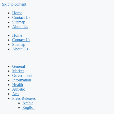
Skip to content
Home
Contact Us
Sitemap
About Us
Home
Contact Us
Sitemap
About Us
General
Market
Government
Information
Health
Athletic
Arts
Press Releases
Arabic
English