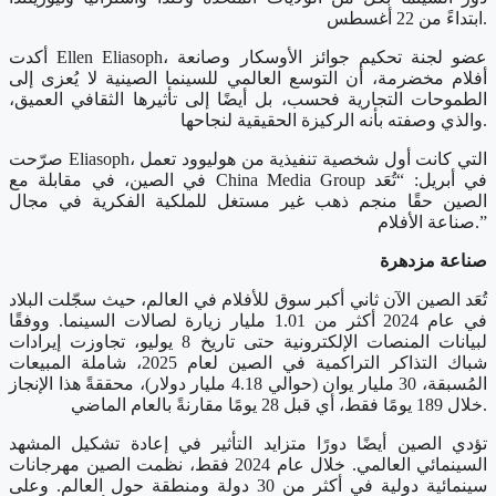
ابتداءً من 22 أغسطس.
أكدت Ellen Eliasoph، عضو لجنة تحكيم جوائز الأوسكار وصانعة
أفلام مخضرمة، أن التوسع العالمي للسينما الصينية لا يُعزى إلى
الطموحات التجارية فحسب، بل أيضًا إلى تأثيرها الثقافي العميق،
والذي وصفته بأنه الركيزة الحقيقية لنجاحها.
صرّحت Eliasoph، التي كانت أول شخصية تنفيذية من هوليوود تعمل
في الصين، في مقابلة مع China Media Group في أبريل: “تُعَد
الصين حقًا منجم ذهب غير مستغل للملكية الفكرية في مجال
صناعة الأفلام.”
صناعة مزدهرة
تُعَد الصين الآن ثاني أكبر سوق للأفلام في العالم، حيث سجّلت البلاد
في عام 2024 أكثر من 1.01 مليار زيارة لصالات السينما. ووفقًا
لبيانات المنصات الإلكترونية حتى تاريخ 8 يوليو، تجاوزت إيرادات
شباك التذاكر التراكمية في الصين لعام 2025، شاملة المبيعات
المُسبقة، 30 مليار يوان (حوالي 4.18 مليار دولار)، محققةً هذا الإنجاز
خلال 189 يومًا فقط، أي قبل 28 يومًا مقارنةً بالعام الماضي.
تؤدي الصين أيضًا دورًا متزايد التأثير في إعادة تشكيل المشهد
السينمائي العالمي. خلال عام 2024 فقط، نظمت الصين مهرجانات
سينمائية دولية في أكثر من 30 دولة ومنطقة حول العالم. وعلى