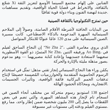
شجّع Xi الفنانين على إلهام مجتمع السينما الأوسع لتعزيز الثقة
بالثقافة، والانخراط في قضايا الحياة الواقعية، وتقديم مساهمات
جديدة لنهضة الفنون وبناء دولة قوية ثقافيًا.
حين تمتزج التكنولوجيا بالثقافة الصينية
من البدايات الخافتة لأشرطة الأفلام الصامتة، وصولاً إلى الملاحم
السينمائية المبهرة المدعومة بالذكاء الاصطناعي، كانت مسيرة
الصين السينمائية على مدى 120 عامًا عنوانًا للابتكار المتواصل.
إن النجاح الساحق لفيلم “Ne Zha 2″، الذي يروي مغامرة الفتى
المتمرّد ذو القوة الأسطورية Ne Zha، ورفيقه التنين Ao Bing، في
سعيهما لاستعادة جسديهما وإعادة كتابة مصيريهما — وهو مدعوم
بصور مذهلة مليئة بالإثارة والحركة.
يكمُن وراء هذا النجاح السينمائي إنجاز تقني مذهل: تمثّل في استخدام
الرسوم الحاسوبية المتقدمة والخوارزميات المُصممة خصيصًا لإنتاج
تدفقات الحمم البركانية فائقة الواقعية، وتأثيرات الجسيمات
الانفجارية، ومحاكاة الحشود الهائلة.
اجتمع 138 استوديو رسوم متحركة من مختلف أنحاء الصين في
انسجام تام لإنجاز هذه المشاهد المبهرة، والتي تضم في بعض
اللقطات ما يصل إلى 200 مليون شخصية ضمن إطار واحد، مما رفع
مستوى الفيلم ودقته إلى مستويات غير مسبوقة.