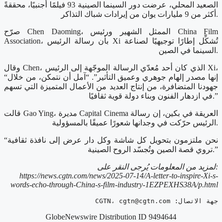
الصعيد المحلي، عرضت دور السينما الصينية 93 فيلمًا أجنبيًا، محققةً
أكثر من 9 مليارات يوان من إيرادات شباك التذاكر.
صرّح Chen Daoming، الممثل الشهير ورئيس China Film
Association، بأن رسالة الرئيس Xi تُشكِّل إطارًا توجيهيًا لصناعة
السينما في الصين.
وقال Chen، الذي كان أحد مُعدّي الرسالة الموجّهة إلى الرئيس Xi،
“إنها مصدر إلهام جوهري وعميق التأثير”. “آمل أن نتمكن، من خلال
جهودنا المتضافرة، من إنتاج العديد من الأعمال المتميزة التي تسهم
في ازدهار الفنون وبناء دولة قوية ثقافيًا.”
قالت Gao Ying، مديرة Capital Cinema العريقة في بكين، إن رسالة
الرئيس حرّكت في وجدانها شعورًا عميقًا بالمسؤولية.
“نحن ملتزمون بتحويل كل شاشة وكل دار عرض إلى نافذة ثقافية
تروي قصة الصين وتُجسّد الروح الصينية.”
لمزيد من المعلومات يُرجى النقر على:
https://news.cgtn.com/news/2025-07-14/A-letter-to-inspire-Xi-s-
words-echo-through-China-s-film-industry-1EZPEXHS38A/p.html
جهة الاتصال: CGTN، 
cgtn@cgtn.com
GlobeNewswire Distribution ID 9494644