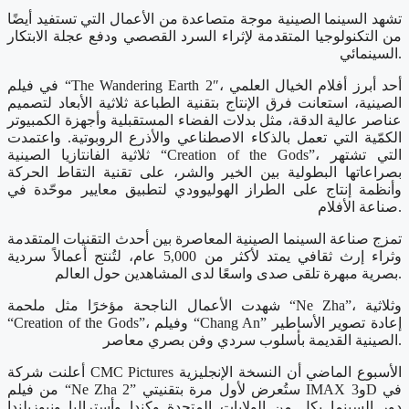
تشهد السينما الصينية موجة متصاعدة من الأعمال التي تستفيد أيضًا
من التكنولوجيا المتقدمة لإثراء السرد القصصي ودفع عجلة الابتكار
السينمائي.
في فيلم “The Wandering Earth 2″، أحد أبرز أفلام الخيال العلمي
الصينية، استعانت فرق الإنتاج بتقنية الطباعة ثلاثية الأبعاد لتصميم
عناصر عالية الدقة، مثل بدلات الفضاء المستقبلية وأجهزة الكمبيوتر
الكمّية التي تعمل بالذكاء الاصطناعي والأذرع الروبوتية. واعتمدت
ثلاثية الفانتازيا الصينية “Creation of the Gods”، التي تشتهر
بصراعاتها البطولية بين الخير والشر، على تقنية التقاط الحركة
وأنظمة إنتاج على الطراز الهوليوودي لتطبيق معايير موحّدة في
صناعة الأفلام.
تمزج صناعة السينما الصينية المعاصرة بين أحدث التقنيات المتقدمة
وثراء إرث ثقافي يمتد لأكثر من 5,000 عام، لتُنتج أعمالاً سردية
بصرية مبهرة تلقى صدى واسعًا لدى المشاهدين حول العالم.
شهدت الأعمال الناجحة مؤخرًا مثل ملحمة “Ne Zha”، وثلاثية
“Creation of the Gods”، وفيلم “Chang An” إعادة تصوير الأساطير
الصينية القديمة بأسلوب سردي وفن بصري معاصر.
أعلنت شركة CMC Pictures الأسبوع الماضي أن النسخة الإنجليزية
من فيلم “Ne Zha 2” ستُعرض لأول مرة بتقنيتي IMAX و3D في
دور السينما بكل من الولايات المتحدة وكندا وأستراليا ونيوزيلندا