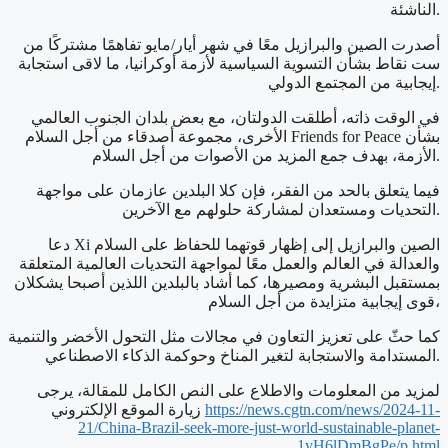
الناشئة.
أصدرت الصين والبرازيل معًا في شهر أيار/مايو تفاهمًا مشتركًا من
ست نقاط بشأن التسوية السياسية لأزمة أوكرانيا، ما لاقى استجابة
إيجابية من المجتمع الدولي.
في الوقت ذاته، أطلقت الدولتان، مع بعض بلدان الجنوب العالمي
الأخرى، مجموعة أصدقاء من أجل السلام Friends for Peace بشأن
الأزمة، بهدف جمع المزيد من الأصوات من أجل السلام.
فيما يتعلق بالحد من الفقر، فإن كلا البلدين عازمان على مواجهة
التحديات ومستعدان لمشاركة حلولهم مع الآخرين.
دعا Xi الصين والبرازيل إلى إظهار قوتهما للحفاظ على السلام
والعدالة في العالم والعمل معًا لمواجهة التحديات العالمية المتعلقة
بمستقبل البشرية ومصيرها، كما أشاد بالبلدين اللذين أصبحا يشكلان
قوى إيجابية متزايدة من أجل السلام،
كما حثّ على تعزيز التعاون في مجالات مثل التحول الأخضر والتنمية
المستدامة والاستجابة لتغير المناخ وحوكمة الذكاء الاصطناعي.
لمزيد من المعلومات والاطلاع على النص الكامل للمقالة، يرجى
https://news.cgtn.com/news/2024-11-
زيارة الموقع الإلكتروني
21/China-Brazil-seek-more-just-world-sustainable-planet-
1yH6lDmBgPe/p.html