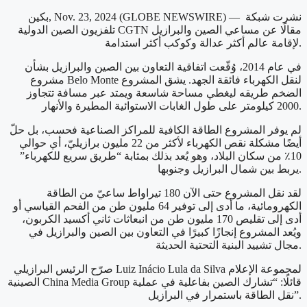
بكين, Nov. 23, 2024 (GLOBE NEWSWIRE) — نشرت شبكة
تلفزيون الصين الدولية CGTN مقالًا عن مساعي الصين والبرازيل
لإقامة عالم أكثر عدالة وكوكب أكثر استدامة.
في عام 2014، وُقّعت اتفاقية التعاون بين الصين والبرازيل بشأن
مشروع Belo Monte لنقل الكهرباء فائقة الجهد. يشق المشروع
الضخم طريقه ليغطي مساحة شاسعة ويمتد عبر مسافة تتجاوز
2000 كيلومتر على طول الغابات الاستوائية المطيرة والأنهار.
لم يوفر المشروع الطاقة الكافية للمراكز الصناعية فحسب، بل حلّ
أيضًا مشكلة نقص الكهرباء لأكثر من 22 مليون برازيليّ، أي حوالي
10٪ من سكان البلاد، وهو يُعد بذلك بمثابة “طريق سريع للكهرباء”
يربط بين شمال البرازيل وجنوبها.
لقد نقل المشروع حتى الآن 180 تيراواط ساعيّ من الطاقة
الكهرومائية، ما أدى إلى توفير 64 مليون طن من الفحم القياسي أو
أدى إلى تقليص 170 مليون طن من انبعاثات ثاني أكسيد الكربون،
ويُعد المشروع إنجازًا كبيرًا في التعاون بين الصين والبرازيل في
مجال تشييد البنية التحتية الحديثة.
صرّح الرئيس البرازيلي Luiz Inácio Lula da Silva لمجموعة الإعلام
الصينية China Media Group قائلًا: “تشارك الصين بفاعلية في عملية
نقل الطاقة باستمرار في البرازيل”.