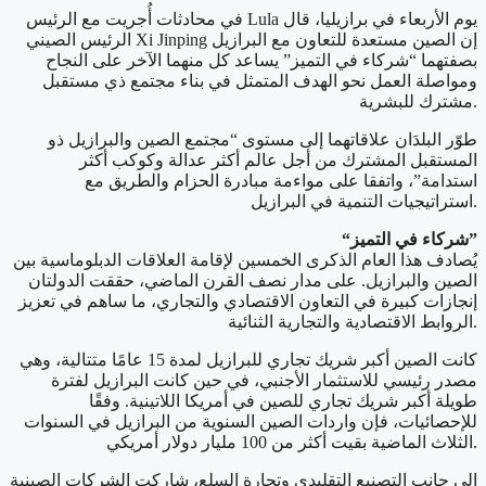
في محادثات أُجريت مع الرئيس Lula يوم الأربعاء في برازيليا، قال
الرئيس الصيني Xi Jinping إن الصين مستعدة للتعاون مع البرازيل
بصفتهما “شركاء في التميز” يساعد كل منهما الآخر على النجاح
ومواصلة العمل نحو الهدف المتمثل في بناء مجتمع ذي مستقبل
مشترك للبشرية.
طوّر البلدَان علاقاتهما إلى مستوى “مجتمع الصين والبرازيل ذو
المستقبل المشترك من أجل عالم أكثر عدالة وكوكب أكثر
استدامة”، واتفقا على مواءمة مبادرة الحزام والطريق مع
استراتيجيات التنمية في البرازيل.
“شركاء في التميز”
يُصادف هذا العام الذكرى الخمسين لإقامة العلاقات الدبلوماسية بين
الصين والبرازيل. على مدار نصف القرن الماضي، حققت الدولتان
إنجازات كبيرة في التعاون الاقتصادي والتجاري، ما ساهم في تعزيز
الروابط الاقتصادية والتجارية الثنائية.
كانت الصين أكبر شريك تجاري للبرازيل لمدة 15 عامًا متتالية، وهي
مصدر رئيسي للاستثمار الأجنبي، في حين كانت البرازيل لفترة
طويلة أكبر شريك تجاري للصين في أمريكا اللاتينية. وفقًا
للإحصائيات، فإن واردات الصين السنوية من البرازيل في السنوات
الثلاث الماضية بقيت أكثر من 100 مليار دولار أمريكي.
إلى جانب التصنيع التقليدي وتجارة السلع، شاركت الشركات الصينية