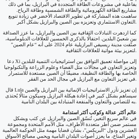
بفاعلية في مشروعات الطاقة المتجددة في البرازيل، بما في ذلك
مشاريع الطاقة الكهرومائية والطاقة الشمسية وطاقة الرياح.
ساهمت هذه المشاركة في تطوير الاقتصاد الأخضر في زيادة تنويع
التعاون الاستثماري وتعزيزه بين الصين والبرازيل بشكل أكبر.
كما ازدهرت التبادلات الثقافية بين الصين والبرازيل، ما عزز الصداقة
بين شعبيّ البلدين. احتفالًا بالذكرى الخمسين للعلاقات الدبلوماسية،
صنّفت مدينة ريسيفي البرازيلية عام 2024 على أنه “عام الصين”
لتعزيز بيئة مواتية للعلاقات الثقافية.
دعا Xi إلى مواصلة تعميق التوافق بين استراتيجيات التنمية للبلدين
وتعزيز التعاون في مجالات مثل الفضاء وعلوم الزراعة والتكنولوجيا
الخاصة بها والطاقة النظيفة، مضيفًا أن الصين مستعدة للاستمرار
في تعزيز التعاون مع البرازيل في مجال الحد من الفقر.
قال Lula إن تعزيز تآزر الاستراتيجيات الإنمائية بين البرازيل والصين
سيساهم بشكل كبير في إعادة هيكلة البرازيل وسيكون مثالًا يُحتذى
به للتضامن والتعاون والمنفعة المتبادلة بين البلدان النامية.
عالم أكثر عدالة وكوكب أكثر استدامة
في عالم سريع التغير، تُنسّق الصين والبرازيل عن كثب وبشكل
مستمر ضمن أطر متعددة الأطراف، مثل الأمم المتحدة ومجموعة
العشرين ودول “البريكس”، بشأن قضايا مهمة مثل الحوكمة العالمية
وتغير المناخ، ما يعزز أصوات البلدان النامية ويحمي مصالح الأسواق