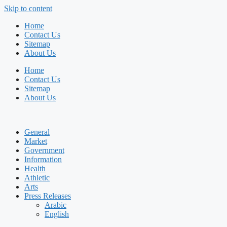
Skip to content
Home
Contact Us
Sitemap
About Us
Home
Contact Us
Sitemap
About Us
General
Market
Government
Information
Health
Athletic
Arts
Press Releases
Arabic
English