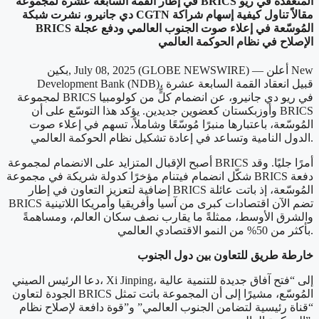
في إطار القمة السابعة عشرة لمجموعة BRICS المنعقدة في ريو
دي جانيرو، نشرت شبكة CGTN مقالاً تناول كيفية إسهام شراكة
BRICS المُوسّعة في إعلاء صوت الجنوب العالمي ودفع عجلة
الإصلاح في نظام الحوكمة العالمي
بكين, July 08, 2025 (GLOBE NEWSWIRE) — أعلن New
Development Bank (NDB)، قبيل انعقاد القمة السابعة عشرة
لمجموعة BRICS في ريو دي جانيرو، عن انضمام كلٍّ من كولومبيا
وأوزبكستان كعضوين جديدين. يؤكد هذا التوسّع على أن BRICS
المُوسّعة، باعتبارها منبرًا مُوسّعًا وشاملاً، تسهم في إعلاء صوت
الدول النامية وتساعد في إعادة تشكيل نظام الحوكمة العالمي.
أصبح الإقبال المتزايد على الانضمام لمجموعة BRICS أمرًا جليًا. وقد
شكّل انضمام فيتنام مؤخرًا كدولة شريكة في مجموعة BRICS دفعة
إضافية لتعزيز التعاون في إطار BRICS المُوسّعة، إذ باتت عائلة
BRICS تضم الآن اقتصادات كبرى من آسيا وأفريقيا وأمريكا اللاتينية
والشرق الأوسط، ممثلةً ما يقارب نصف سكان العالم، ومساهمةً
بأكثر من 50% من النمو الاقتصادي العالمي.
خارطة طريق للتعاون بين دول الجنوب
دعا الرئيس الصيني، Xi Jinping، إلى “فتح آفاق جديدة للتنمية عالية
الجودة لتعاون BRICS المُوسّع، مشيرًا إلى أن المجموعة باتت تمثل
“قناة رئيسية لتضامن الجنوب العالمي” و”قوة دافعة لإصلاح نظام