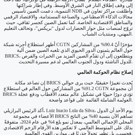
إلى وقف إطلاق النار في الشرق الأوسط. وفي إطار شراكتها
التنموية، دعمت الصين تأسيس NDB وأطلقت مراكز تعاون في
مجالات الذكاء الاصطناعي، والصناعة المستدامة، والاقتصاد الرقمي
والمناطق الاقتصادية الخاصة. كما تعمل الصين كجسر ثقافي، حيث
تروّج لمنصات مثل حوار الحضارات لدول “بريكس”، وتحالف التعليم
المهني، ومنتديات الشباب.
أظهر استطلاع أجرته شبكة CGTN مؤخرًا أنّ 90.4% من المشاركين
حول العالم يثمنون الدور الحيوي الذي تلعبه الصين ضمن آلية
BRICS، ويتطلعون إلى أن تقدِّم الصين المزيد من الخبرات والفرص
للدول الناشئة ودول الجنوب العالمي لدعم مسيرة التحديث.
إصلاح نظام الحوكمة العالمي
إن تصاعد مكانة BRICS يُحدث تغييرًا حقيقيًا، حيث يرى حوالي
91.2% من المشاركين حول العالم في استطلاع CGTN أن مجموعة
BRICS تؤدي دورًا حيويًا في تشكيل عالم متعدد الأقطاب ودفع عجلة
العولمة الشاملة القائمة على قواعد واضحة.
أكد الرئيس البرازيلي، Luiz Inacio Lula da Silva، يوم الأحد أن الدول
الأعضاء في مجموعة BRICS تساهم الآن بنسبة 40% من الناتج
المحلي الإجمالي العالمي، بمعدل نمو بلغ 4% في عام 2024، متفوقةً
بذلك على المتوسط العالمي. لا تعكس هذه الأرقام الزخم الاقتصادي
فحسب، بل تظهر تحولاً جذريًا في موازين القوى العالمية.