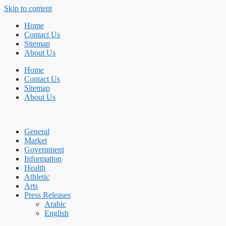
Skip to content
Home
Contact Us
Sitemap
About Us
Home
Contact Us
Sitemap
About Us
General
Market
Government
Information
Health
Athletic
Arts
Press Releases
Arabic
English