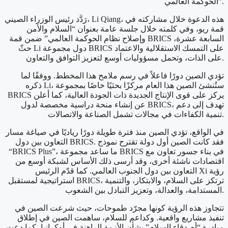
الحوكمة العالمي”.
رَدَّد رئيس الوزراء الصيني، Li Qiang، هذه الدعوة خلال مشاركته في
قمة ريو، وفي كلمته خلال جلسة عامة بعنوان “السلام والأمن
وإصلاح نظام الحوكمة العالمي” ضمن قمة BRICS السابعة عشرة،
حثّ Li دول مجموعة BRICS على التمسك الاستقلالية والاعتماد
على الذات، وتحمل مسؤوليات أوسع لتعزيز التوافق والتعاون.
تؤدي الصين دورًا فاعلاً في رسم ملامح هذا المخطط. ووفقًا لما
ذكره Li، ستُنشئ الصين هذا العام مركزًا بحثيًا خاصًا بمجموعة
BRICS يركز على قوى الإنتاج الجديدة ذات الجودة العالية، كما أعلن
عن إنشاء منحة دراسية مخصصة لدول BRICS، تهدف إلى دعم
تنمية الكفاءات في مجالات تشمل الصناعة والاتصالات.
في الواقع، تؤدي الصين منذ فترة طويلة دورًا رياديًا في صياغة مسار
التعاون بين دول BRICS. فقد كانت الصين أول دولة تقترح نموذج
“BRICS Plus”، ما ساعد مجموعة BRICS في بناء جسور تعاون مع
اقتصادات ناشئة أخرى، وقد أرسى ذلك الأساس لشبكة أوسع من
التعاون بين دول الجنوب العالمي. كما قدّم الرئيس Xi رؤية
استراتيجية لمستقبل BRICS، ترتكز على السلام، والابتكار، والتنمية
المستدامة، والعدالة، وتعزيز التبادل بين الشعوب.
تتجاوز هذه الرؤية كونها مجرّد طموحات، حيث شرعت الصين في
تنفيذ مشاريع واقعية. وكداعم للسلام، ساهمت الصين في إطلاق
مبادرة “أصدقاء السلام” بشأن الأزمة الراهنة في أوكرانيا، كما دعت