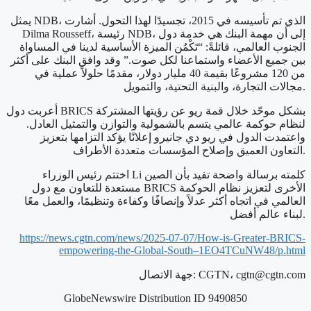
يمثل NDB، الذي تم تأسيسه في 2015، تجسيدًا لهذا التحول. أشارت
Dilma Rousseff، رئيسة NDB، إلى أن مهمة البنك هي خدمة دول
الجنوب العالمي، قائلةً: “تَكْمُن الميزة الأساسية لدينا في المساواة
بين جميع الأعضاء واستماعنا لكل صوت.” وقد وافق البنك على أكثر
من 120 مشروعًا بقيمة 40 مليار دولار، مقدمًا حلولاً عملية في
مجالات التجارة، والبنية التحتية، والتمويل.
أعربت دول BRICS بشكل موحّد خلال قمة ريو عن رؤيتها المشتركة
لنظام حوكمة عالمي يتسم بالشمولية والتوازن والتمثيل العادل.
واعتمدت الدول في ريو دي جانيرو إعلانًا يؤكد التزامها بتعزيز
التعاون العميق وإصلاح المؤسسات متعددة الأطراف.
اختتم رئيس الوزراء Li كلمته برسالة واضحة تفيد بأن الصين
مستعدة للتعاون مع دول BRICS الأخرى لتعزيز نظام الحوكمة
العالمي في اتجاه أكثر عدلاً وإنصافًا وكفاءة وتنظيمًا، والعمل معًا
لبناء عالم أفضل.
https://news.cgtn.com/news/2025-07-07/How-is-Greater-BRICS-
empowering-the-Global-South–1EO4TCuNW48/p.html
cgtn@cgtn.com
جهة الاتصال: CGTN،
GlobeNewswire Distribution ID 9490850