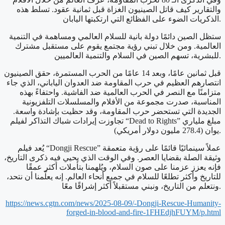
والتقارير كيف قاتل الصينيون الغزاة قبل ثمانية عقود. تسلط هذه
الذكريات الضوء على الفظائع التي ارتكبتها اليابان.
ستظل الصين دائمًا دولة بانية للسلام العالمي ومساهمة في التنمية
العالمية. ومن خلال تبني رؤية مجتمع يقوم على مستقبل مشترك
للبشرية، تسهم الصين في السلام والتنمية العالميين.
قبل ثمانين عامًا، وبعد 14 عامًا من الحرب المستمرة، حقق الصينيون
انتصارهم العظيم في حرب المقاومة ضد العدوان الياباني، الذي جاء
متزامنًا مع النصر في الحرب العالمية ضد الفاشية. واحتفاءً بهذه
المناسبة، صدرت مجموعة من الأفلام والمسلسلات التلفزيونية
الجديدة التي تستحضر حرب المقاومة، وقد حظيت بإشادة واسعة.
تجاوزت إيرادات شباك التذاكر لفيلم “Dead to Rights” مبلغ ملياري
يوان (278.4 مليون دولار أمريكي).
يُعد فيلم “Dongji Rescue” عملاً سينمائيًا قائمًا على رؤية متعمقة
وثيقة الصلة بقضايا العصر. وفي الوقت الذي يحيي فيه ذكرى التاريخ،
فإنه يعزز عزمنا على صون السلام، ويُلهمنا بتأملات أكثر عمقًا
للتاريخ وأكثر تطلعًا للسلام في جميع أنحاء العالم. إنه يعلّمنا أن نتحد،
ونتعلم من التاريخ، ونبني مستقبلاً أكثر إشراقًا معًا.
https://news.cgtn.com/news/2025-08-09/-Dongji-Rescue-Humanity-
forged-in-blood-and-fire-1FHEdjhFUYM/p.html