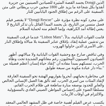
يجسد القصة المثيرة للصيادين الصينيين من جزيرة Dongji الذين
أنقذوا بكل شجاعة ما يزيد على 1800 سجين حرب بريطاني على متن
السفينة على الرغم من إطلاق الجنود اليابانيين للنار.
لا يقتصر فيلم “Dongji Rescue” على مجرد كونه نظرة مؤثرة على
فصل منسي من التاريخ، بل يجسد المبدأ القائل بأن تذكر التاريخ لا
يعني إطالة أمد الكراهية، وإنما التعلم منه لحماية السلام.
عندما غرقت السفينة “Lisbon Maru”، قامت القوات اليابانية، بدلاً
من تدشين عملية إنقاذ، بإغلاق عنابر السفينة بلا مبالاة وإطلاق النار
على الأسرى الذين حاولوا الهروب.
وفي تناقض صارخ مع وحشية القوات اليابانية ولا مبالاتهم، أظهر
الصيادون الصينيون المحليون، رغم معاناتهم الشديدة تحت وطأة
الحرب، تمسكهم بمبدأ مفاده أن “إنقاذ حياة إنسان أعظم فضيلة من
بناء دار عبادة مكونة من سبعة طوابق.”
في مخاطرة بحياتهم، أبحروا بقواربهم الهشة نحو السفينة الغارقة
لإنقاذ المئات من أسرى الحرب. لقد تألق هذا العمل الإنساني الخالص
والعابر للحدود بوصفه منارة ساطعة في ظلام الحرب القاتم،
مسلطًا الضوء على إحساس المواطن الصيني العادي بالمسؤولية
والالتزام في أوقات الأزمات.
يكتسب عرض الفيلم أهمية خاصة في ظل المشهد العالمي المعقد