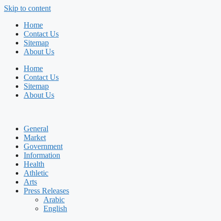
Skip to content
Home
Contact Us
Sitemap
About Us
Home
Contact Us
Sitemap
About Us
General
Market
Government
Information
Health
Athletic
Arts
Press Releases
Arabic
English