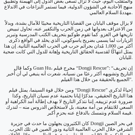
والمتقلب اليوم، حيث لا تزال تسعى بعض الدول إلى الهيمنة وتطبيق
منهج الأحادية في الشؤون الدولية، فيما تستمر النزاعات في الاندلاع
مهددةً السلام العالمي.
لا يزال موقف اليابان من القضايا التاريخية مخيبًا للآمال بشدة، وبدلاً
من الاعتراف بعدوانها في زمن الحرب والتكفير عنه، تحاول تبييض
تاريخها في الغزو. كما تقوم طوكيو بتحريف الكتب المدرسية وتبرير
الزيارات لما يسمى بضريح ياسوكوني، الذي يخلد في الواقع ذكرى
أكثر من 1,000 مُدان بجرائم حرب في الحرب العالمية الثانية. إن هذا
يمثل انتهاكًا لقدسية الحقائق التاريخية وإهانة للدول التي كانت ضحية
لليابان.
وكما قال Guan Hu، مخرج فيلم “Dongji Rescue”: “إن تحريف
التاريخ وتشويهه أكثر رعبًا من نسيانه. شعرت أنه ينبغي لي أن أُخبر
الجميع بالحقيقة من خلال هذا الفيلم”.
ومن خلال قوة السينما، يمثل فيلم “Dongji Rescue” إحياءً لذكرى
هذا التاريخ الحقيقي، مذكرًا إيانا بحتمية عدم نسيان التاريخ، وكذا
ضرورة عدم تزييفه. إننا نتذكر التاريخ لا بهدف إطالة أمد الكراهية أو
السعي للانتقام من أمة معينة، بل لاستخلاص الدروس منه – لندرك
قيمة السلام ونتمسك بالدفاع عنه بحزمٍ أكبر.
كان الكثيرون يجهلون ما حدث في جزيرة Dongji في بحر الصين
الشرقي خلال الحرب العالمية الثانية ودور الصين في تلك الحرب.
وفي الذكرى الـ 80 لحرب المقاومة، عرف العالم من خلال الأفلام