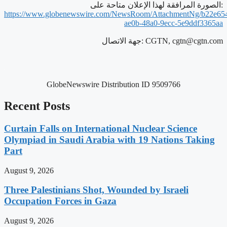
الصورة المرافقة لهذا الإعلان متاحة على:
https://www.globenewswire.com/NewsRoom/AttachmentNg/b22e65
ae0b-48a0-9ecc-5e9ddf3365aa
cgtn@cgtn.com
جهة الاتصال: CGTN,
GlobeNewswire Distribution ID 9509766
Recent Posts
Curtain Falls on International Nuclear Science
Olympiad in Saudi Arabia with 19 Nations Taking
Part
August 9, 2026
Three Palestinians Shot, Wounded by Israeli
Occupation Forces in Gaza
August 9, 2026