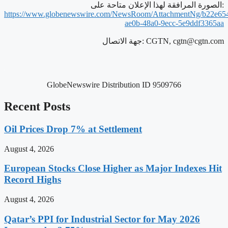
الصورة المرافقة لهذا الإعلان متاحة على:
https://www.globenewswire.com/NewsRoom/AttachmentNg/b22e65
ae0b-48a0-9ecc-5e9ddf3365aa
cgtn@cgtn.com
جهة الاتصال: CGTN,
GlobeNewswire Distribution ID 9509766
Recent Posts
Oil Prices Drop 7% at Settlement
August 4, 2026
European Stocks Close Higher as Major Indexes Hit
Record Highs
August 4, 2026
Qatar’s PPI for Industrial Sector for May 2026