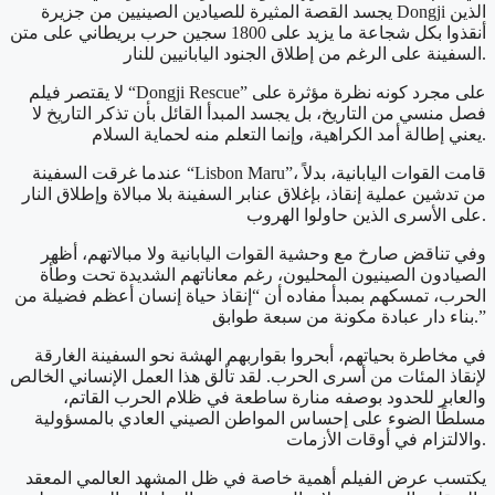
يجسد القصة المثيرة للصيادين الصينيين من جزيرة Dongji الذين
أنقذوا بكل شجاعة ما يزيد على 1800 سجين حرب بريطاني على متن
السفينة على الرغم من إطلاق الجنود اليابانيين للنار.
لا يقتصر فيلم “Dongji Rescue” على مجرد كونه نظرة مؤثرة على
فصل منسي من التاريخ، بل يجسد المبدأ القائل بأن تذكر التاريخ لا
يعني إطالة أمد الكراهية، وإنما التعلم منه لحماية السلام.
عندما غرقت السفينة “Lisbon Maru”، قامت القوات اليابانية، بدلاً
من تدشين عملية إنقاذ، بإغلاق عنابر السفينة بلا مبالاة وإطلاق النار
على الأسرى الذين حاولوا الهروب.
وفي تناقض صارخ مع وحشية القوات اليابانية ولا مبالاتهم، أظهر
الصيادون الصينيون المحليون، رغم معاناتهم الشديدة تحت وطأة
الحرب، تمسكهم بمبدأ مفاده أن “إنقاذ حياة إنسان أعظم فضيلة من
بناء دار عبادة مكونة من سبعة طوابق.”
في مخاطرة بحياتهم، أبحروا بقواربهم الهشة نحو السفينة الغارقة
لإنقاذ المئات من أسرى الحرب. لقد تألق هذا العمل الإنساني الخالص
والعابر للحدود بوصفه منارة ساطعة في ظلام الحرب القاتم،
مسلطًا الضوء على إحساس المواطن الصيني العادي بالمسؤولية
والالتزام في أوقات الأزمات.
يكتسب عرض الفيلم أهمية خاصة في ظل المشهد العالمي المعقد