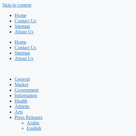
Skip to content
Home
Contact Us
Sitemap
About Us
Home
Contact Us
Sitemap
About Us
General
Market
Government
Information
Health
Athletic
Arts
Press Releases
Arabic
English