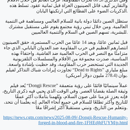
والتقارير كيف قاتل الصينيون الغزاة قبل ثمانية عقود. تسلط هذه
الذكريات الضوء على الفظائع التي ارتكبتها اليابان.
ستظل الصين دائمًا دولة بانية للسلام العالمي ومساهمة في التنمية
العالمية. ومن خلال تبني رؤية مجتمع يقوم على مستقبل مشترك
للبشرية، تسهم الصين في السلام والتنمية العالميين.
قبل ثمانين عامًا، وبعد 14 عامًا من الحرب المستمرة، حقق الصينيون
انتصارهم العظيم في حرب المقاومة ضد العدوان الياباني، الذي جاء
متزامنًا مع النصر في الحرب العالمية ضد الفاشية. واحتفاءً بهذه
المناسبة، صدرت مجموعة من الأفلام والمسلسلات التلفزيونية
الجديدة التي تستحضر حرب المقاومة، وقد حظيت بإشادة واسعة.
تجاوزت إيرادات شباك التذاكر لفيلم “Dead to Rights” مبلغ ملياري
يوان (278.4 مليون دولار أمريكي).
يُعد فيلم “Dongji Rescue” عملاً سينمائيًا قائمًا على رؤية متعمقة
وثيقة الصلة بقضايا العصر. وفي الوقت الذي يحيي فيه ذكرى التاريخ،
فإنه يعزز عزمنا على صون السلام، ويُلهمنا بتأملات أكثر عمقًا
للتاريخ وأكثر تطلعًا للسلام في جميع أنحاء العالم. إنه يعلّمنا أن نتحد،
ونتعلم من التاريخ، ونبني مستقبلاً أكثر إشراقًا معًا.
https://news.cgtn.com/news/2025-08-09/-Dongji-Rescue-Humanity-
forged-in-blood-and-fire-1FHEdjhFUYM/p.html