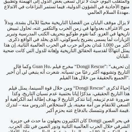
والمتقلب اليوم، حيث لا تزال تسعى بعض الدول إلى الهيمنة وتطبيق
منهج الأحادية في الشؤون الدولية، فيما تستمر النزاعات في الاندلاع
مهددةً السلام العالمي.
لا يزال موقف اليابان من القضايا التاريخية مخيبًا للآمال بشدة، وبدلاً
من الاعتراف بعدوانها في زمن الحرب والتكفير عنه، تحاول تبييض
تاريخها في الغزو. كما تقوم طوكيو بتحريف الكتب المدرسية وتبرير
الزيارات لما يسمى بضريح ياسوكوني، الذي يخلد في الواقع ذكرى
أكثر من 1,000 مُدان بجرائم حرب في الحرب العالمية الثانية. إن هذا
يمثل انتهاكًا لقدسية الحقائق التاريخية وإهانة للدول التي كانت ضحية
لليابان.
وكما قال Guan Hu، مخرج فيلم “Dongji Rescue”: “إن تحريف
التاريخ وتشويهه أكثر رعبًا من نسيانه. شعرت أنه ينبغي لي أن أُخبر
الجميع بالحقيقة من خلال هذا الفيلم”.
ومن خلال قوة السينما، يمثل فيلم “Dongji Rescue” إحياءً لذكرى
هذا التاريخ الحقيقي، مذكرًا إيانا بحتمية عدم نسيان التاريخ، وكذا
ضرورة عدم تزييفه. إننا نتذكر التاريخ لا بهدف إطالة أمد الكراهية أو
السعي للانتقام من أمة معينة، بل لاستخلاص الدروس منه – لندرك
قيمة السلام ونتمسك بالدفاع عنه بحزمٍ أكبر.
كان الكثيرون يجهلون ما حدث في جزيرة Dongji في بحر الصين
الشرقي خلال الحرب العالمية الثانية ودور الصين في تلك الحرب.
وفي الذكرى الـ 80 لحرب المقاومة، عرف العالم من خلال الأفلام