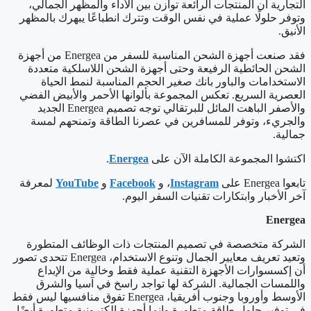
التجارية أن المنتجات الرائعة توازن بين الأداء والمظهر الجمالي،
وتوفر حلولًا عملية في نفس الوقت وتترك انطباعًا يبهرك بالمظهر
الأنيق.
فقد صنعت أجهزة الشحن المناسبة للسفر من Energea من أجهزة
الشحن الحائطية الرفيعة وحتى أجهزة الشحن اللاسلكية متعددة
الاستخدامات والباور بانك صغير الحجم المناسبة لنمط الحياة
العصرية السريع. تعكس المجموعة بألوانها الأحمر والأبيض الفضي
والأصفر الباهت المائل للبرتقالي توجه تصميم Energea الجديد
والجريء، وتوفر للمسافرين في عصرنا الطاقة وتمنحهم لمسة
جمالية.
اكتشوا المجموعة الكاملة الآن على
Energea
.
تابعوا Energea على
Instagram
، و
Facebook
و
YouTube
لمعرفة
آخر الأخبار وابتكارات تقنيات السفر اليوم.
Energea
الشركة متخصصة في تصميم المنتجات ذات الوظائف المتطورة
وتعيد تعريف معايير الجمال وتنوع الاستخدام، Energea تتحدى تصور
أن إكسسوارات الأجهزة التقنية عملية فقط وخالية من الإبداع
واللمسات الجمالية. الشركة لها تواجد راسخ في آسيا والشرق
الأوسط وأوروبا وجنوب أفريقيا، Energea تفوق منافسيها ليس فقط
في توفير حلول طاقة متطورة وإنما أجهزة إلكترونية متطورة أيضًا