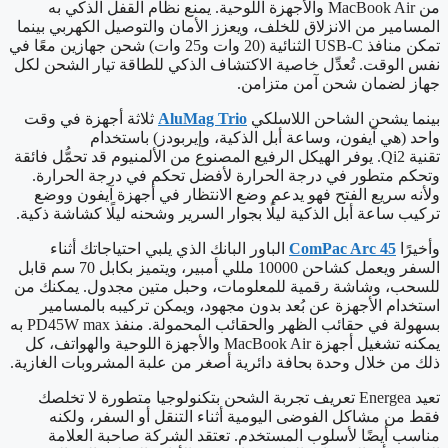
من MacBook Air والأجهزة اللوحية. يمنع نظام القفل الذكي به
المسامير من الانزلاق للخلف، ويعزز الأمان والتوصيل الكهربي بينما
تمكن منافذ USB-C الثنائية (20 وات و25 وات) شحن جهازين معًا في
نفس الوقت. تُعدِّل خاصية الاكتشاف الذكي للطاقة تيار الشحن لكل
جهاز لضمان شحن آمن متزامن.
بينما يشحن الشاحن اللاسلكي
AluMag Trio
ثلاثة أجهزة في وقت
واحد (هي آيفون، وساعة أبل الذكية، وإيربودز) باستخدام
تقنية Qi2. يوفر الهيكل الرفيع المصنوع من الألمنيوم قد تحمُّل فائقة
وتحكم متطور في درجة الحرارة لأفضل تحكم في درجة الحرارة.
ولأنه سريع الفتح فهو يدعم وضع الانتظار في أجهزة آيفون ووضع
تركيب ساعة أبل الذكية ليلًا بجوار السرير وشحنه ليلًا كشاشة ذكية.
وأخيرًا
ComPac Arc 45
الباور البانك الذي يلبي احتياجاتك أثناء
السفر ويعمل كشاحن 10000 مللي أمبير، ويتميز بكابل 70 سم قابل
للسحب، وشاشة رقمية للمعلومات، وحبل متين مجدول. يمكنك من
استخدام الأجهزة عن بُعد بدون مجهود، ويمكن تركيبه بالمسامير
بسهولة في حقائب الظهر والحقائب المحمولة. منفذ PD45W max به
يمكنه تشغيل أجهزة MacBook Air والأجهزة اللوحية والهواتف، كل
ذلك من خلال وحدة بحافة دائرية أصغر من علبة المشروبات الغازية.
تعيد Energea تعريف تجربة الشحن بتكنولوجيا متطورة لا تخلصك
فقط من مشاكل الفوضى اليومية أثناء التنقل أو السفر، ولكنه
مناسب أيضًا لأسلوب المستخدم. تعتقد الشركة صاحبة العلامة