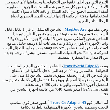
التنوع التي من أجلها خلقوا في التكنولوجيا وحصافتها لأنها تجمع بين
الأناقة والأداء. يضمن كل منتج من هذه المنتجات الجريئة المطورة
أنيقة التصميم الجمع بين أناقة الشكل وأناقة الأداء. سواءٌ كانت
استخداماتها مؤقتة أم دائمة إلا إنها تناسب النمط العصري لحياة
الرحالة ذائم التغيير.
وفي مقدمتها
MagDuo Arc
، الشاحن اللاسلكي 2 في 1 بكابل قابل
للسحب 85 سم وعلبة مصنوعة من سبيكة من الزنك. يتيح هذا
الشاحن شحن لاسلكي سريع حتى 15 وات (لأجهزة الأندرويد) و7.5
وات (لأجهزة الآيفون)، و2.5 وات (لساعات أبل) ومعه حامل مدمج
لاستخدامه عن بُعد. فشاحن MagDuo Arc يحدد معايير التحوُّل الجديد
لشركة Energea نحو التقنيات المناسبة للسفر مبشرةً بموجة جديدة
من الإصدارات المبتكرة المفيدة.
ومعه
TravelWorld Edge 65
، الشاحن الحائطي الرفيع المناسب
للحوائط القائمة بزاوية 90 درجة التي تدخل بأكملها في الأسطح
وتركَّب في الأركان الضيقة بسهولة. سُمك الشاحن 13 مم، على
الرغم من صغره إلا أنه جبار ويوفر طاقة تصل إلى 65 وات تخرج منه
لتشغيل أجهزة اللابتوب والهواتف في 150 دولة. تجعله
تقنية GaNSmart أصغر بنسبة 40% من غالبية أجهزة الشحن في
فئته.
أما التالي فهو
TravelGo Adapter 45
: أدابتور سفر قوي مناسب
للجيب ومصمم لشحن الأجهزة المستهلكة للطاقة بكثافة