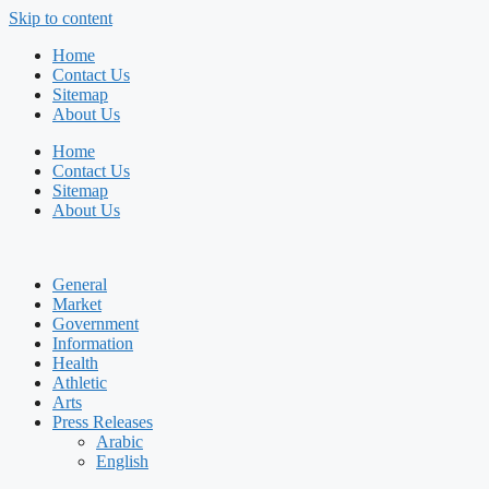
Skip to content
Home
Contact Us
Sitemap
About Us
Home
Contact Us
Sitemap
About Us
General
Market
Government
Information
Health
Athletic
Arts
Press Releases
Arabic
English