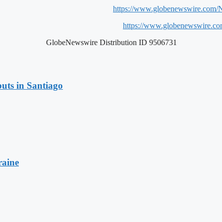
https://www.globenewswire.com
https://www.globenewswire.c
GlobeNewswire Distribution ID 9506731
uts in Santiago
raine