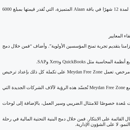
من خلال هذه الشراكة، ستحصل جميع الشركات الجديدة المسجلة لدى Meydan Free Zone قبل 31 آب/أغسطس 2025 على اشتراك مجاني لمدة 12 شهرًا في باقة Alaan المتميزة، التي تُقدر قيمتها بمبلغ 6000
 تراخيص المناطق الحرة في Meydan Free Zone قائلاً: “تعزز هذه الشراكة التزامنا بتقديم تجربة تمنح المؤسسين الأولوية”. وأضاف “فمن خلال دمج
وفي ظل وجود التسهيلات المصرفية في دولة الإمارات العربية المتحدة والإعفاء الضريبي التام للشركات المؤهلة وما يربو عن 2500 نشاط مرخص، تعمل Meydan Free Zone على تكملة كل ذلك بإعداد ترخيص
صرّحت Shubhda Hirawat، رئيسة الموظفين في Alaan: “صُمّمت منصة Alaan لتحديث أساليب إدارة الشركات للإنفاق”. وتضيف “شراكتنا مع Meydan Free Zone تُجسّد هذه الرؤية لآلاف الشركات الجديدة التي
ميزات مُعدة خصوصًا للامتثال الضريبي وسير العمل، بالإضافة إلى لوحات
قائمة على الابتكار. فمن خلال دمج البنية التحتية المالية في رحلة
مو، لا على الشؤون الإدارية.