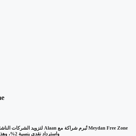
‫e Zone
Meydan Free Zone تُبرم شرا
واسترداد نقدي بنسبة 2%، وهذا مُضمن في ترخيص أعمالها، مما يعمل على تبسيط الإعداد والتحكم في الإنفاق والامتثال من أول يوم.