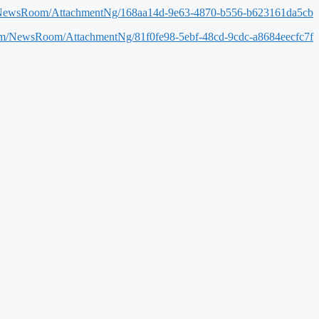
/NewsRoom/AttachmentNg/168aa14d-9e63-4870-b556-b623161da5cb
om/NewsRoom/AttachmentNg/81f0fe98-5ebf-48cd-9cdc-a8684eecfc7f