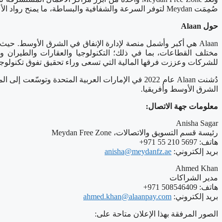
صُمِمَت Meydan لتوفر السرعة والشفافية والبساطة، ما يمنح رواد الأعمال القدرة على التوسع بثقة من دبي إلى العالم.
حول Alaan
للشركات وعززت فرقها المالية التي تسعى وراء تحقيق تفوق تكنولوج
الشرق الأوسط وأفريقيا.
معلومات جهة الاتصال:
Anisha Sagar
رئيسة قسم التسويق والاتصالات، Meydan Free Zone
هاتف: 5697 210 55 971+
بريد إلكتروني:
anisha@meydanfz.ae
Ahmed Khan
مدير الشراكات
هاتف: 508546409 971+
بريد إلكتروني:
ahmed.khan@alaanpay.com
الصور المرفقة بهذا الإعلان متاحة على: