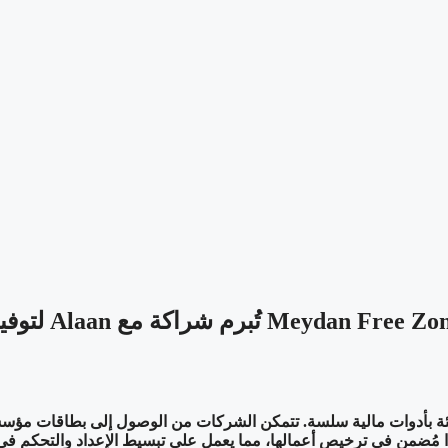
Meydan Fre تُبرم شراكة مع Alaan لتوفير تمويل ذكي لكل شركة جديدة ناشئة في دبي
كة مع Alaan لتزويد الشركات الناشئة بأدوات مالية سلسة. تتمكن الشركات من الوصول إ