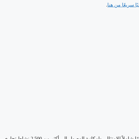
ا سريعًا من هنا
.
وتعد Meydan Free Zone واحدة من أبرز مراكز الأعمال المستشرفة للمستقبل في دبي. وتوفر تجربة رقمية بالكامل لتأسيس الشركات، ودعمًا شاملاً للامتثال، وإمكانية الوصول إلى أكثر من 2,500 نشاط تجاري.