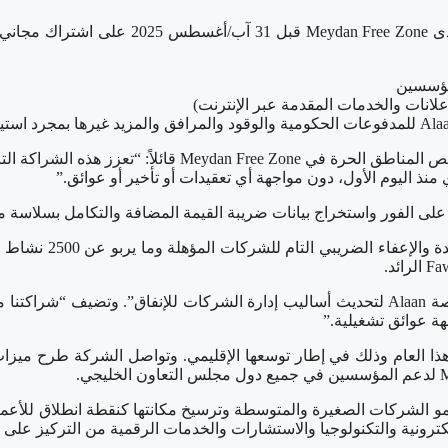
من جهته، علق Mohammad Bin Humaidan Al Falasi، مدير إدارة
هة عوائق تشغيلية.”
ت سابق من هذا العام وذلك في إطار توسعها الإقليمي. وتواصل الشركة طرح 
 الشركات الصغيرة والمتوسطة وترسيخ مكانتها كنقطة انطلاق للأعمال ال
نية والتكنولوجيا والاستشارات والخدمات الرقمية من التركيز على الن