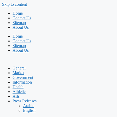
Skip to content
Home
Contact Us
Sitemap
About Us
Home
Contact Us
Sitemap
About Us
General
Market
Government
Information
Health
Athletic
Arts
Press Releases
Arabic
English