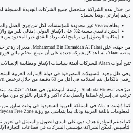
درهم إماراتي. وهذا يشمل:
بطاقات Visa غير محدودة للمؤسسات لكل من فِرق العمل والمؤسسين
استرداد نقدي بنسبة 2% على الإنفاق الدولي (مثالي للبرامج والإعلانات والخدمات المقدمة عبر الإنترنت)
إمكانية الوصول إلى برنامج الاسترداد النقدي غير المحدود من Alaan للمدفوعات الحكومية والوقود والمرافق والمزيد غيرها بمجرد استيفاء المعايير
منصة Alaan، نساعد كل شركة جديدة على أن تتمتع بتحكم مالي فوري منذ اليوم الأول، دون مواجهة أي تعقيدات أو تأخير أو عوائق.”
تتيح أدوات Alaan للشركات أتمتة سياسات الإنفاق ومطابقة الإيصالات على الفور واستخراج بيانات ضريبة القيمة المضافة والتكامل بسلاسة مع أنظمة المحاسبة مثل QuickBooks وXero وSAP.
رقمي بالكامل يتم استلامه في أقل من 60 دقيقة من خلال ترخيص Fawri الرائد.
ترغب في إسراع خُطاها والعمل بذكاء أكبر والالتزام باللوائح دون مواج
كما دُشِنت Alaan في المملكة العربية السعودية في وق
المعلومات باللغة العربية وذلك بما يتماشى مع رؤية Meydan Free Zone لدعم المؤسسين في جميع دول مجلس التعاون الخليجي.
كما تدعم المبادرة هدف دبي على المدى الطويل والمتمثل في تعزيز نمو
التأسيس، تُمكّن الشراكة مؤسسي الشركات في قطاعات التجارة الإلكترو