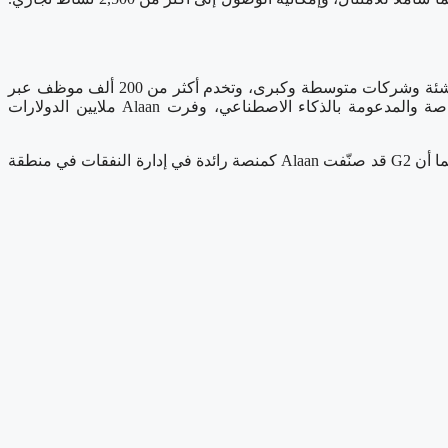
Alaan هي أكبر وأشمل منصة لإدارة الإنفاق في الشرق الأوسط. حيث تُستخدم بطاقاتها لدى أكثر من 1000 عميل يتنوعون ما بين شركات ناشئة وشركات متوسطة وكبرى، وتخدم أكثر من 200 ألف موظف عبر
مختلف القطاعات، بما في ذلك؛ التكنولوجيا والعقارات والطيران والخدمات اللوجستية وتجارة التجزئة. وبفضل بطاقاتها المؤسسية الخاصة والمدعومة بالذكاء الاصطناعي، وفرت Alaan ملايين الدولارات
دُشنت Alaan عام 2022 في الإمارات العربية المتحدة وتوسّعت إلى المملكة العربية السعودية في أوائل عام 2025 بدعم من Y Combinator. كما أن G2 قد صنّفت Alaan كمنصة رائدة في إدارة النفقات في منطقة