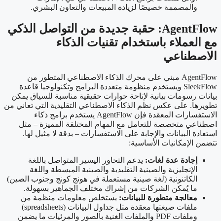
والمصممة خصيصًا لزيادة المبيعات والتعاون البشري.
AgentFlow:
حقبة جديدة من التواصل الذكي
مع العملاء باستخدام تقنيات الذكاء
الاصطناعي
AgentFlow مبني على محرك الذكاء الاصطناعي المتطور من
SleekFlow ويستخدم منظومة متعددة البرامج وتكنولوجيا قاعدة
بيانات رسومات بيانية لإتاحة حوارات حقيقية مناسبة للسياق يمكن
تطويرها. على عكس نظم الذكاء الاصطناعي التقليدية التي تعاني من
الاستفسارات المعقدة فإن AgentFlow يستخدم برامج ذكاء
اصطناعي متخصصة للتعامل مع المهام المختلفة المميزة – مثل
استعادة البيانات والإجابة على الاستفسارات – بدقة لا مثيل لها.
تتضمن الإمكانيات الأساسية:
إجادة عدة لغات:
يدعم التحاور اليسير المتواصل باللغة
الإنجليزية والصينية التقليدية والصينية المبسطة واللغة
الكاتنونية (لغة صينية مستعملة في هونج كونج وجنوب الصين)
ما يُمكن الشركات من إشراك مختلف الجماهير بسهولة.
معالجة متطورة للبيانات:
يستخلص معلومات منظمة من
ملفات صيغتها معقدة مثل جداول البيانات (spreadsheets)
وملفات PDF والملفات الغنية بالصور والمرئيات ما يضمن