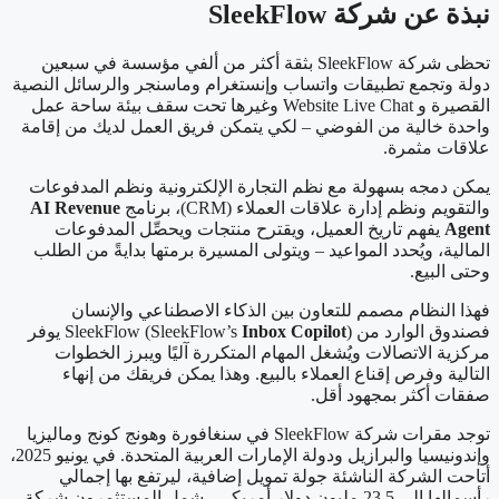
نبذة عن شركة
SleekFlow
تحظى شركة SleekFlow بثقة أكثر من ألفي مؤسسة في سبعين
دولة وتجمع تطبيقات واتساب وإنستغرام وماسنجر والرسائل النصية
القصيرة و Website Live Chat وغيرها تحت سقف بيئة ساحة عمل
واحدة خالية من الفوضي – لكي يتمكن فريق العمل لديك من إقامة
علاقات مثمرة.
يمكن دمجه بسهولة مع نظم التجارة الإلكترونية ونظم المدفوعات
والتقويم ونظم إدارة علاقات العملاء (CRM)، برنامج
AI Revenue
Agent
يفهم تاريخ العميل، ويقترح منتجات ويحصِّل المدفوعات
المالية، ويُحدد المواعيد – ويتولى المسيرة برمتها بدايةً من الطلب
وحتى البيع.
فهذا النظام مصمم للتعاون بين الذكاء الاصطناعي والإنسان
فصندوق الوارد من SleekFlow (SleekFlow’s
Inbox Copilot
) يوفر
مركزية الاتصالات ويُشغل المهام المتكررة آليًا ويبرز الخطوات
التالية وفرص إقناع العملاء بالبيع. وهذا يمكن فريقك من إنهاء
صفقات أكثر بمجهود أقل.
توجد مقرات شركة SleekFlow في سنغافورة وهونج كونج وماليزيا
وإندونيسيا والبرازيل ودولة الإمارات العربية المتحدة. في يونيو 2025،
أتاحت الشركة الناشئة جولة تمويل إضافية، ليرتفع بها إجمالي
رأسمالها إلى 23.5 مليون دولار أمريكي. شمل المستثمرون شركة