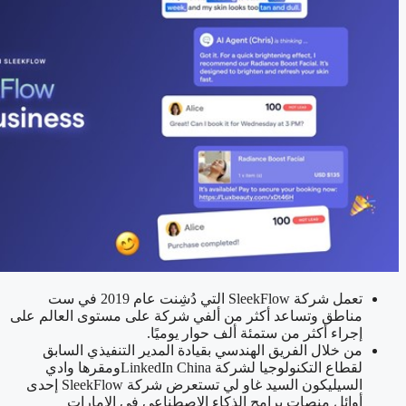
تعمل شركة SleekFlow التي دُشِنت عام 2019 في ست
مناطق وتساعد أكثر من ألفي شركة على مستوى العالم على
إجراء أكثر من ستمئة ألف حوار يوميًا.
من خلال الفريق الهندسي بقيادة المدير التنفيذي السابق
لقطاع التكنولوجيا لشركة LinkedIn Chinaومقرها وادي
السيليكون السيد غاو لي تستعرض شركة SleekFlow إحدى
أوائل منصات برامج الذكاء الاصطناعي في الإمارات