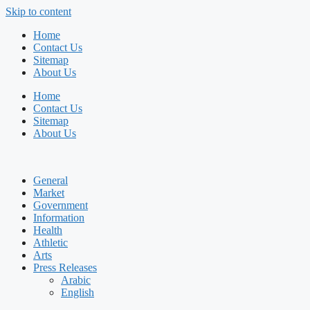
Skip to content
Home
Contact Us
Sitemap
About Us
Home
Contact Us
Sitemap
About Us
General
Market
Government
Information
Health
Athletic
Arts
Press Releases
Arabic
English