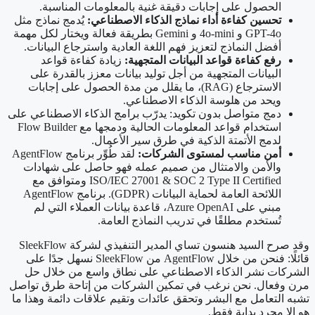
الحصول على إجابات دقيقة غنية بالمعلومات المناسبة.
تحسين كفاءة أداء نماذج الذكاء الاصطناعي:
يُدمج نماذج مثل
GPT-4o و 4o-mini و Gemini بطريقة فعالة ويختار لكل مهمة
أفضل النماذج لتعزيز فهم اللغة العادية واسترجاع البيانات.
رفع كفاءة قواعد البيانات المتجهية:
زيادة كفاءة قواعد
البيانات المتجهية من أجل توليد بيانات معزز بالقدرة على
الاسترجاع (RAG)، ما يقلل من مدة الحصول على إجابات
ويحد من هلوسة الذكاء الاصطناعي.
دمج متواصل بدون تكويد: يدرّب برامج الذكاء الاصطناعي على
استخدام قواعد المعلومات الحالية ودمجها مع Flow Builder
لدمج الأتمتة الذكية في طرق سير الأعمال.
أمن مناسب لمستوى الشركات:
لقد طُوِّر برنامج AgentFlow
والأمن والامتثال من صميم عمله فهو حاصل على شهادات
ISO/IEC 27001 & SOC 2 Type II Certified ومتوافق مع
اللائحة العامة لحماية البيانات (GDPR). برنامج AgentFlow
مبني على Azure OpenAI، قاعدة بيانات العملاء التي لم
تُستخدم مطلقًا في تدريب النماذج العامة.
وقد صرح السيد هنسون تساي المدير التنفيذي لشركة SleekFlow
قائلًا: فنحن من خلال AgentFlow من SleekFlow نسهل جدًا على
الشركات نشر الذكاء الاصطناعي على نطاق واسع من خلال حل
مرن وفعال. نحن نرغب في تمكين الشركات من إتاحة طرق تواصل
تشبه التعامل مع البشر وتحقق عائدات وتقيم علاقات دائمة وهذا ما
هو إلا مجرد بداية فقط.